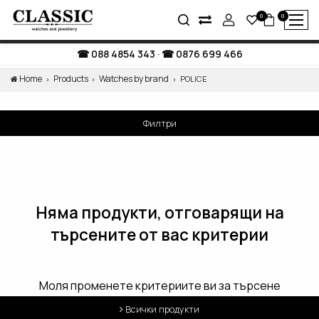
0
0
088 4854 343
·
0876 699 466
Home
Products
Watches by brand
POLICE
Филтри
Няма продукти, отговарящи на
търсените от вас критерии
Моля променете критериите ви за търсене
Всички продукти