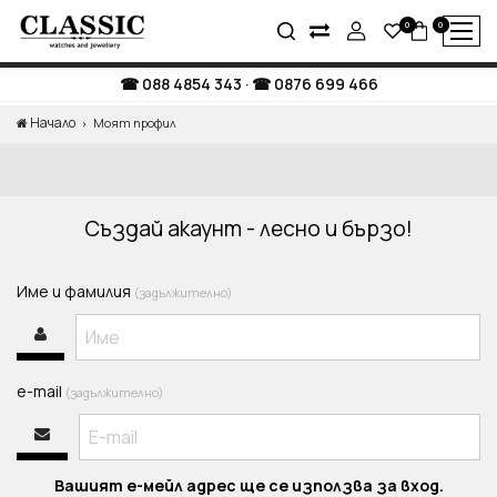
0
0
088 4854 343
·
0876 699 466
Начало
Моят профил
Създай акаунт - лесно и бързо!
Име и фамилия
(задължително)
e-mail
(задължително)
Вашият е-мейл адрес ще се използва за вход.