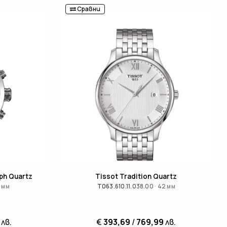
Сравни
ph Quartz
Tissot Tradition Quartz
2 мм
T063.610.11.038.00 · 42 мм
лв.
€
393,69
/
769,99
лв.