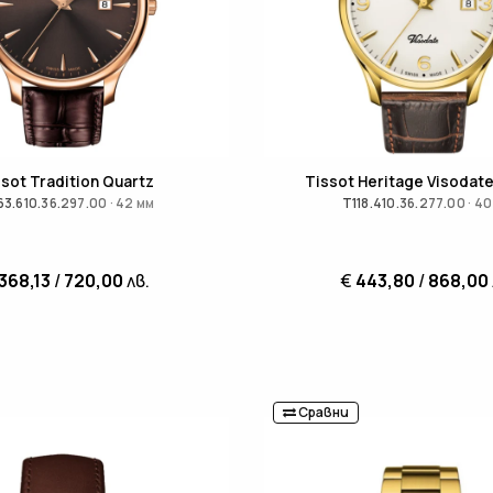
ssot Tradition Quartz
Tissot Heritage Visodat
3.610.36.297.00 · 42 мм
T118.410.36.277.00 · 40
368,13
/
720,00
лв.
€
443,80
/
868,00
Сравни