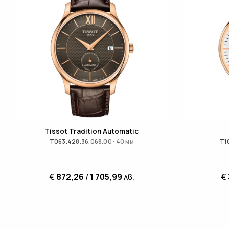
Tissot Tradition Automatic
T063.428.36.068.00 · 40 мм
T1
€
872,26
/
1 705,99
лв.
€