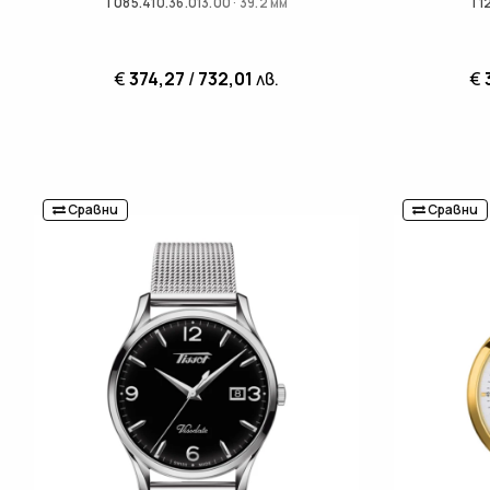
T085.410.36.013.00 · 39.2 мм
T12
€
374,27
/
732,01
лв.
€
Сравни
Сравни