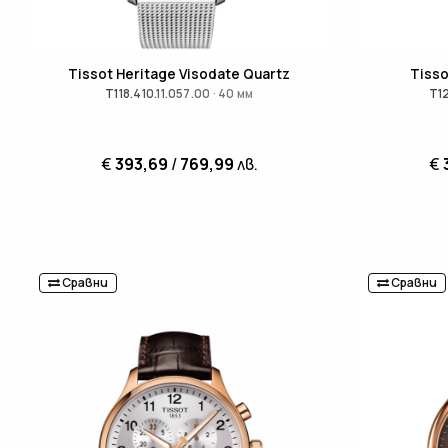
Tissot Heritage Visodate Quartz
Tisso
T118.410.11.057.00 · 40 мм
T12
€
393,69
/
769,99
лв.
€
Сравни
Сравни