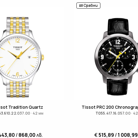
Сравни
ssot Tradition Quartz
Tissot PRC 200 Chronogra
3.610.22.037.00 · 42 мм
T055.417.16.057.00 · 4
443,80
/
868,00
лв.
€
515,89
/
1 008,99