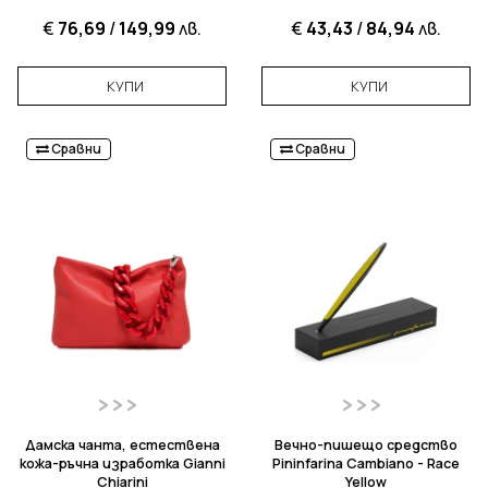
€
76,69
/
149,99
лв.
€
43,43
/
84,94
лв.
КУПИ
КУПИ
Сравни
Сравни
Дамска чанта, естествена
Вечно-пишещо средство
кожа-ръчна изработка Gianni
Pininfarina Cambiano - Race
Chiarini
Yellow