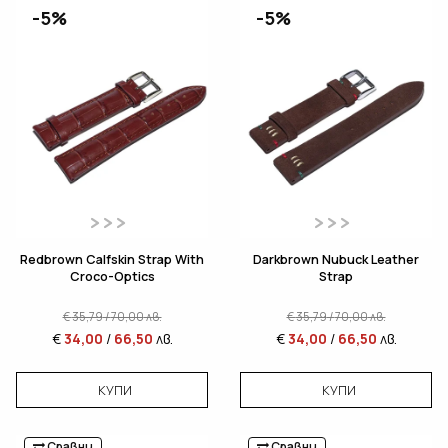
-5%
-5%
Redbrown Calfskin Strap With
Darkbrown Nubuck Leather
Croco-Optics
Strap
€
35,79
/
70,00
лв.
€
35,79
/
70,00
лв.
€
34,00
/
66,50
лв.
€
34,00
/
66,50
лв.
КУПИ
КУПИ
Сравни
Сравни