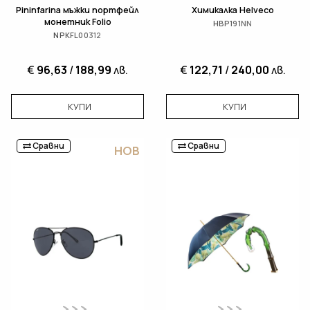
Pininfarina мъжки портфейл
Химикалка Helveco
монетник Folio
HBP191NN
NPKFL00312
€
96,63
/
188,99
лв.
€
122,71
/
240,00
лв.
КУПИ
КУПИ
Сравни
Сравни
НОВ