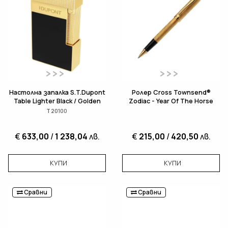
Настолна запалка S.T.Dupont
Ролер Cross Townsend®
Table Lighter Black / Golden
Zodiac - Year Of The Horse
T20100
€
633,00
/
1 238,04
лв.
€
215,00
/
420,50
лв.
КУПИ
КУПИ
Сравни
Сравни