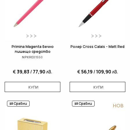
Primina Magenta вечно
Ролер Cross Calais - Matt Red
пишещо средство
NPKRE01550
€
39,83
/
77,90
лв.
€
56,19
/
109,90
лв.
КУПИ
КУПИ
Сравни
Сравни
НОВ