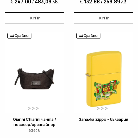
€
247,00
/
483,09
лв.
€
132,88
/
259,89
лв.
КУПИ
КУПИ
Сравни
Сравни
Gianni Chiarini чанта /
Запалка Zippo - българия
несесер/органайнер
9390B