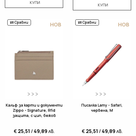
КУПИ
КУПИ
Сравни
Сравни
НОВ
НОВ
Калъф за карти и документи
Писалка Lamy - Safari,
Zippo - Signature, Rfid
червена, M
защита, с цип, бежов
€
25,51
/
49,89
лв.
€
25,51
/
49,89
лв.