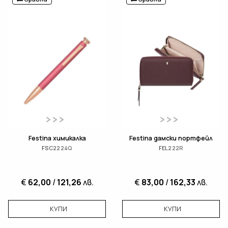
Festina химикалка
Festina дамски портфейл
FSC2224Q
FEL222R
€
62,00
/
121,26
лв.
€
83,00
/
162,33
лв.
КУПИ
КУПИ