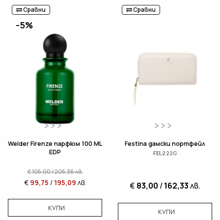
Сравни
Сравни
-5%
Welder Firenze парфюм 100 ML
Festina дамски портфейл
EDP
FEL222G
€
105,00
/
205,36
лв.
€
99,75
/
195,09
лв.
€
83,00
/
162,33
лв.
КУПИ
КУПИ