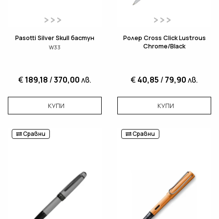
Pasotti Silver Skull бастун
Ролер Cross Click Lustrous
Chrome/Black
W33
€
189,18
/
370,00
лв.
€
40,85
/
79,90
лв.
КУПИ
КУПИ
Сравни
Сравни