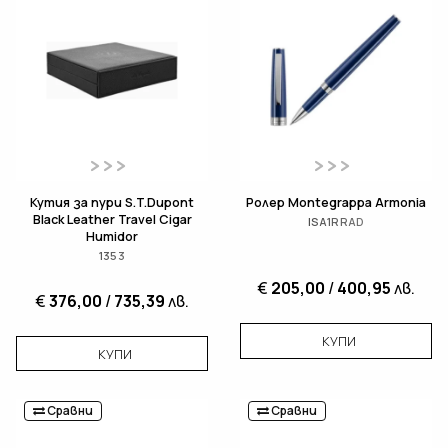
Кутия за пури S.T.Dupont
Ролер Montegrappa Armonia
Black Leather Travel Cigar
ISA1RRAD
Humidor
1353
€
205,00
/
400,95
лв.
€
376,00
/
735,39
лв.
КУПИ
КУПИ
Сравни
Сравни