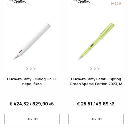
Сравни
Сравни
НОВ
Писалка Lamy - Dialog Cc, EF
Писалка Lamy Safari - Spring
перо, бяла
Green Special Edition 2023, M
€
424,32
/
829,90
лв.
€
25,51
/
49,89
лв.
КУПИ
КУПИ