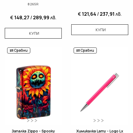
8265R
€
121,64
/
237,91
лв.
€
148,27
/
289,99
лв.
КУПИ
КУПИ
Сравни
Сравни
Запалка Zippo - Spooky
Химикалка Lamy - Logo Lx