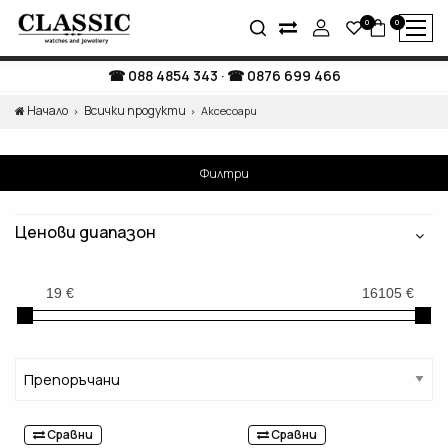
0
0
088 4854 343
·
0876 699 466
Начало
Всички продукти
Аксесоари
Филтри
Ценови диапазон
Сравни
Сравни