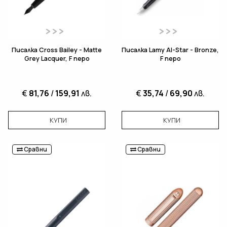
Писалка Cross Bailey - Matte
Писалка Lamy Al-Star - Bronze,
Grey Lacquer, F перо
F перо
€
81,76
/
159,91
лв.
€
35,74
/
69,90
лв.
КУПИ
КУПИ
Сравни
Сравни