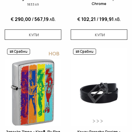
Chrome
183349
€
290,00
/
567,19
лв.
€
102,21
/
199,91
лв.
КУПИ
КУПИ
Сравни
Сравни
НОВ
Запалка Zippo - Kiss®, Fly Flag
Колан Porsche Design -