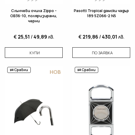
Слънчеви очила Zippo -
Pasotti Tropical дамски чадър
OB36-10, поляризирани,
189 5Z066-2 N5
черни
€
25,51
/
49,89
лв.
€
219,86
/
430,01
лв.
КУПИ
ПО ЗАЯВКА
Сравни
Сравни
НОВ