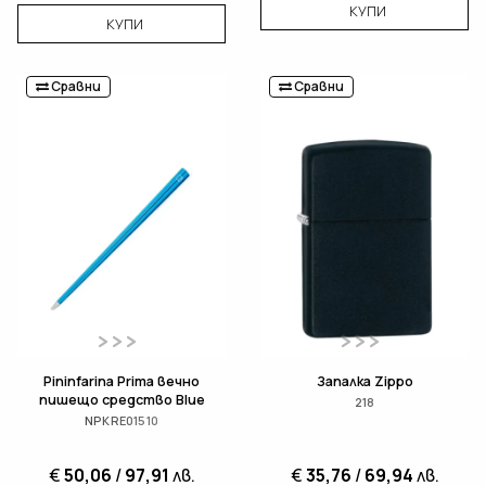
КУПИ
КУПИ
Сравни
Сравни
Pininfarina Prima вечно
Запалка Zippo
пишещо средство Blue
218
NPKRE01510
€
50,06
/
97,91
лв.
€
35,76
/
69,94
лв.