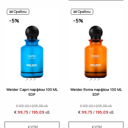
Сравни
Сравни
-5%
-5%
Welder Capri парфюм 100 ML
Welder Roma парфюм 100 ML
EDP
EDP
€
105,00
/
205,36
лв.
€
105,00
/
205,36
лв.
€
99,75
/
195,09
лв.
€
99,75
/
195,09
лв.
КУПИ
КУПИ