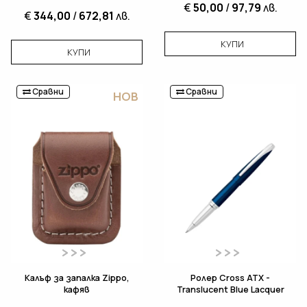
€
50,00
/
97,79
лв.
€
344,00
/
672,81
лв.
КУПИ
КУПИ
Сравни
Сравни
НОВ
Калъф за запалка Zippo,
Ролер Cross ATX -
кафяв
Translucent Blue Lacquer