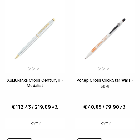
Химикалка Cross Century II -
Ролер Cross Click Star Wars -
Medalist
BB-8
€
112,43
/
219,89
лв.
€
40,85
/
79,90
лв.
КУПИ
КУПИ