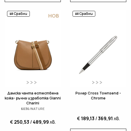
Сравни
Сравни
НОВ
Дамска чанта естествена
Ролер Cross Townsend -
кожа- ръчна изработка Gianni
Chrome
Charini
6036/NATURE
€
189,13
/
369,91
лв.
€
250,53
/
489,99
лв.