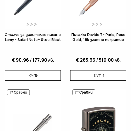
Стилус за дигитално писане
Писалка Davidoff - Paris, Rose
Lamy - Safari Note+ Steel Black
Gold, 18k златно покритие
€
90,96
/
177,90
лв.
€
265,36
/
519,00
лв.
КУПИ
КУПИ
Сравни
Сравни