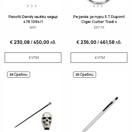
Pasotti Dandy мъжки чадър
Резачка за пури S.T.Dupont
478 1094/1
Cigar Cutter Tradi x
M31
3377X
€
230,08
/
450,00
лв.
€
236,00
/
461,58
лв.
КУПИ
КУПИ
Сравни
Сравни