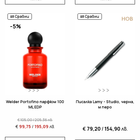
Сравни
Сравни
НОВ
-5%
Welder Portofino парфюм 100
Писалка Lamy - Studio, черна,
ML EDP
м перо
€
105,00
/
205,36
лв.
€
99,75
/
195,09
лв.
€
79,20
/
154,90
лв.