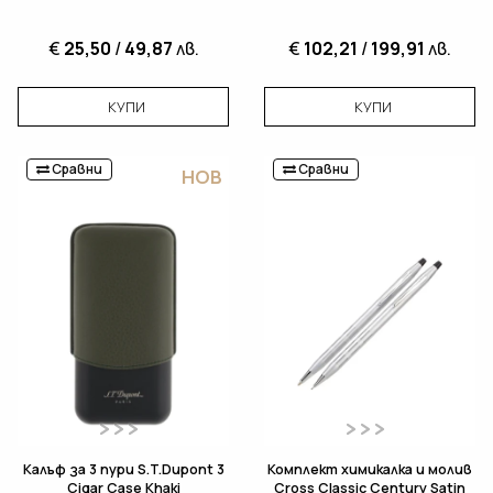
€
25,50
/
49,87
лв.
€
102,21
/
199,91
лв.
КУПИ
КУПИ
Сравни
Сравни
НОВ
Калъф за 3 пури S.T.Dupont 3
Комплект химикалка и молив
Cigar Case Khaki
Cross Classic Century Satin