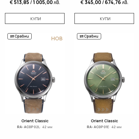
€
513,85
/
1 005,00
лв.
€
345,00
/
674,76
лв.
КУПИ
КУПИ
Сравни
Сравни
НОВ
Orient Classic
Orient Classic
RA-AC0P02L · 42 мм
RA-AC0P01E · 42 мм