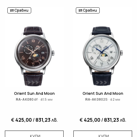
Сравни
Сравни
Orient Sun And Moon
Orient Sun And Moon
RA-AK0804Y · 41.5 мм
RA-AK0802S · 42 мм
€
425,00
/
831,23
лв.
€
425,00
/
831,23
лв.
КУПИ
КУПИ