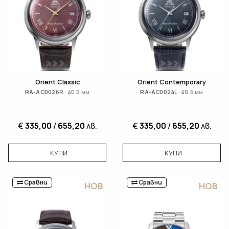
Orient Classic
Orient Contemporary
RA-AC0026R · 40.5 мм
RA-AC0024L · 40.5 мм
€
335,00
/
655,20
лв.
€
335,00
/
655,20
лв.
КУПИ
КУПИ
Сравни
Сравни
НОВ
НОВ