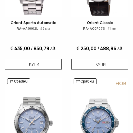
Orient Sports Automatic
Orient Classic
RA-AA0002L · 42 мм
RA-AC0F07S · 41 мм
€
435,00
/
850,79
лв.
€
250,00
/
488,96
лв.
КУПИ
КУПИ
Сравни
Сравни
НОВ