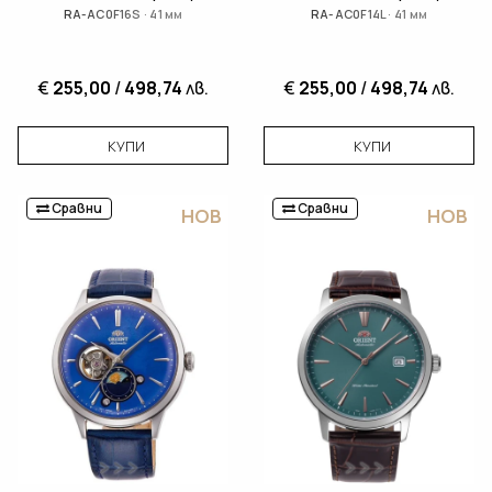
RA-AC0F16S · 41 мм
RA-AC0F14L · 41 мм
€
255,00
/
498,74
лв.
€
255,00
/
498,74
лв.
КУПИ
КУПИ
Сравни
Сравни
НОВ
НОВ