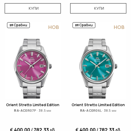
КУПИ
КУПИ
Сравни
Сравни
НОВ
НОВ
Orient Stretto Limited Edition
Orient Stretto Limited Edition
RA-AC0R07P · 38.5 мм
RA-AC0R06L · 38.5 мм
€
400,00
/
782,33
лв.
€
400,00
/
782,33
лв.