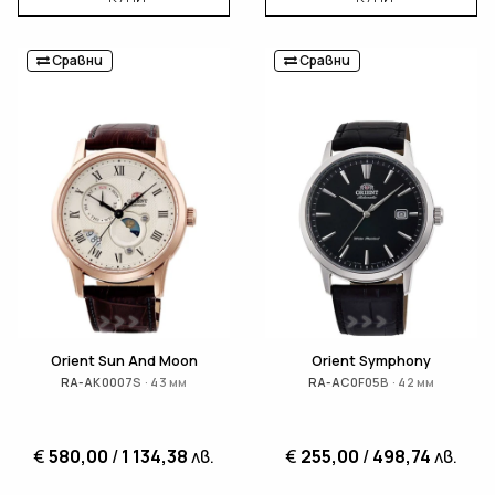
Сравни
Сравни
Orient Sun And Moon
Orient Symphony
RA-AK0007S · 43 мм
RA-AC0F05B · 42 мм
€
580,00
/
1 134,38
лв.
€
255,00
/
498,74
лв.