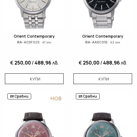
Orient Contemporary
Orient Contemporary
RA-AC0F02S · 41 мм
RA-AA0C01B · 42 мм
€
250,00
/
488,96
лв.
€
250,00
/
488,96
лв.
КУПИ
КУПИ
Сравни
Сравни
НОВ