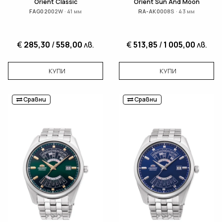
Orient Classic
Orient Sun And Moon
FAG02002W · 41 мм
RA-AK0008S · 43 мм
€
285,30
/
558,00
лв.
€
513,85
/
1 005,00
лв.
КУПИ
КУПИ
Сравни
Сравни