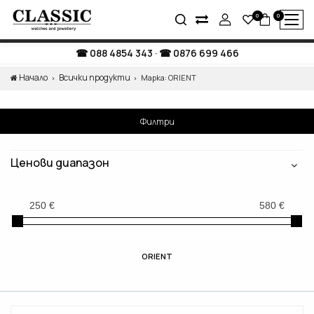
0
0
088 4854 343
·
0876 699 466
Начало
Всички продукти
Марка: ORIENT
Филтри
Ценови диапазон
ORIENT