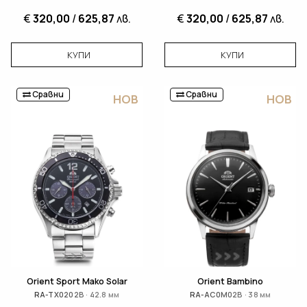
€
320,00
/
625,87
лв.
€
320,00
/
625,87
лв.
КУПИ
КУПИ
Сравни
Сравни
НОВ
НОВ
Orient Sport Mako Solar
Orient Bambino
RA-TX0202B · 42.8 мм
RA-AC0M02B · 38 мм