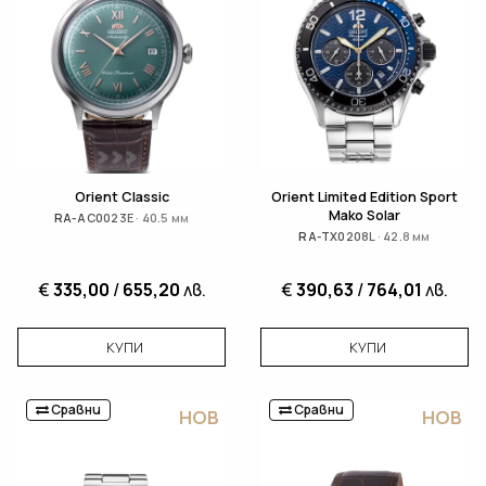
Orient Classic
Orient Limited Edition Sport
Mako Solar
RA-AC0023E · 40.5 мм
RA-TX0208L · 42.8 мм
€
335,00
/
655,20
лв.
€
390,63
/
764,01
лв.
КУПИ
КУПИ
Сравни
Сравни
НОВ
НОВ