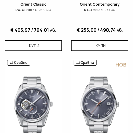
Orient Classic
Orient Contemporary
RA-AS0103A · 41.5 мм
RA-AC0F13E · 41 мм
€
405,97
/
794,01
лв.
€
255,00
/
498,74
лв.
КУПИ
КУПИ
Сравни
Сравни
НОВ