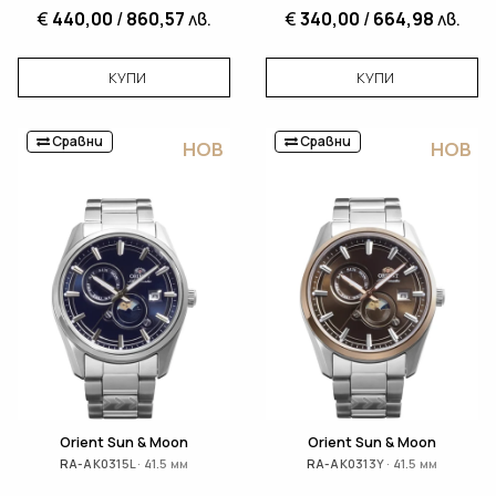
€
440,00
/
860,57
лв.
€
340,00
/
664,98
лв.
КУПИ
КУПИ
Сравни
Сравни
НОВ
НОВ
Orient Sun & Moon
Orient Sun & Moon
RA-AK0315L · 41.5 мм
RA-AK0313Y · 41.5 мм