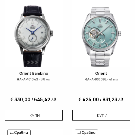
Orient Bambino
Orient
RA-AP0104S · 38 мм
RA-AR0009L · 41 мм
€
330,00
/
645,42
лв.
€
425,00
/
831,23
лв.
КУПИ
КУПИ
Сравни
Сравни