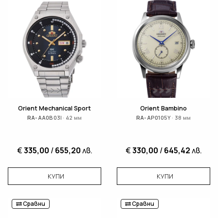
Orient Mechanical Sport
Orient Bambino
RA-AA0B03l · 42 мм
RA-AP0105Y · 38 мм
€
335,00
/
655,20
лв.
€
330,00
/
645,42
лв.
КУПИ
КУПИ
Сравни
Сравни