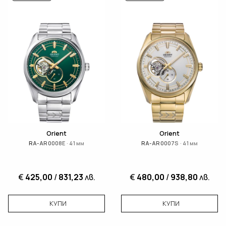
Orient
Orient
RA-AR0008E · 41 мм
RA-AR0007S · 41 мм
€
425,00
/
831,23
лв.
€
480,00
/
938,80
лв.
КУПИ
КУПИ