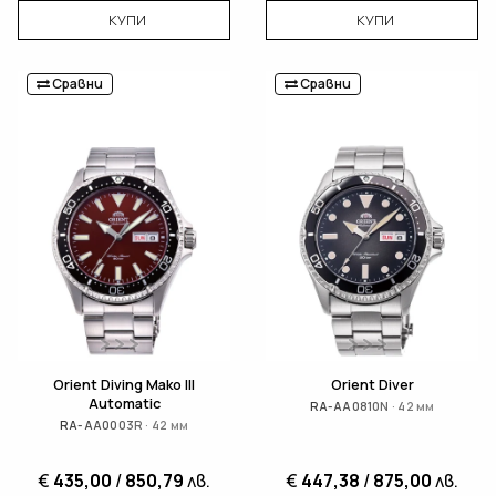
КУПИ
КУПИ
Сравни
Сравни
Orient Diving Mako III
Orient Diver
Automatic
RA-AA0810N · 42 мм
RA-AA0003R · 42 мм
€
435,00
/
850,79
лв.
€
447,38
/
875,00
лв.