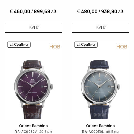
€
460,00
/
899,68
лв.
€
480,00
/
938,80
лв.
КУПИ
КУПИ
Сравни
Сравни
НОВ
НОВ
Orient Bambino
Orient Bambino
RA-AC0032V · 40.5 мм
RA-AC0030L · 40.5 мм