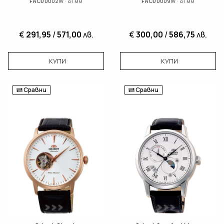
FAC00002W · 41 мм
FAC00009W · 41 мм
€
291,95
/
571,00
лв.
€
300,00
/
586,75
лв.
КУПИ
КУПИ
Сравни
Сравни