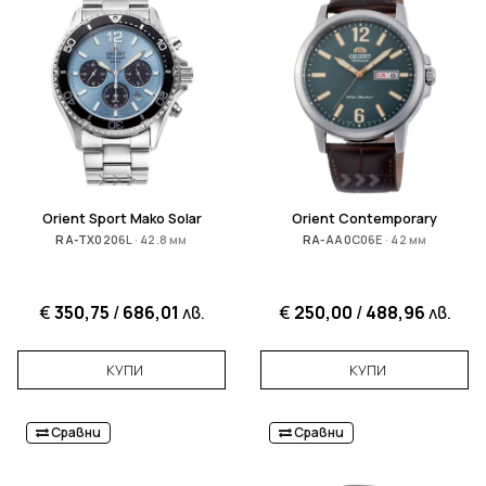
Orient Sport Mako Solar
Orient Contemporary
RA-TX0206L · 42.8 мм
RA-AA0C06E · 42 мм
€
350,75
/
686,01
лв.
€
250,00
/
488,96
лв.
КУПИ
КУПИ
Сравни
Сравни