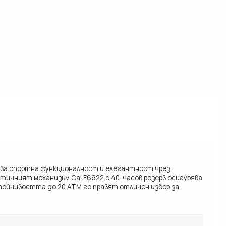
тава спортна функционалност и елегантност чрез
тичният механизъм Cal.F6922 с 40-часов резерв осигурява
тойчивостта до 20 ATM го правят отличен избор за