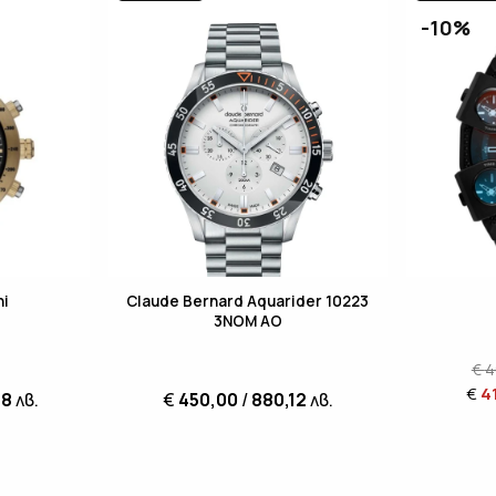
-10%
ni
Claude Bernard Aquarider 10223
3NOM AO
€
4
€
4
98
лв.
€
450,00
/
880,12
лв.