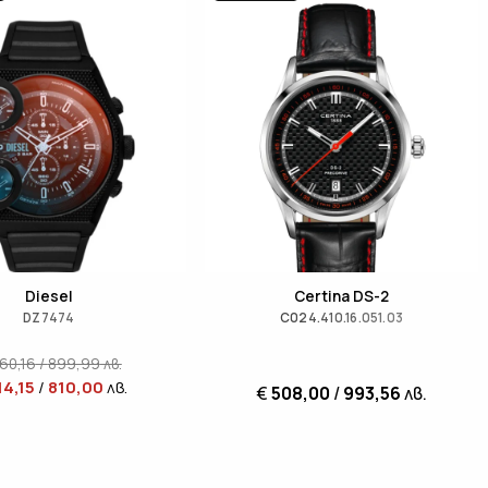
Diesel
Certina DS-2
DZ7474
C024.410.16.051.03
60,16
/
899,99
лв.
14,15
/
810,00
лв.
€
508,00
/
993,56
лв.