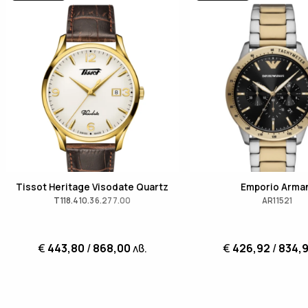
Tissot Heritage Visodate Quartz
Emporio Arma
T118.410.36.277.00
AR11521
€
443,80
/
868,00
лв.
€
426,92
/
834,