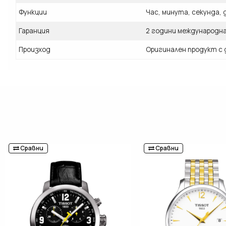
Функции
Час, минута, секунда, 
Гаранция
2 години международн
Произход
Оригинален продукт с 
Сравни
Сравни