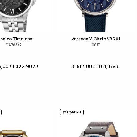
ndino Timeless
Versace V-Circle VBQ01
C4768/4
0017
3,00
/
1 022,90
лв.
€
517,00
/
1 011,16
лв.
Сравни