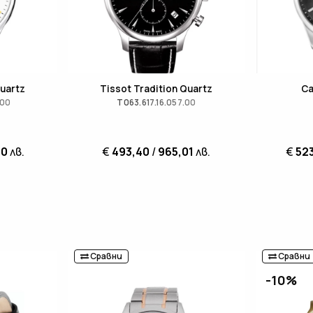
Quartz
Tissot Tradition Quartz
Ca
.00
T063.617.16.057.00
00
лв.
€
493,40
/
965,01
лв.
€
52
Сравни
Сравни
-10%