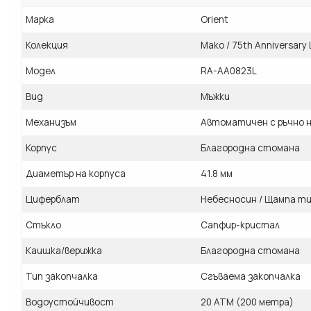
Марка
Orient
Колекция
Mako / 75th Anniversary 
Модел
RA-AA0823L
Вид
Мъжки
Механизъм
Автоматичен с ръчно н
Корпус
Благородна стомана
Диаметър на корпуса
41.8 мм
Циферблат
Небесносин / Щампа тип
Стъкло
Сапфир-кристал
Каишка/верижка
Благородна стомана
Тип закопчалка
Сгъваема закопчалка
Водоустойчивост
20 ATM (200 метра)