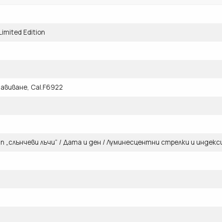
Limited Edition
авиване, Cal.F6922
 „слънчеви лъчи“ / Дата и ден / Луминесцентни стрелки и индекс