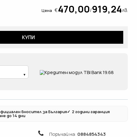
470,00
919,24
€
/
лв.
Цена
КУПИ
фициален вносител за България
✓
2 години гаранция
не до 14 дни
Поръчай на:
0884854343