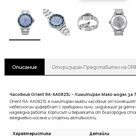
Описание
Oторизиран Представител на ORI
Часовник Orient RA-AA0823L – Лимитиран Mako модел за 
Orient RA-AA0823L е лимитиран мъжки часовник от колекци
небесносин циферблат с гравирани лъчи, индикация за дата
надеждна работа. Корпусът и верижката от благородна сто
ежедневно носене и спортни активности.
Характеристика
Детайли