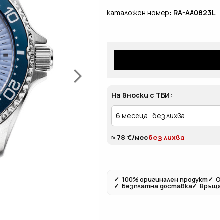
Каталожен номер
: RA-AA0823L
На вноски с ТБИ:
≈ 78 €/мес
без лихва
✓
100% оригинален продукт
✓
О
✓
Безплатна доставка
✓
Връща