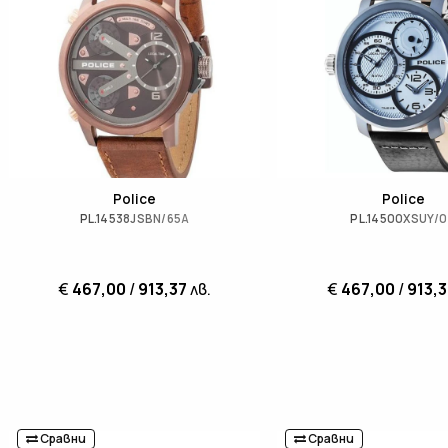
Police
Police
PL.14538JSBN/65A
PL.14500XSUY/
€
467,00
/
913,37
лв.
€
467,00
/
913,3
Сравни
Сравни