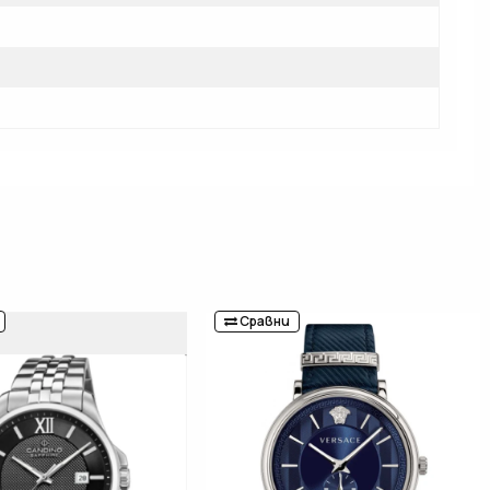
б
Сравни