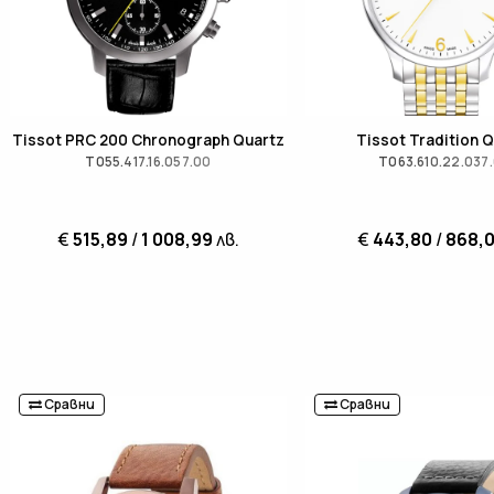
Tissot PRC 200 Chronograph Quartz
Tissot Tradition 
T055.417.16.057.00
T063.610.22.037
€
515,89
/
1 008,99
лв.
€
443,80
/
868,
Сравни
Сравни