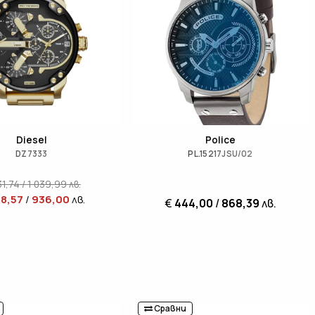
Diesel
Police
DZ7333
PL.15217JSU/02
31,74
/
1 039,99
лв.
8,57
/
936,00
лв.
€
444,00
/
868,39
лв.
Сравни