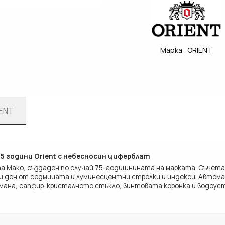
Марка :
ORIENT
ENT
75 години Orient с небесносин циферблат
ята Mako, създаден по случай 75-годишнината на марката. Съче
 и ден от седмицата и луминесцентни стрелки и индекси. Автома
мана, сапфир-кристалното стъкло, винтовата коронка и водоус