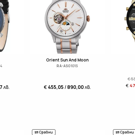
Orient Sun And Moon
04
RA-AS0101S
€
5
€
47
7
лв.
€
455,05
/
890,00
лв.
Сравни
Сравни