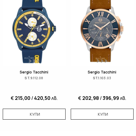
Sergio Tacchini
Sergio Tacchini
ST.9.112.08
ST.1.103.03
€
215,00
/
420,50
лв.
€
202,98
/
396,99
лв.
КУПИ
КУПИ