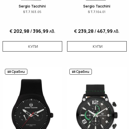
Sergio Tacchini
Sergio Tacchini
ST.7.103.05
ST.7.104.01
€
202,98
/
396,99
лв.
€
239,28
/
467,99
лв.
КУПИ
КУПИ
Сравни
Сравни