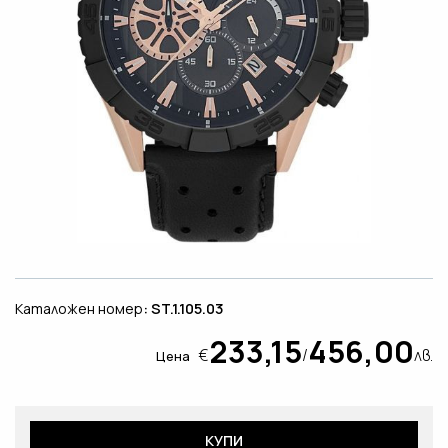
Каталожен номер
: ST.1.105.03
233,15
456,00
€
/
лв.
Цена
КУПИ