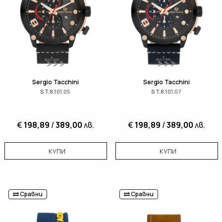
Sergio Tacchini
Sergio Tacchini
ST.8.101.05
ST.8.101.07
€
198,89
/
389,00
лв.
€
198,89
/
389,00
лв.
КУПИ
КУПИ
Сравни
Сравни