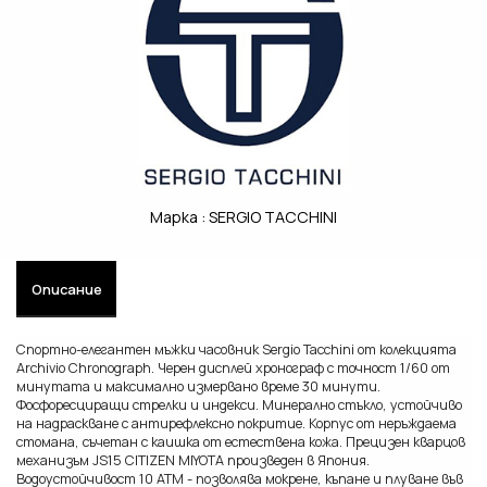
Марка :
SERGIO TACCHINI
Описание
Спортно-елегантен мъжки часовник Sergio Tacchini от колекцията
Archivio Chronograph. Черен дисплей хронограф с точност 1/60 от
минутата и максимално измервано време 30 минути.
Фосфоресциращи стрелки и индекси. Минерално стъкло, устойчиво
на надраскване с антирефлексно покритие. Корпус от неръждаема
стомана, съчетан с каишка от естествена кожа. Прецизен кварцов
механизъм JS15 CITIZEN MIYOTA произведен в Япония.
Водоустойчивост 10 ATM - позволява мокрене, къпане и плуване във