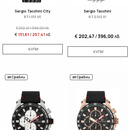
Sergio Tacchini City
Sergio Tacchini
ST.1.133.05
ST.2.102.01
€
202,47
/
396,00
лв.
€
131,61
/
257,41
лв.
€
202,47
/
396,00
лв.
КУПИ
КУПИ
Сравни
Сравни