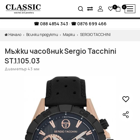
0
0
088 4854 343
·
0876 699 466
Начало
Всички продукти
Марки
SERGIO TACCHINI
Мъжки часовник Sergio Tacchini
ST.1.105.03
Диаметър 43 мм