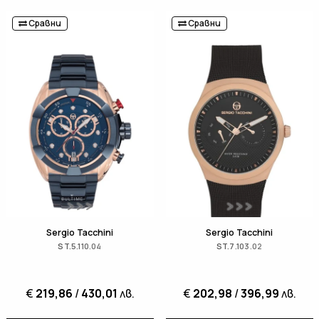
Сравни
Сравни
Sergio Tacchini
Sergio Tacchini
ST.5.110.04
ST.7.103.02
€
219,86
/
430,01
лв.
€
202,98
/
396,99
лв.