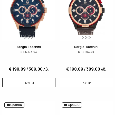
Sergio Tacchini
Sergio Tacchini
ST.5.103.03
ST.5.103.04
€
198,89
/
389,00
лв.
€
198,89
/
389,00
лв.
КУПИ
КУПИ
Сравни
Сравни