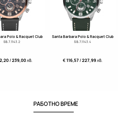
ara Polo & Racquet Club
Santa Barbara Polo & Racquet Club
SB.7.1143.2
SB.7.1143.4
2,20
/
239,00
лв.
€
116,57
/
227,99
лв.
РАБОТНО ВРЕМЕ