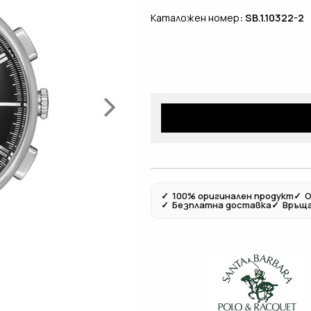
Каталожен номер
: SB.1.10322-2
✓
100% оригинален продукт
✓
О
✓
Безплатна доставка
✓
Връща