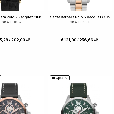
ara Polo & Racquet Club
Santa Barbara Polo & Racquet Club
SB.4.10018-3
SB.4.10035-6
3,28
/
202,00
лв.
€
121,00
/
236,66
лв.
Сравни