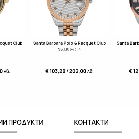
acquet Club
Santa Barbara Polo & Racquet Club
Santa Barb
SB.1.10643-4
00
лв.
€
103,28
/
202,00
лв.
€
12
ИИ ПРОДУКТИ
КОНТАКТИ