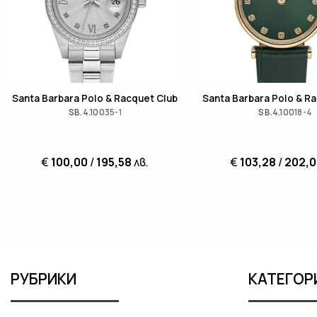
Santa Barbara Polo & Racquet Club
Santa Barbara Polo & R
SB.4.10035-1
SB.4.10018-4
€
100,00
/
195,58
лв.
€
103,28
/
202,
РУБРИКИ
КАТЕГОР