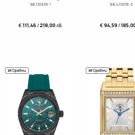
SB.1.10638-1
SB.4.10018-2
€
111,46
/
218,00
лв.
€
94,59
/
185,0
Сравни
Сравни