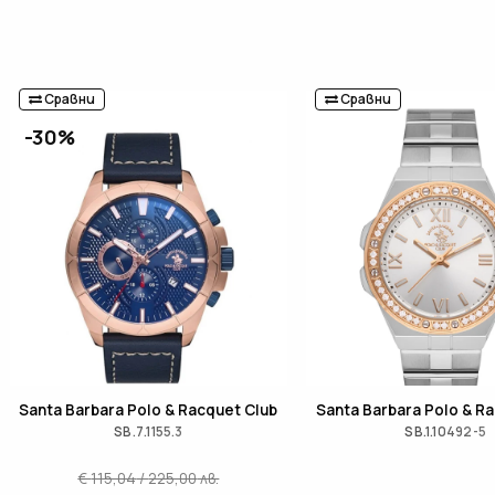
Сравни
Сравни
-30%
Santa Barbara Polo & Racquet Club
Santa Barbara Polo & R
SB.7.1155.3
SB.1.10492-5
€
115,04
/
225,00
лв.