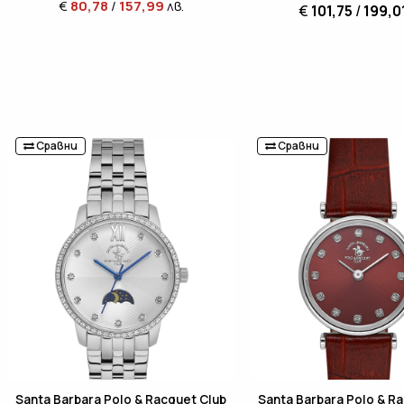
€
80,78
/
157,99
лв.
€
101,75
/
199,0
Сравни
Сравни
Santa Barbara Polo & Racquet Club
Santa Barbara Polo & R