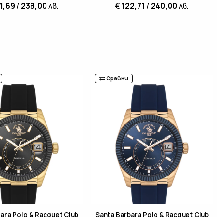
1,69
/
238,00
лв.
€
122,71
/
240,00
лв.
Сравни
ara Polo & Racquet Club
Santa Barbara Polo & Racquet Club