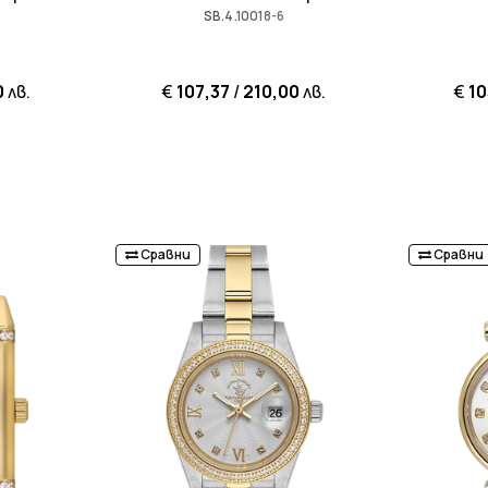
SB.4.10018-6
0
лв.
€
107,37
/
210,00
лв.
€
10
Сравни
Сравни