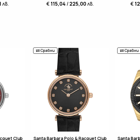
1
лв.
€
115,04
/
225,00
лв.
€
12
Сравни
Сравни
acquet Club
Santa Barbara Polo & Racquet Club
Santa Barb