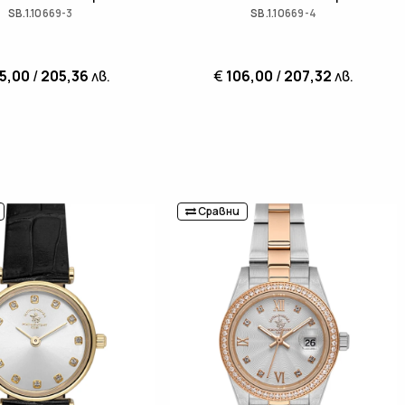
SB.1.10669-3
SB.1.10669-4
5,00
/
205,36
лв.
€
106,00
/
207,32
лв.
Сравни