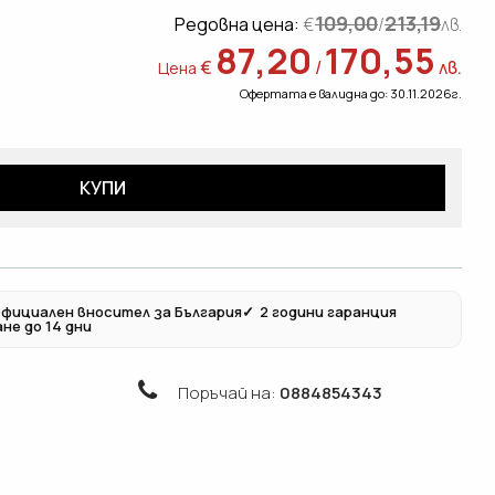
109,00
213,19
Редовна цена:
€
/
лв.
87,20
170,55
€
/
лв.
Цена
Офертата е валидна до: 30.11.2026г.
КУПИ
фициален вносител за България
✓
2 години гаранция
не до 14 дни
Поръчай на:
0884854343