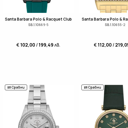
Santa Barbara Polo & Racquet Club
Santa Barbara Polo & R
SB.1.10669-5
SB.1.10655-2
€
102,00
/
199,49
лв.
€
112,00
/
219,0
Сравни
Сравни