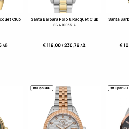
acquet Club
Santa Barbara Polo & Racquet Club
Santa Barb
SB.4.10035-4
5
лв.
€
118,00
/
230,79
лв.
€
10
Сравни
Сравни