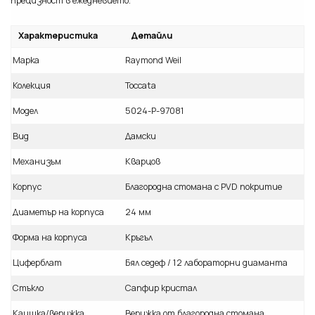
прецизност в ежедневието.
Характеристика
Детайли
Марка
Raymond Weil
Колекция
Toccata
Модел
5024-P-97081
Вид
Дамски
Механизъм
Кварцов
Корпус
Благородна стомана с PVD покритие
Диаметър на корпуса
24 мм
Форма на корпуса
Кръгъл
Циферблат
Бял седеф / 12 лабораторни диаманта
Стъкло
Сапфир кристал
Каишка/верижка
Верижка от благородна стомана