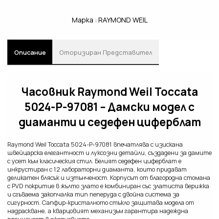
Марка :
RAYMOND WEIL
Описание
Oторизиран Представител
Часовник Raymond Weil Toccata
5024-P-97081 – Дамски модел с
диаманти и седефен циферблат
Raymond Weil Toccata 5024-P-97081 впечатлява с изискана
швейцарска елегантност и луксозни детайли, създадени за дамите
с усет към класическия стил. Белият седефен циферблат е
инкрустиран с 12 лабораторни диаманта, които придават
деликатен блясък и изтънченост. Корпусът от благородна стомана
с PVD покритие в жълто злато е комбиниран със златиста верижка
и сгъваема закопчалка тип пеперуда с двойна система за
сигурност. Сапфир-кристалното стъкло защитава модела от
надраскване, а кварцовият механизъм гарантира надеждна