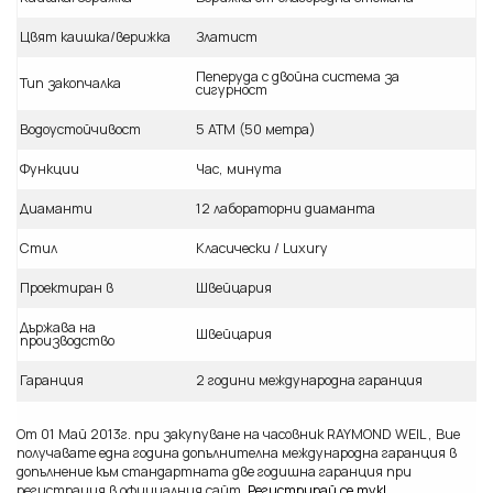
Цвят каишка/верижка
Златист
Пеперуда с двойна система за
Тип закопчалка
сигурност
Водоустойчивост
5 ATM (50 метра)
Функции
Час, минута
Диаманти
12 лабораторни диаманта
Стил
Класически / Luxury
Проектиран в
Швейцария
Държава на
Швейцария
производство
Гаранция
2 години международна гаранция
От 01 Май 2013г. при закупуване на часовник
RAYMOND WEIL
, Вие
получавате една година допълнителна международна гаранция в
допълнение към стандартната две годишна гаранция при
регистрация в официалния сайт
Регистрирай се тук!