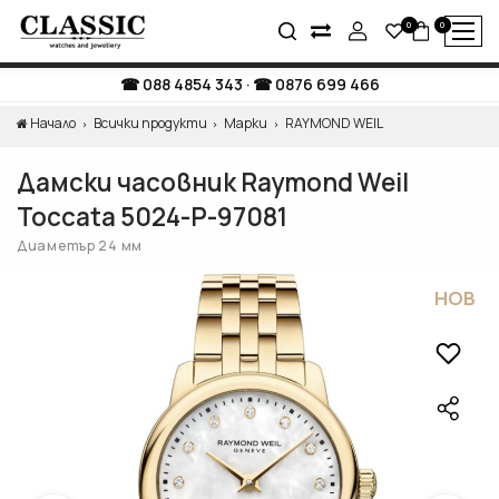
0
0
088 4854 343
·
0876 699 466
Начало
Всички продукти
Марки
RAYMOND WEIL
Дамски часовник Raymond Weil
Toccata 5024-P-97081
Диаметър 24 мм
НОВ