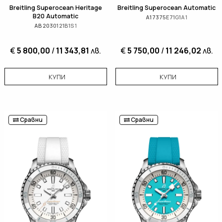
Breitling Superocean Heritage
Breitling Superocean Automatic
B20 Automatic
A17375E71G1A1
AB2030121B1S1
€
5 800,00
/
11 343,81
лв.
€
5 750,00
/
11 246,02
лв.
КУПИ
КУПИ
Сравни
Сравни