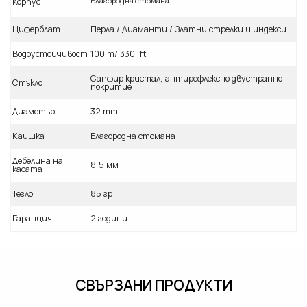
Благородна стомана
Корпус
Циферблат
Перла / Диаманти / Златни стрелки и индекси
Водоустойчивост
100 m/ 330 ft
Сапфир кристал, антирефлексно двустранно
Стъкло
покритие
Диаметър
32 mm
Каишка
Благородна стомана
Дебелина на
8,5 мм
касата
Тегло
85 гр
Гаранция
2 години
СВЪРЗАНИ ПРОДУКТИ