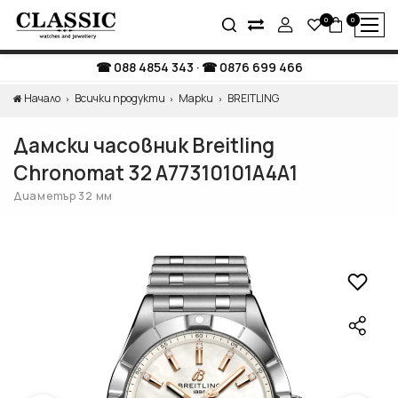
0
0
088 4854 343
·
0876 699 466
Начало
Всички продукти
Марки
BREITLING
Дамски часовник Breitling
Chronomat 32 A77310101A4A1
Диаметър 32 мм