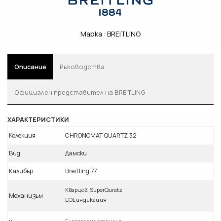
Марка :
BREITLING
Описание
Ръководства
Oфициален представител на BREITLING
ХАРАКТЕРИСТИКИ
Колекция
CHRONOMAT QUARTZ 32
Вид
Дамски
Калибър
Breitling 77
Кварцов, SuperQuratz
Механизъм
EOL индикация