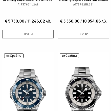
A17376211L2A1
A17376211L2S1
€
5 750,00
/
11 246,02
лв.
€
5 550,00
/
10 854,86
лв.
КУПИ
КУПИ
Сравни
Сравни