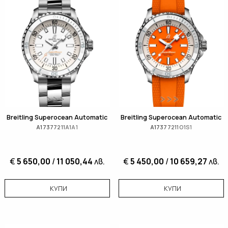
Breitling Superocean Automatic
Breitling Superocean Automatic
A17377211A1A1
A17377211O1S1
€
5 650,00
/
11 050,44
лв.
€
5 450,00
/
10 659,27
лв.
КУПИ
КУПИ