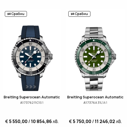
Сравни
Сравни
Breitling Superocean Automatic
Breitling Superocean Automatic
A17376211C1S1
A17376A31L1A1
€
5 550,00
/
10 854,86
лв.
€
5 750,00
/
11 246,02
лв.