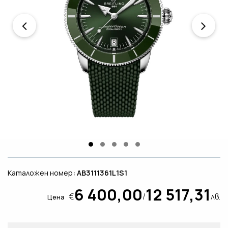
Каталожен номер
: AB3111361L1S1
6 400,00
12 517,31
€
/
лв.
Цена