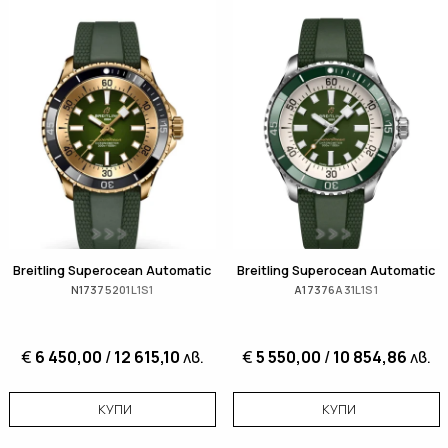
Breitling Superocean Automatic
Breitling Superocean Automatic
N17375201L1S1
A17376A31L1S1
€
6 450,00
/
12 615,10
лв.
€
5 550,00
/
10 854,86
лв.
КУПИ
КУПИ