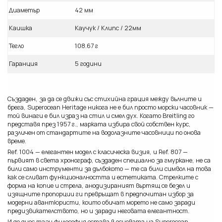
Диаметър
42 мм
Каишка
Каучук / Клипс / 22мм
Тегло
108.67 г
Гаранция
5 години
Създаден, за да се движи със стихийна грация между вълните и
брега, Superocean Heritage никога не е бил просто морски часовник —
той винаги е бил израз на стил и смел дух. Когато Breitling го
представя през 1957 г., марката избира свой собствен курс,
различен от стандартите на водолазните часовници по онова
време.
Ref. 1004 — елегантен модел с класическа визия, и Ref. 807 —
първият в света хронограф, създаден специално за гмуркане, не са
били само инструменти за дълбокото — те са били символ на това
как се сливат функционалността и естетиката. Стрелките с
форма на копие и стрела, анодизираният въртящ се безел и
изящните пропорции ги превръщат в предпочитан избор за
модерни авантюристи, които обичат морето не само заради
предизвикателството, но и заради неговата елегантност.
И до днес тази философия остава в основата на Superocean