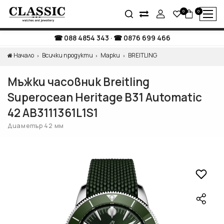
0
0
088 4854 343
·
0876 699 466
Начало
Всички продукти
Марки
BREITLING
Мъжки часовник Breitling
Superocean Heritage B31 Automatic
42 AB3111361L1S1
Диаметър 42 мм