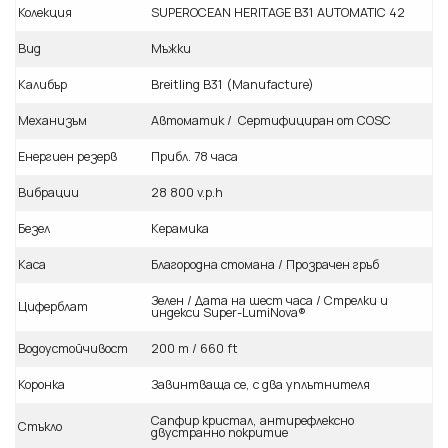
Колекция
SUPEROCEAN HERITAGE B31 AUTOMATIC 42
Вид
Мъжки
Калибър
Breitling B31 (Manufacture)
Механизъм
Автоматик / Сертифициран от COSC
Енергиен резерв
Прибл. 78 часа
Вибрации
28 800 v.p.h
Безел
Керамика
Каса
Благородна стомана / Прозрачен гръб
Зелен / Дата на шест часа / Стрелки и
Циферблат
индекси Super-LumiNova®
Водоустойчивост
200 m / 660 ft
Коронка
Завинтваща се, с два уплътнителя
Сапфир кристал, антирефлексно
Стъкло
двустранно покритие