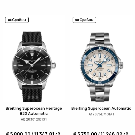
Сравни
Сравни
Breitling Superocean Heritage
Breitling Superocean Automatic
B20 Automatic
A17375E71G1A1
AB2030121B1S1
€
5 800,00
/
11 343,81
лв.
€
5 750,00
/
11 246,02
лв.