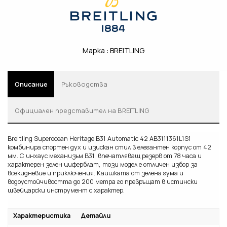
Марка :
BREITLING
Описание
Ръководства
Oфициален представител на BREITLING
Breitling Superocean Heritage B31 Automatic 42 AB3111361L1S1
комбинира спортен дух и изискан стил в елегантен корпус от 42
мм. С инхаус механизъм B31, впечатляващ резерв от 78 часа и
характерен зелен циферблат, този модел е отличен избор за
всекидневие и приключения. Каишката от зелена гума и
водоустойчивостта до 200 метра го превръщат в истински
швейцарски инструмент с характер.
Характеристика
Детайли