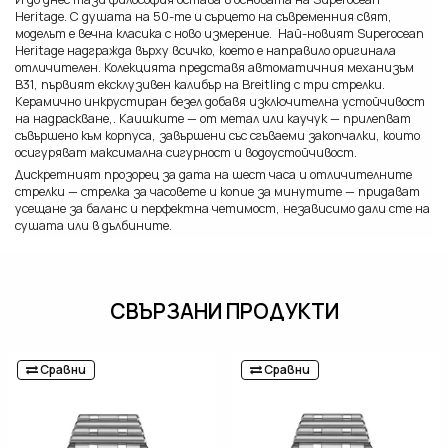
Heritage. С душата на 50-те и сърцето на съвременния свят,
моделът е вечна класика с ново измерение. Най-новият Superocean
Heritage надгражда върху всичко, което е направило оригинала
отличителен. Колекцията представя автоматичния механизъм
B31, първият ексклузивен калибър на Breitling с три стрелки.
Керамично инкрустиран безел добавя изключителна устойчивост
на надраскване,. Каишките — от метал или каучук — прилепват
съвършено към корпуса, завършени със сгъваеми закопчалки, които
осигуряват максимална сигурност и водоустойчивост.
Дискретният прозорец за дата на шест часа и отличителните
стрелки — стрелка за часовете и копие за минутите — придават
усещане за баланс и перфектна четимост, независимо дали сте на
сушата или в дълбините.
СВЪРЗАНИ ПРОДУКТИ
Сравни
Сравни