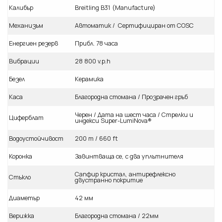
Калибър
Breitling B31 (Manufacture)
Механизъм
Автоматик / Сертифициран от COSC
Енергиен резерв
Прибл. 78 часа
Вибрации
28 800 v.p.h
Безел
Керамика
Каса
Благородна стомана / Прозрачен гръб
Черен / Дата на шест часа / Стрелки и
Циферблат
индекси Super-LumiNova®
Водоустойчивост
200 m / 660 ft
Коронка
Завинтваща се, с два уплътнителя
Сапфир кристал, антирефлексно
Стъкло
двустранно покритие
Диаметър
42 мм
Верижка
Благородна стомана / 22мм