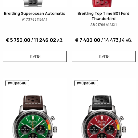
Breitling Superocean Automatic
Breitling Top Time B01 Ford
Thunderbird
A17376211B1A1
AB01766A1A1X1
€
5 750,00
/
11 246,02
лв.
€
7 400,00
/
14 473,14
лв.
КУПИ
КУПИ
Сравни
Сравни