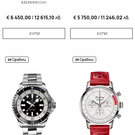
A32398101C1A1
€
6 450,00
/
12 615,10
лв.
€
5 750,00
/
11 246,02
лв.
КУПИ
КУПИ
Сравни
Сравни