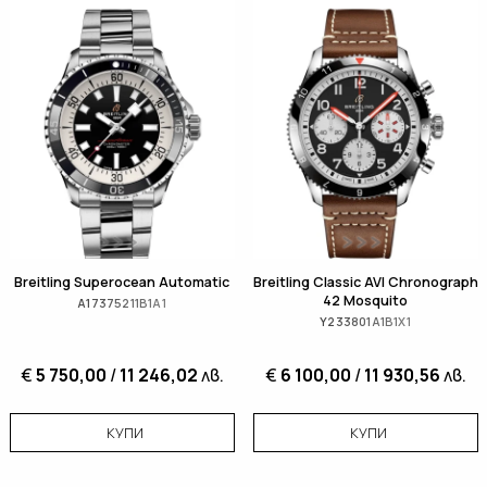
Breitling Superocean Automatic
Breitling Classic AVI Chronograph
42 Mosquito
A17375211B1A1
Y233801A1B1X1
€
5 750,00
/
11 246,02
лв.
€
6 100,00
/
11 930,56
лв.
КУПИ
КУПИ