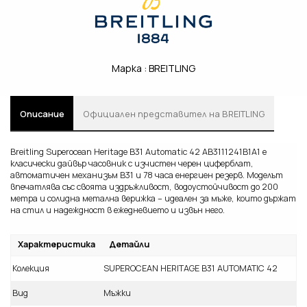
Марка :
BREITLING
Описание
Oфициален представител на BREITLING
Breitling Superocean Heritage B31 Automatic 42 AB3111241B1A1 е
класически дайвър часовник с изчистен черен циферблат,
автоматичен механизъм B31 и 78 часа енергиен резерв. Моделът
впечатлява със своята издръжливост, водоустойчивост до 200
метра и солидна метална верижка – идеален за мъже, които държат
на стил и надеждност в ежедневието и извън него.
Характеристика
Детайли
Колекция
SUPEROCEAN HERITAGE B31 AUTOMATIC 42
Вид
Мъжки