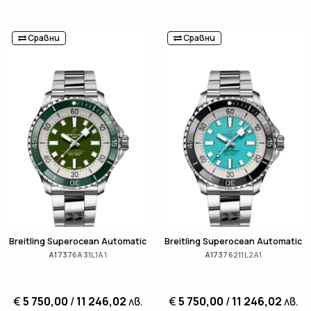
Сравни
Сравни
Breitling Superocean Automatic
Breitling Superocean Automatic
A17376A31L1A1
A17376211L2A1
€
5 750,00
/
11 246,02
лв.
€
5 750,00
/
11 246,02
лв.