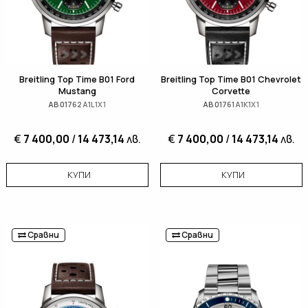
Breitling Top Time B01 Ford
Breitling Top Time B01 Chevrolet
Mustang
Corvette
AB01762A1L1X1
AB01761A1K1X1
€
7 400,00
/
14 473,14
лв.
€
7 400,00
/
14 473,14
лв.
КУПИ
КУПИ
Сравни
Сравни