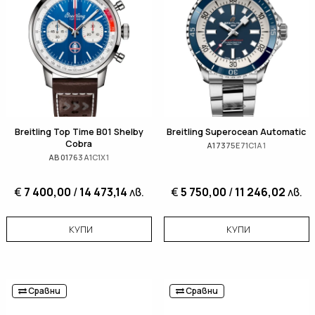
Breitling Top Time B01 Shelby
Breitling Superocean Automatic
Cobra
A17375E71C1A1
AB01763A1C1X1
€
7 400,00
/
14 473,14
лв.
€
5 750,00
/
11 246,02
лв.
КУПИ
КУПИ
Сравни
Сравни