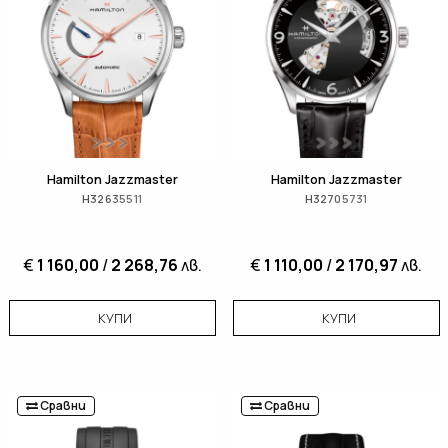
Hamilton Jazzmaster
Hamilton Jazzmaster
H32635511
H32705731
€
1 160,00
/
2 268,76
лв.
€
1 110,00
/
2 170,97
лв.
КУПИ
КУПИ
Сравни
Сравни