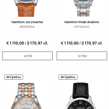
Hamilton Jazzmaster
Hamilton Khaki Aviation
H32705541
H77922141
€
1 110,00
/
2 170,97
лв.
€
1 110,00
/
2 170,97
лв.
КУПИ
КУПИ
Сравни
Сравни