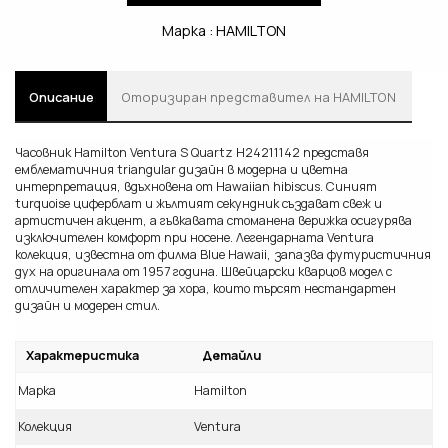
Марка :
HAMILTON
Описание
Oторизиран представител на HAMILTON
Часовник Hamilton Ventura S Quartz H24211142 представя
емблематичния triangular дизайн в модерна и цветна
интерпретация, вдъхновена от Hawaiian hibiscus. Синият
turquoise циферблат и жълтият секундник създават свеж и
артистичен акцент, а гъвкавата стоманена верижка осигурява
изключителен комфорт при носене. Легендарната Ventura
колекция, известна от филма Blue Hawaii, запазва футуристичния
дух на оригинала от 1957 година. Швейцарски кварцов модел с
отличителен характер за хора, които търсят нестандартен
дизайн и модерен стил.
Характеристика
Детайли
Марка
Hamilton
Колекция
Ventura