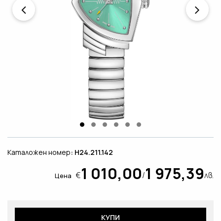
Каталожен номер
: H24.211.142
1 010,00
1 975,39
€
/
лв.
Цена
КУПИ