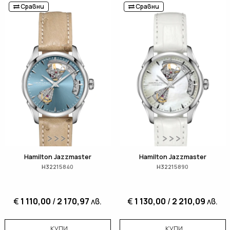
Сравни
Сравни
Hamilton Jazzmaster
Hamilton Jazzmaster
H32215840
H32215890
€
1 110,00
/
2 170,97
лв.
€
1 130,00
/
2 210,09
лв.
КУПИ
КУПИ