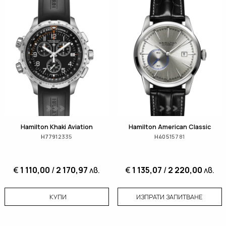
Hamilton Khaki Aviation
Hamilton American Classic
H77912335
H40515781
€
1 110,00
/
2 170,97
лв.
€
1 135,07
/
2 220,00
лв.
КУПИ
ИЗПРАТИ ЗАПИТВАНЕ