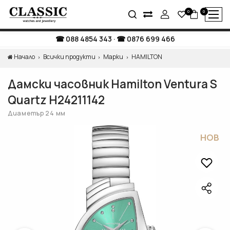
0
0
088 4854 343
·
0876 699 466
Начало
Всички продукти
Марки
HAMILTON
Дамски часовник Hamilton Ventura S
Quartz H24211142
Диаметър 24 мм
НОВ