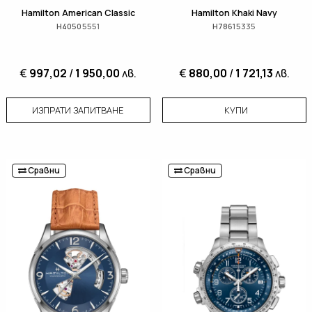
Hamilton American Classic
Hamilton Khaki Navy
H40505551
H78615335
€
997,02
/
1 950,00
лв.
€
880,00
/
1 721,13
лв.
ИЗПРАТИ ЗАПИТВАНЕ
КУПИ
Сравни
Сравни