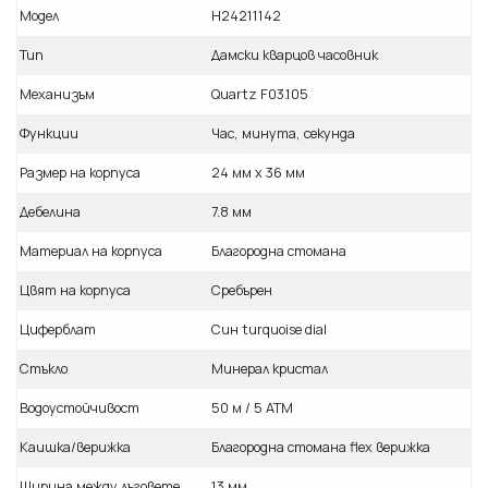
Модел
H24211142
Тип
Дамски кварцов часовник
Механизъм
Quartz F03.105
Функции
Час, минута, секунда
Размер на корпуса
24 мм x 36 мм
Дебелина
7.8 мм
Материал на корпуса
Благородна стомана
Цвят на корпуса
Сребърен
Циферблат
Син turquoise dial
Стъкло
Минерал кристал
Водоустойчивост
50 м / 5 ATM
Каишка/верижка
Благородна стомана flex верижка
Ширина между лъговете
13 мм