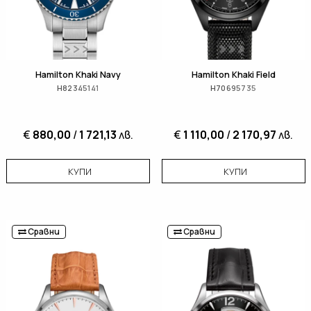
Hamilton Khaki Navy
Hamilton Khaki Field
H82345141
H70695735
€
880,00
/
1 721,13
лв.
€
1 110,00
/
2 170,97
лв.
КУПИ
КУПИ
Сравни
Сравни