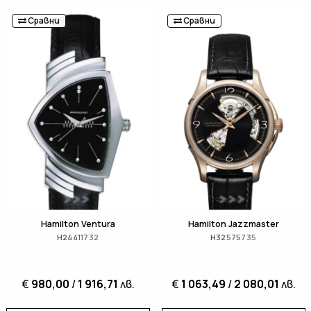
Сравни
Сравни
Hamilton Ventura
Hamilton Jazzmaster
H24411732
H32575735
€
980,00
/
1 916,71
лв.
€
1 063,49
/
2 080,01
лв.