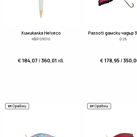
Химикалка Helveco
Passoti дамски чадър 
HBP09010
D26
€
184,07
/
360,01
лв.
€
178,95
/
350,0
Сравни
Сравни