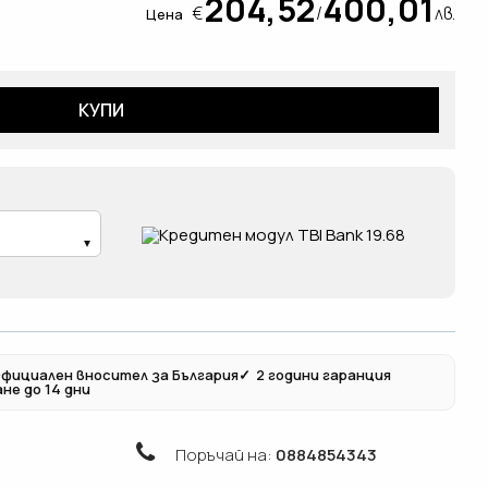
204,52
400,01
€
/
лв.
Цена
КУПИ
фициален вносител за България
✓
2 години гаранция
не до 14 дни
Поръчай на:
0884854343