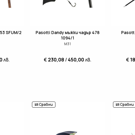
353 SFUM/2
Pasotti Dandy мъжки чадър 478
Pasott
1094/1
M31
0
лв.
€
230,08
/
450,00
лв.
€
18
Сравни
Сравни