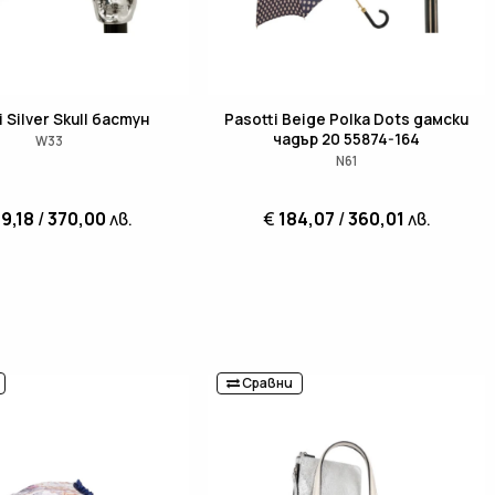
i Silver Skull бастун
Pasotti Beige Polka Dots дамски
чадър 20 55874-164
W33
N61
9,18
/
370,00
лв.
€
184,07
/
360,01
лв.
Сравни