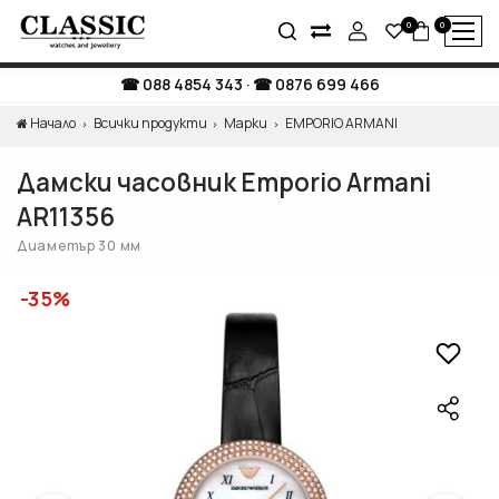
0
0
088 4854 343
·
0876 699 466
Начало
Всички продукти
Марки
EMPORIO ARMANI
Дамски часовник Emporio Armani
AR11356
Диаметър 30 мм
-35%