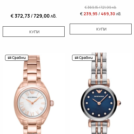
€
369,15
/
721,99
лв.
€
239,95
/
469,30
лв.
€
372,73
/
729,00
лв.
КУПИ
КУПИ
Сравни
Сравни