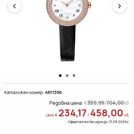
Каталожен номер
: AR11356
359,95
704,00
Редовна цена:
€
/
лв.
234,17
458,00
€
/
лв.
Цена
Офертата е валидна до: 31.08.2026г.