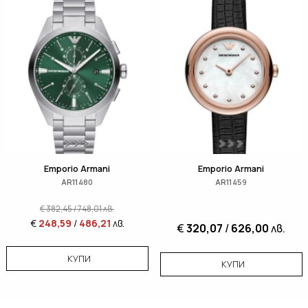
Emporio Armani
Emporio Armani
AR11480
AR11459
€
382,45
/
748,01
лв.
€
248,59
/
486,21
лв.
€
320,07
/
626,00
лв.
КУПИ
КУПИ