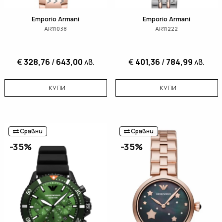
Emporio Armani
Emporio Armani
AR11038
AR11222
€
328,76
/
643,00
лв.
€
401,36
/
784,99
лв.
КУПИ
КУПИ
Сравни
Сравни
-35%
-35%