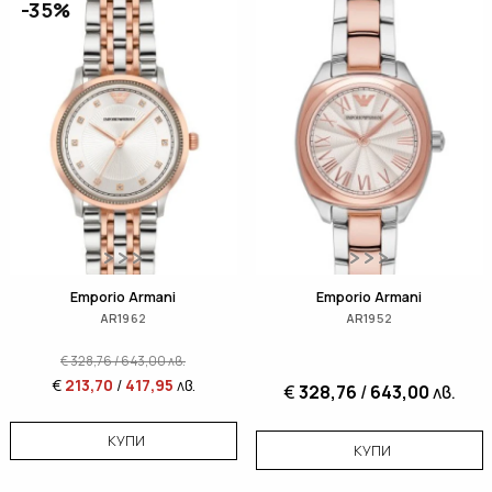
-35%
Emporio Armani
Emporio Armani
AR1962
AR1952
€
328,76
/
643,00
лв.
€
213,70
/
417,95
лв.
€
328,76
/
643,00
лв.
КУПИ
КУПИ