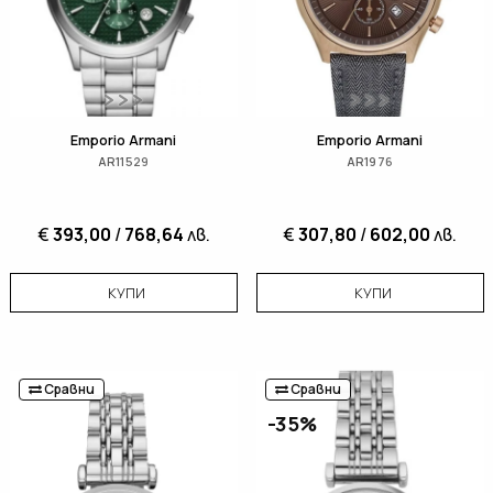
Emporio Armani
Emporio Armani
AR11529
AR1976
€
393,00
/
768,64
лв.
€
307,80
/
602,00
лв.
КУПИ
КУПИ
Сравни
Сравни
-35%