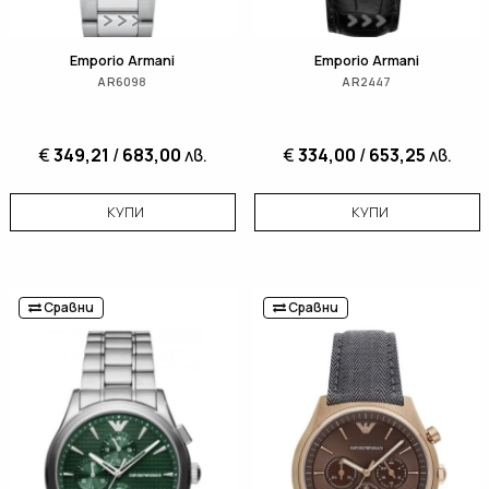
Emporio Armani
Emporio Armani
AR6098
AR2447
€
349,21
/
683,00
лв.
€
334,00
/
653,25
лв.
КУПИ
КУПИ
Сравни
Сравни