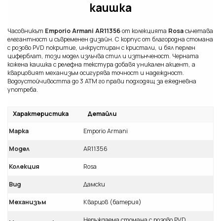
каишка
Часовникът
Emporio Armani AR11356
от колекцията
Rosa
съчетава
елегантност и съвременен дизайн. С корпус от благородна стомана
с розово PVD покритие, инкрустиран с кристали, и бял перлен
циферблат, този модел излъчва стил и изтънченост. Черната
кожена каишка с релефна текстура добавя уникален акцент, а
кварцовият механизъм осигурява точност и надеждност.
Водоустойчивостта до 3 ATM го прави подходящ за ежедневна
употреба.
Характеристика
Детайли
Марка
Emporio Armani
Модел
AR11356
Колекция
Rosa
Вид
Дамски
Механизъм
Кварцов (батерия)
Неръждаема стомана с розово PVD