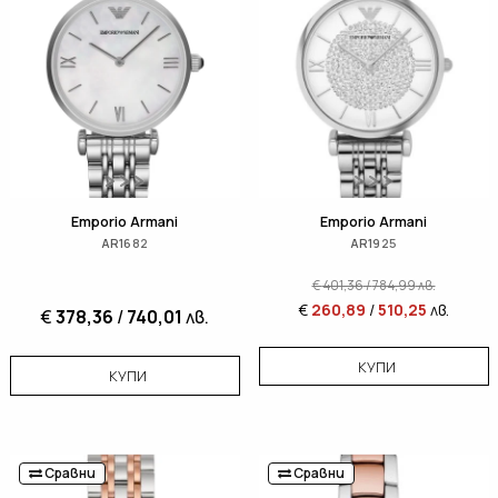
Emporio Armani
Emporio Armani
AR1682
AR1925
€
401,36
/
784,99
лв.
€
260,89
/
510,25
лв.
€
378,36
/
740,01
лв.
КУПИ
КУПИ
Сравни
Сравни