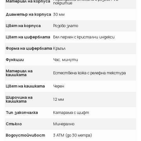
Материал на корпуса
покритие
Диаметър на корпуса
30 мм
Цвят на корпуса
Розово злато
Цвят на циферблата
Бял перлен с кристални индекси
Форма на циферблата
Кръгъл
Функции
Час, минути
Материал на
Естествена кожа с релефна текстура
каишката
Цвят на каишката
Черен
Широчина на
12 мм
каишката
Тип закопчалка
Катарама с щифт
Стъкло
Минерално
Водоустойчивост
3 ATM (до 30 метра)