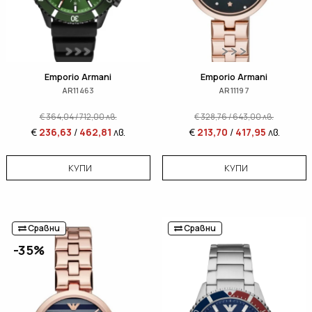
Emporio Armani
Emporio Armani
AR11463
AR11197
€
364,04
/
712,00
лв.
€
328,76
/
643,00
лв.
€
236,63
/
462,81
лв.
€
213,70
/
417,95
лв.
КУПИ
КУПИ
Сравни
Сравни
-35%