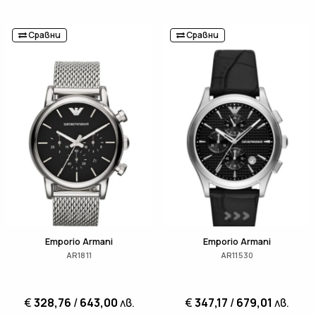
Сравни
Сравни
Emporio Armani
Emporio Armani
AR1811
AR11530
€
328,76
/
643,00
лв.
€
347,17
/
679,01
лв.