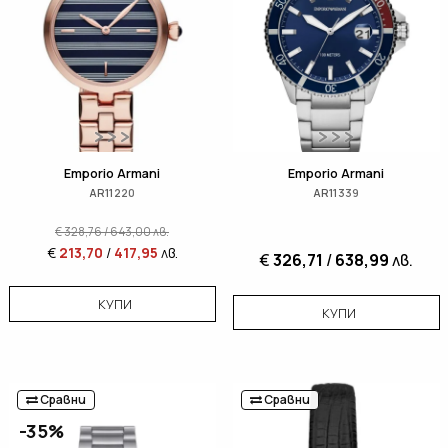
Emporio Armani
Emporio Armani
AR11220
AR11339
€
328,76
/
643,00
лв.
€
213,70
/
417,95
лв.
€
326,71
/
638,99
лв.
КУПИ
КУПИ
Сравни
Сравни
-35%