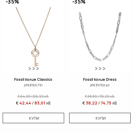
-35%
-35%
Fossil колие Classics
Fossil колие Dress
JF03195791
JF03175040
€
64,93
/
126,99
лв.
€
58,80
/
115,00
лв.
€
42,44
/
83,01
лв.
€
38,22
/
74,75
лв.
КУПИ
КУПИ