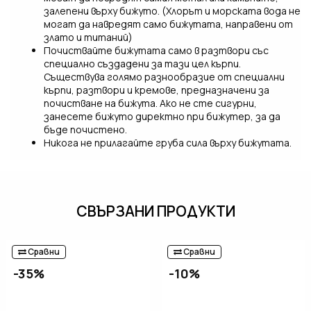
залепени върху бижуто. (Хлорът и морската вода не
могат да навредят само бижутата, направени от
злато и титаний)
Почиствайте бижутата само в разтвори със
специално създадени за тази цел кърпи.
Съществува голямо разнообразие от специални
кърпи, разтвори и кремове, предназначени за
почистване на бижута. Ако не сте сигурни,
занесете бижуто директно при бижутер, за да
бъде почистено.
Никога не прилагайте груба сила върху бижутата.
СВЪРЗАНИ ПРОДУКТИ
Сравни
Сравни
-35%
-10%