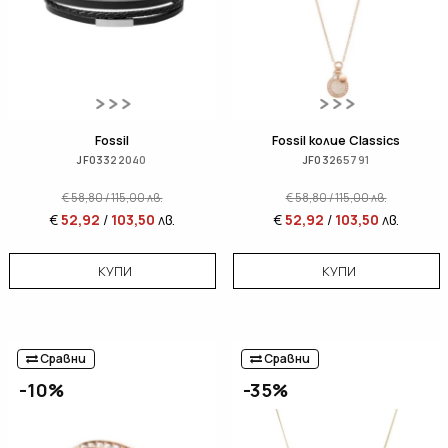
Fossil
Fossil колие Classics
JF03322040
JF03265791
€
58,80
/
115,00
лв.
€
58,80
/
115,00
лв.
€
52,92
/
103,50
лв.
€
52,92
/
103,50
лв.
КУПИ
КУПИ
Сравни
Сравни
-10%
-35%