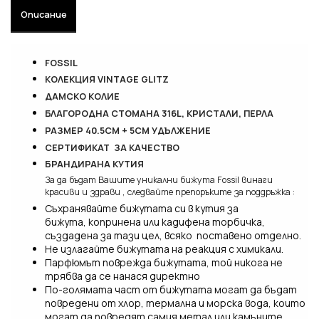
Описание
FOSSIL
КОЛЕКЦИЯ VINTAGE GLITZ
ДАМСКО КОЛИЕ
БЛАГОРОДНА СТОМАНА 316L, КРИСТАЛИ, ПЕРЛА
РАЗМЕР 40.5СМ + 5СМ УДЪЛЖЕНИЕ
СЕРТИФИКАТ ЗА КАЧЕСТВО
БРАНДИРАНА КУТИЯ
За да бъдат Вашите уникални бижута Fossil винаги
красиви и здрави , следвайте препоръките за поддръжка :
Съхранявайте бижутата си в кутия за
бижута, копринена или кадифена торбичка,
създадена за тази цел, всяко поставено отделно.
Не излагайте бижутата на реакция с химикали.
Парфюмът поврежда бижутата, той никога не
трябва да се нанася директно
По-голямата част от бижутата могат да бъдат
повредени от хлор, термална и морска вода, които
могат да повредят самия метал или камъните,