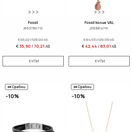
Fossil
Fossil колие VAL
JF03785710
JF03814791
€
55,22
/
108,00
лв.
€
64,93
/
126,99
лв.
€
35,90
/
70,21
лв.
€
42,44
/
83,01
лв.
КУПИ
КУПИ
Сравни
Сравни
-10%
-10%