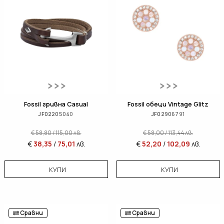
Fossil гривна Casual
Fossil обеци Vintage Glitz
JF02205040
JF02906791
€
58,80
/
115,00
лв.
€
58,00
/
113,44
лв.
€
38,35
/
75,01
лв.
€
52,20
/
102,09
лв.
КУПИ
КУПИ
Сравни
Сравни