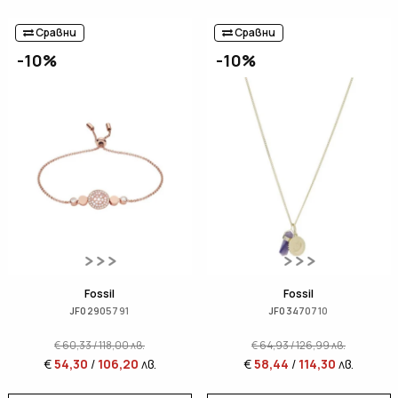
Сравни
Сравни
-10%
-10%
Fossil
Fossil
JF02905791
JF03470710
€
60,33
/
118,00
лв.
€
64,93
/
126,99
лв.
€
54,30
/
106,20
лв.
€
58,44
/
114,30
лв.