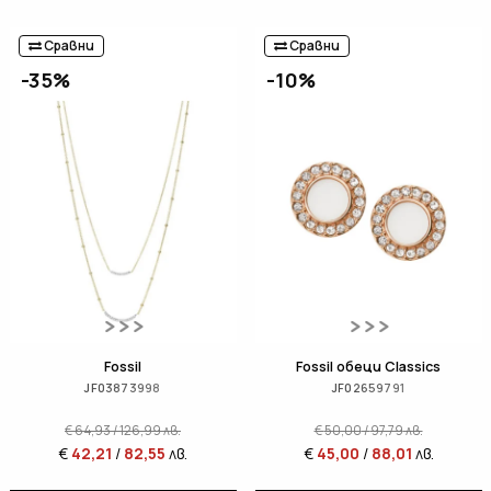
Сравни
Сравни
-35%
-10%
Fossil
Fossil обеци Classics
JF03873998
JF02659791
€
64,93
/
126,99
лв.
€
50,00
/
97,79
лв.
€
42,21
/
82,55
лв.
€
45,00
/
88,01
лв.