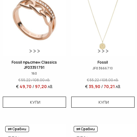
Fossil пръстен Classics
Fossil
JF03351791
JF03666710
160
€
55,22
/
108,00
лв.
€
55,22
/
108,00
лв.
€
49,70
/
97,20
лв.
€
35,90
/
70,21
лв.
КУПИ
КУПИ
Сравни
Сравни