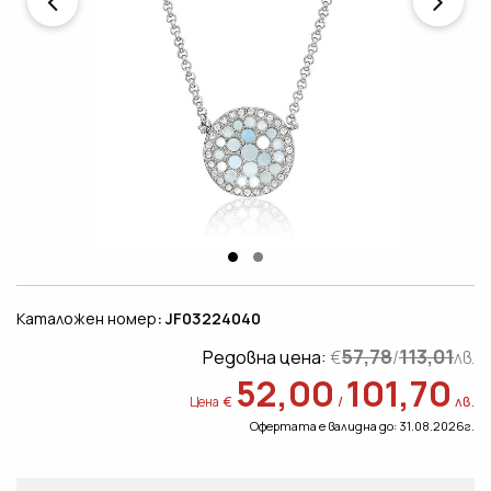
Каталожен номер
: JF03224040
57,78
113,01
Редовна цена:
€
/
лв.
52,00
101,70
€
/
лв.
Цена
Офертата е валидна до: 31.08.2026г.