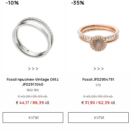
-10%
-35%
Fossil пръстен Vintage Glitz
Fossil JF02954791
JF02911040
170
160/180
€
49,08
/
95,99
лв.
€
49,08
/
95,99
лв.
€
44,17
/
86,39
лв.
€
31,90
/
62,39
лв.
КУПИ
КУПИ