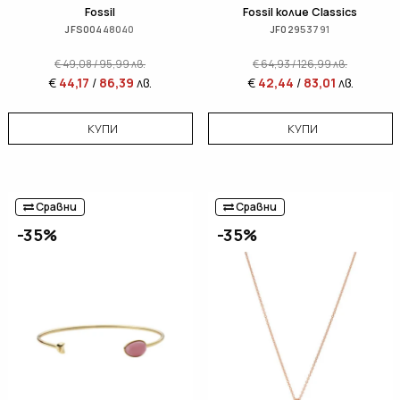
Fossil
Fossil колие Classics
JFS00448040
JF02953791
€
49,08
/
95,99
лв.
€
64,93
/
126,99
лв.
€
44,17
/
86,39
лв.
€
42,44
/
83,01
лв.
КУПИ
КУПИ
Сравни
Сравни
-35%
-35%