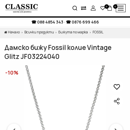
0
0
088 4854 343
·
0876 699 466
Начало
Всички продукти
Бижута по марка
FOSSIL
Дамско бижу Fossil колие Vintage
Glitz JF03224040
-10%