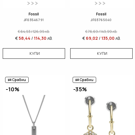
Fossil
Fossil
JF03546791
JF03765040
€
64,93
/
126,99
лв.
€
76,69
/
149,99
лв.
€
58,44
/
114,30
лв.
€
69,02
/
135,00
лв.
КУПИ
КУПИ
Сравни
Сравни
-10%
-35%