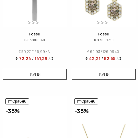
Fossil
Fossil
JF03988040
JF03860710
€
80,27
/
156,99
лв.
€
64,93
/
126,99
лв.
€
72,24
/
141,29
лв.
€
42,21
/
82,55
лв.
КУПИ
КУПИ
Сравни
Сравни
-35%
-35%