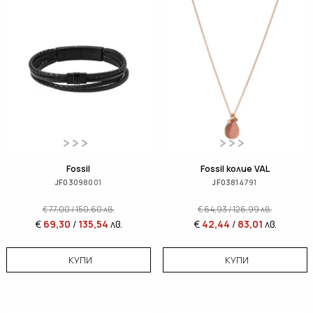
Fossil
Fossil колие VAL
JF03098001
JF03814791
€
77,00
/
150,60
лв.
€
64,93
/
126,99
лв.
€
69,30
/
135,54
лв.
€
42,44
/
83,01
лв.
КУПИ
КУПИ