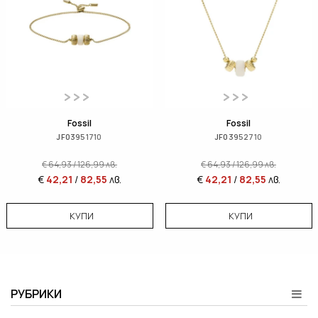
Fossil
Fossil
JF03951710
JF03952710
€
64,93
/
126,99
лв.
€
64,93
/
126,99
лв.
€
42,21
/
82,55
лв.
€
42,21
/
82,55
лв.
КУПИ
КУПИ
РУБРИКИ