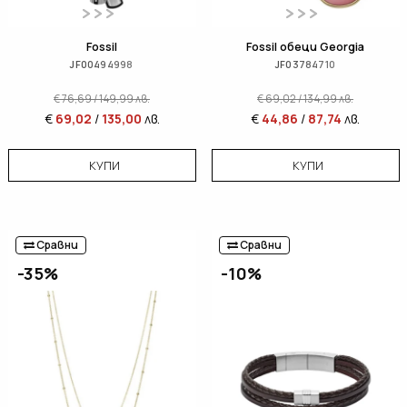
Fossil
Fossil обеци Georgia
JF00494998
JF03784710
€
76,69
/
149,99
лв.
€
69,02
/
134,99
лв.
€
69,02
/
135,00
лв.
€
44,86
/
87,74
лв.
КУПИ
КУПИ
Сравни
Сравни
-35%
-10%