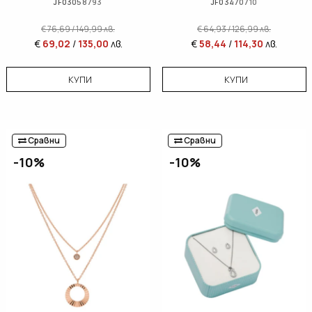
JF03058793
JF03470710
€
76,69
/
149,99
лв.
€
64,93
/
126,99
лв.
€
69,02
/
135,00
лв.
€
58,44
/
114,30
лв.
КУПИ
КУПИ
Сравни
Сравни
-10%
-10%