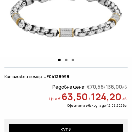
Каталожен номер
: JF04138998
70,56
138,00
Редовна цена:
€
/
лв.
63,50
124,20
€
/
лв.
Цена
Офертата е валидна до: 12.08.2026г.
КУПИ