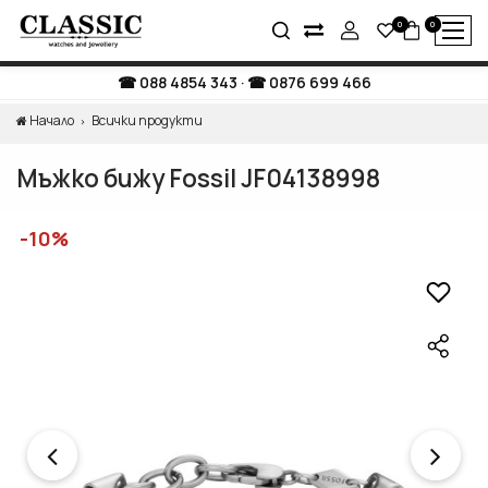
0
0
088 4854 343
·
0876 699 466
Начало
Всички продукти
Мъжко бижу Fossil JF04138998
-10%