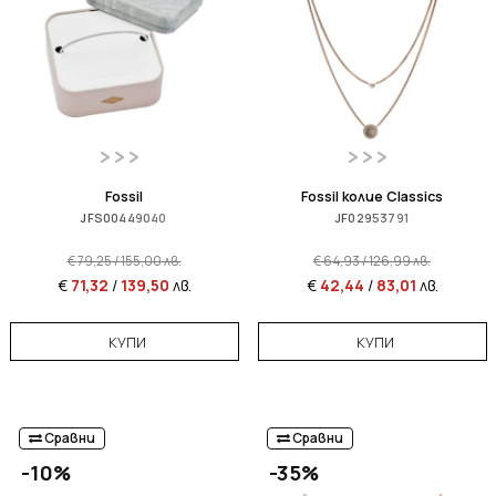
Fossil
Fossil колие Classics
JFS00449040
JF02953791
€
79,25
/
155,00
лв.
€
64,93
/
126,99
лв.
€
71,32
/
139,50
лв.
€
42,44
/
83,01
лв.
КУПИ
КУПИ
Сравни
Сравни
-10%
-35%