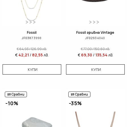
Fossil
Fossil гривна Vintage
JF03873998
JF02934040
€
64,93
/
126,99
лв.
€
77,00
/
150,60
лв.
€
42,21
/
82,55
лв.
€
69,30
/
135,54
лв.
КУПИ
КУПИ
Сравни
Сравни
-10%
-35%