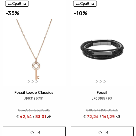
Сравни
Сравни
-35%
-10%
Fossil колие Classics
Fossil
JF03195791
JF03185793
€
64,93
/
126,99
лв.
€
80,27
/
156,99
лв.
€
42,44
/
83,01
лв.
€
72,24
/
141,29
лв.
КУПИ
КУПИ