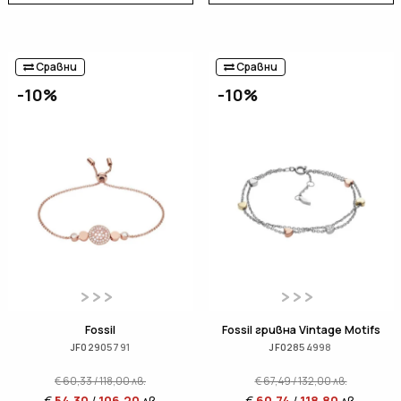
Сравни
Сравни
-10%
-10%
Fossil
Fossil гривна Vintage Motifs
JF02905791
JF02854998
€
60,33
/
118,00
лв.
€
67,49
/
132,00
лв.
€
54,30
/
106,20
лв.
€
60,74
/
118,80
лв.