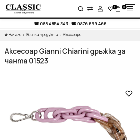
0
0
088 4854 343
·
0876 699 466
Начало
Всички продукти
Аксесоари
Аксесоар Gianni Chiarini дръжка за
чанта 01523