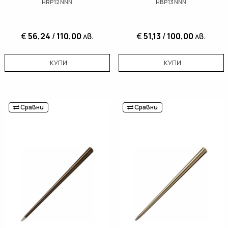
HRP12NNN
HBP13NNN
€
56,24
/
110,00
лв.
€
51,13
/
100,00
лв.
КУПИ
КУПИ
Сравни
Сравни