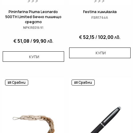
Pininfarina Piuma Leonardo
Festina химикалка
500TH Limited вечно пишещо
FSR1764A
средсто
NPKRE01691
€
52,15
/
102,00
лв.
€
51,08
/
99,90
лв.
КУПИ
КУПИ
Сравни
Сравни