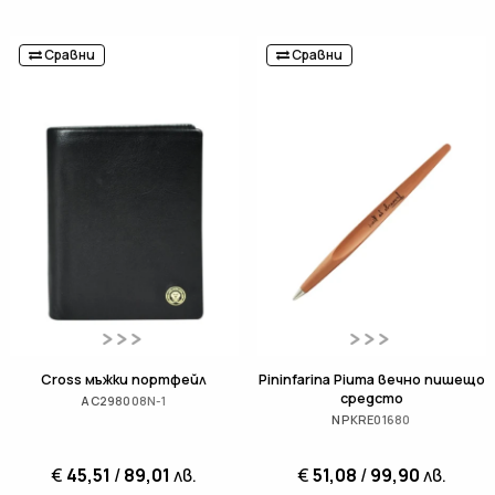
Сравни
Сравни
Cross мъжки портфейл
Pininfarina Piuma вечно пишещо
средсто
AC298008N-1
NPKRE01680
€
45,51
/
89,01
лв.
€
51,08
/
99,90
лв.