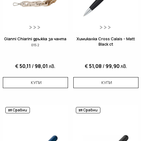
Gianni Chiarini дръжка за чанта
Химикалка Cross Calais - Matt
Black ct
0152
€
50,11
/
98,01
лв.
€
51,08
/
99,90
лв.
КУПИ
КУПИ
Сравни
Сравни