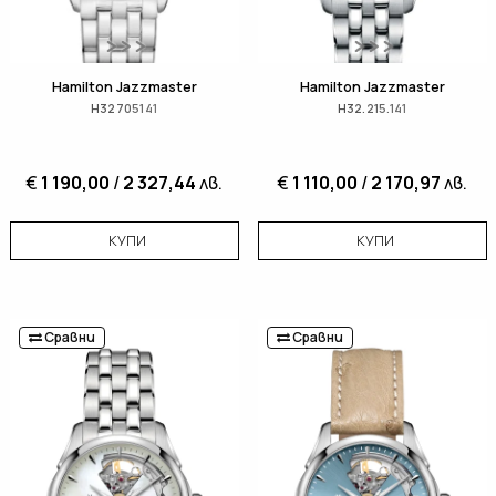
Hamilton Jazzmaster
Hamilton Jazzmaster
H32705141
H32.215.141
€
1 190,00
/
2 327,44
лв.
€
1 110,00
/
2 170,97
лв.
КУПИ
КУПИ
Сравни
Сравни