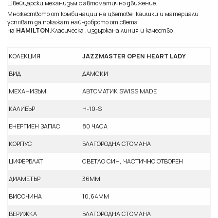
Швейцарски механизъм с автоматично движение.
Множеството от комбинации на цветове, каишки и материали
успяват да покажат най-доброто от света
на
HAMILTON
.Класическа ,издържана линия и качество .
КОЛЕКЦИЯ
JAZZMASTER OPEN HEART LADY
ВИД
ДАМСКИ
МЕХАНИЗЪМ
АВТОМАТИК SWISS MADE
КАЛИБЪР
H-10-S
ЕНЕРГИЕН ЗАПАС
80 ЧАСА
КОРПУС
БЛАГОРОДНА СТОМАНА
ЦИФЕРБЛАТ
СВЕТЛО СИН, ЧАСТИЧНО ОТВОРЕН
ДИАМЕТЪР
36ММ
ВИСОЧИНА
10,64ММ
ВЕРИЖКА
БЛАГОРОДНА СТОМАНА