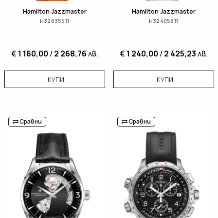
Hamilton Jazzmaster
Hamilton Jazzmaster
H32635511
H32405811
€
1 160,00
/
2 268,76
лв.
€
1 240,00
/
2 425,23
лв.
КУПИ
КУПИ
Сравни
Сравни