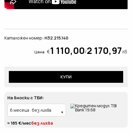
Каталожен номер
: H32.215.140
1 110,00
2 170,97
€
/
лв.
Цена
КУПИ
На вноски с ТБИ:
≈ 185 €/мес
без лихва