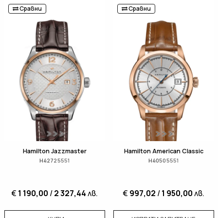
Сравни
Сравни
Hamilton Jazzmaster
Hamilton American Classic
H42725551
H40505551
€
1 190,00
/
2 327,44
лв.
€
997,02
/
1 950,00
лв.