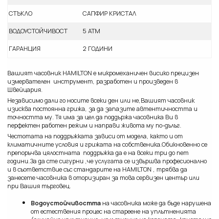
СТЪКЛО
САПФИР КРИСТАЛ
ВОДОУСТОЙЧИВОСТ
5 АТМ
ГАРАНЦИЯ
2 ГОДИНИ
Вашият часовник HAMILTON e микромеханичен висико прецизен
измервателен инструмент, разработен и произведен в
Швейцария.
Независимо дали го носите всеки ден или не,Вашият часовник
изисква постоянна грижа, за да запазите автентичността и
точността му. Тя има за цел да поддържа часовника Ви в
перфектен работен режим и направи живота му по-дълъг.
Честотата на поддръжката зависи от модела, както и от
климатичните условия и грижата на собственика.Обикновенно се
препоръчва цялостната поддръжка да е на всеки три до пет
години.За да сте сигурни ,че услугата се извършва професионално
и в съответствие със стандарите на HAMILTON , трябва да
занесете часовника в оторизиран за това сервизен център или
при Вашия търговец.
Водоустойчивостта
на часовника може да бъде нарушена
от естествения процес на стареене на уплътненията