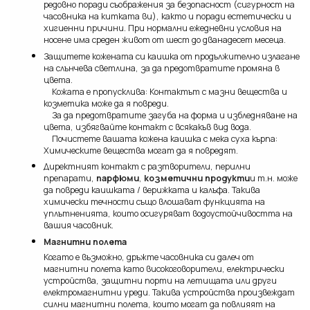
редовно поради съображения за безопасност (сигурност на
часовника на китката ви), както и поради естетически и
хигиенни причини. При нормални ежедневни условия на
носене има среден живот от шест до дванадесет месеца.
Защитете кожената си каишка от продължително излагане
на слънчева светлина, за да предотвратите промяна в
цвета.
Кожата е пропусклива: Контактът с мазни вещества и
козметика може да я повреди.
За да предотвратите загуба на форма и избледняване на
цвета, избягвайте контакт с всякакъв вид вода.
Почистете вашата кожена каишка с мека суха кърпа:
Химическите вещества могат да я повредят.
Директният контакт с разтворители, перилни
препарати,
парфюми
,
козметични продукти
и т.н. може
да повреди каишката / верижката и калъфа. Такива
химически течности също влошават функцията на
уплътненията, които осигуряват водоустойчивостта на
вашия часовник.
Магнитни полета
Когато е възможно, дръжте часовника си далеч от
магнитни полета като високоговорители, електрически
устройства, защитни порти на летищата или други
електромагнитни уреди. Такива устройства произвеждат
силни магнитни полета, които могат да повлияят на