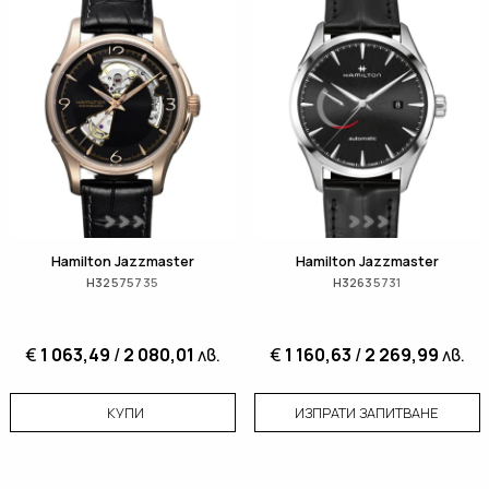
Hamilton Jazzmaster
Hamilton Jazzmaster
H32575735
H32635731
€
1 063,49
/
2 080,01
лв.
€
1 160,63
/
2 269,99
лв.
КУПИ
ИЗПРАТИ ЗАПИТВАНЕ