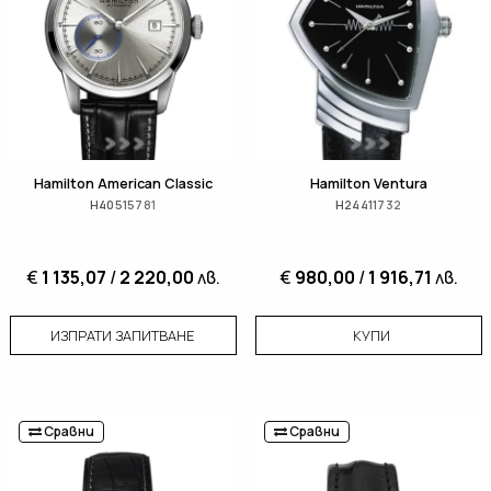
Hamilton American Classic
Hamilton Ventura
H40515781
H24411732
€
1 135,07
/
2 220,00
лв.
€
980,00
/
1 916,71
лв.
ИЗПРАТИ ЗАПИТВАНЕ
КУПИ
Сравни
Сравни