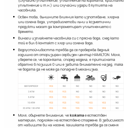
(случайно уплътнение, уплътнение на короната, кристално
уплътнение и т.н.) или случайни удари в кутията на
часовника.
Освен това, външните влияния като изпотяване, хлорна
или солена вода, ултравиолетови лъчи и козметични
продукти могат да компрометират уплътнението с
времето.
Винаги изплакнете часовника си с прясна вода, след като
той е бил в контакт с хлор или солена вода.
Водоустойчивостта трябва да се проверява веднъж
годишно от оторизиран сервизен център HAMILTON. Моля,
уверете се, че коронката, според модела, е притисната
обратно в позиция 0 или е завита внимателно назад, така
че водата да не може да попадне в механизма.
Моля, обърнете внимание, че
кожата
е естествен
материал, подложен на естествено стареене. В зависимост
от навиците ви на носене, каишката трябва да се сменя