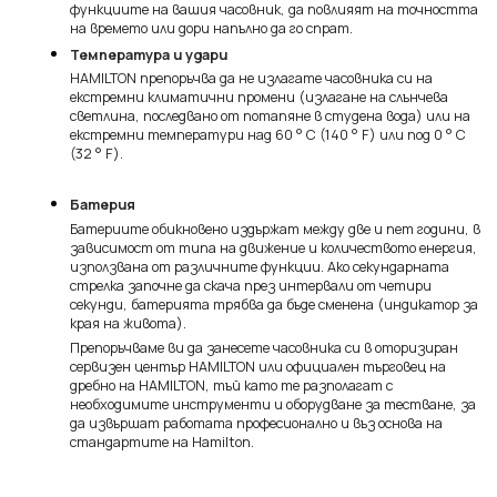
функциите на вашия часовник, да повлияят на точността
на времето или дори напълно да го спрат.
Температура и удари
HAMILTON препоръчва да не излагате часовника си на
екстремни климатични промени (излагане на слънчева
светлина, последвано от потапяне в студена вода) или на
екстремни температури над 60 ° C (140 ° F) или под 0 ° C
(32 ° F).
Батерия
Батериите обикновено издържат между две и пет години, в
зависимост от типа на движение и количеството енергия,
използвана от различните функции. Ако секундарната
стрелка започне да скача през интервали от четири
секунди, батерията трябва да бъде сменена (индикатор за
края на живота).
Препоръчваме ви да занесете часовника си в оторизиран
сервизен център HAMILTON или официален търговец на
дребно на HAMILTON, тъй като те разполагат с
необходимите инструменти и оборудване за тестване, за
да извършат работата професионално и въз основа на
стандартите на Hamilton.