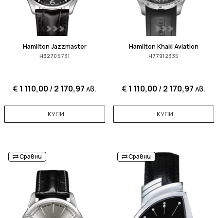
Hamilton Jazzmaster
Hamilton Khaki Aviation
H32705731
H77912335
€
1 110,00
/
2 170,97
лв.
€
1 110,00
/
2 170,97
лв.
КУПИ
КУПИ
Сравни
Сравни