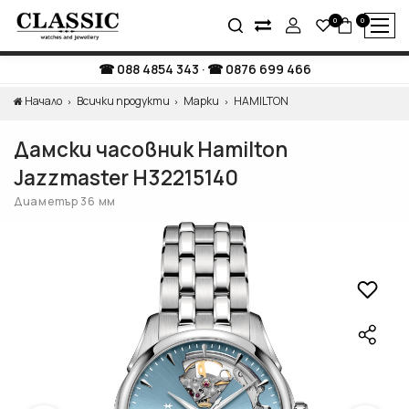
0
0
088 4854 343
·
0876 699 466
Начало
Всички продукти
Марки
HAMILTON
Дамски часовник Hamilton
Jazzmaster H32215140
Диаметър 36 мм