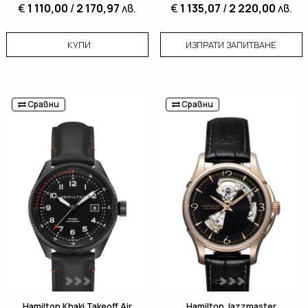
€
1 110,00
/
2 170,97
лв.
€
1 135,07
/
2 220,00
лв.
КУПИ
ИЗПРАТИ ЗАПИТВАНЕ
Сравни
Сравни
Hamilton Khaki Takeoff Air
Hamilton Jazzmaster