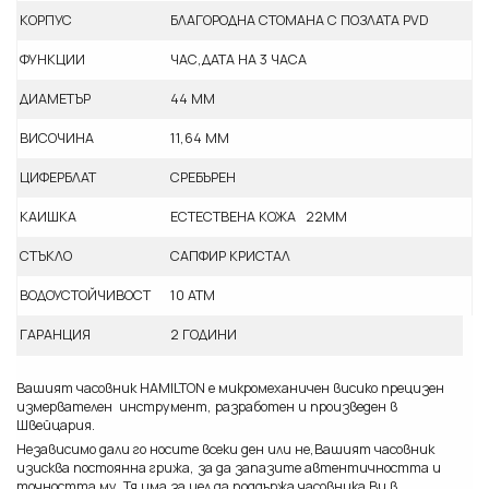
КОРПУС
БЛАГОРОДНА СТОМАНА С ПОЗЛАТА PVD
ФУНКЦИИ
ЧАС,ДАТА НА 3 ЧАСА
ДИАМЕТЪР
44 ММ
ВИСОЧИНА
11,64 ММ
ЦИФЕРБЛАТ
СРЕБЪРЕН
КАИШКА
ЕСТЕСТВЕНА КОЖА 22ММ
СТЪКЛО
САПФИР КРИСТАЛ
ВОДОУСТОЙЧИВОСТ
10 АТМ
ГАРАНЦИЯ
2 ГОДИНИ
Вашият часовник HAMILTON e микромеханичен висико прецизен
измервателен инструмент, разработен и произведен в
Швейцария.
Независимо дали го носите всеки ден или не,Вашият часовник
изисква постоянна грижа, за да запазите автентичността и
точността му. Тя има за цел да поддържа часовника Ви в