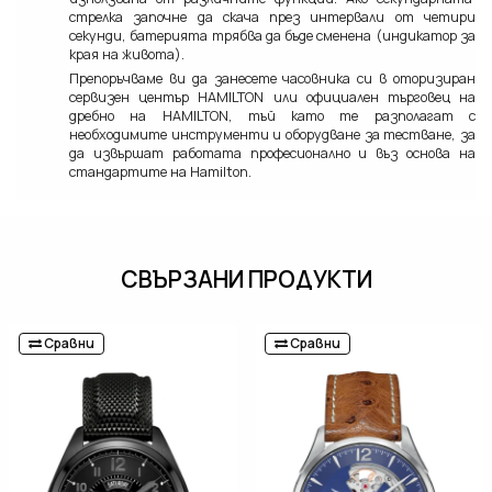
стрелка започне да скача през интервали от четири
секунди, батерията трябва да бъде сменена (индикатор за
края на живота).
Препоръчваме ви да занесете часовника си в оторизиран
сервизен център HAMILTON или официален търговец на
дребно на HAMILTON, тъй като те разполагат с
необходимите инструменти и оборудване за тестване, за
да извършат работата професионално и въз основа на
стандартите на Hamilton.
СВЪРЗАНИ ПРОДУКТИ
Сравни
Сравни