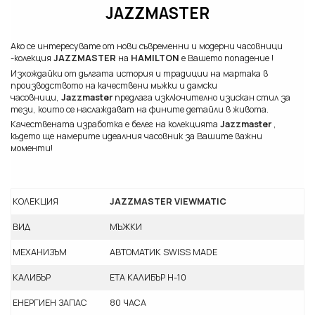
JAZZMASTER
Ако се интересувате от нови съвременни и модерни часовници
-колекция
JAZZMASTER
на
HAMILTON
е Вашето попадение !
Изхождайки от дългата история и традиции на мартака в
производството на качествени мъжки и дамски
часовници,
Jazzmaster
предлага изключително изискан стил за
тези, които се наслаждават на фините детайли в живота.
Качествената изработка е белег на колекцията
Jazzmaster
,
където ще намерите идеалния часовник за Вашите важни
моменти!
КОЛЕКЦИЯ
JAZZMASTER VIEWMATIC
ВИД
МЪЖКИ
МЕХАНИЗЪМ
АВТОМАТИК SWISS MADE
КАЛИБЪР
ЕТА КАЛИБЪР H-10
ЕНЕРГИЕН ЗАПАС
80 ЧАСА