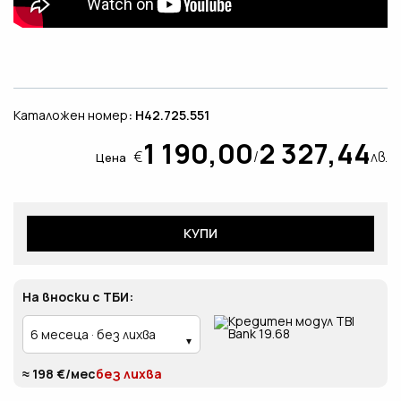
Каталожен номер
: H42.725.551
1 190,00
2 327,44
€
/
лв.
Цена
КУПИ
На вноски с ТБИ:
≈ 198 €/мес
без лихва