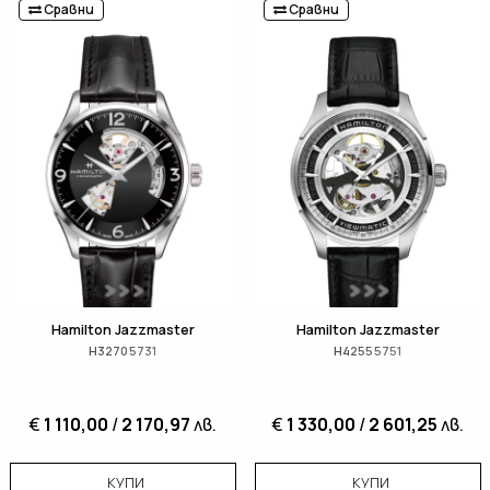
Сравни
Сравни
Hamilton Jazzmaster
Hamilton Jazzmaster
H32705731
H42555751
€
1 110,00
/
2 170,97
лв.
€
1 330,00
/
2 601,25
лв.
КУПИ
КУПИ