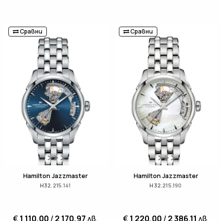
Сравни
Сравни
Hamilton Jazzmaster
Hamilton Jazzmaster
H32.215.141
H32.215.190
€
1 110,00
/
2 170,97
лв.
€
1 220,00
/
2 386,11
лв.