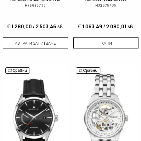
H76695733
H32575735
€
1 280,00
/
2 503,46
лв.
€
1 063,49
/
2 080,01
лв.
ИЗПРАТИ ЗАПИТВАНЕ
КУПИ
Сравни
Сравни