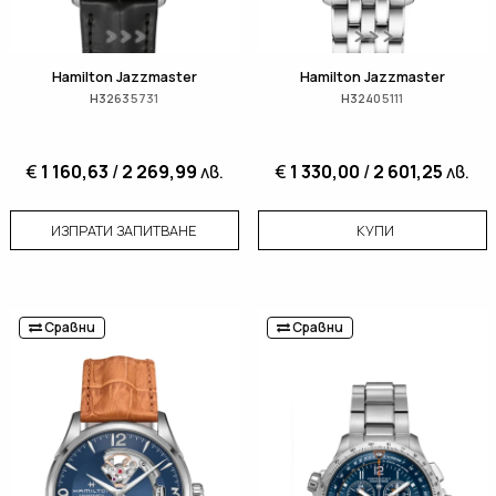
Hamilton Jazzmaster
Hamilton Jazzmaster
H32635731
H32405111
€
1 160,63
/
2 269,99
лв.
€
1 330,00
/
2 601,25
лв.
ИЗПРАТИ ЗАПИТВАНЕ
КУПИ
Сравни
Сравни