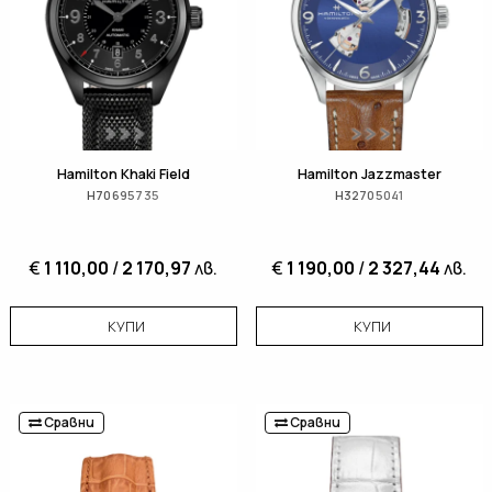
Hamilton Khaki Field
Hamilton Jazzmaster
H70695735
H32705041
€
1 110,00
/
2 170,97
лв.
€
1 190,00
/
2 327,44
лв.
КУПИ
КУПИ
Сравни
Сравни