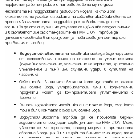
перфектен работен режим и направи живота му по-дълъг.
Честотата на поддръжката зависи от модела, както и от
климатичните условия и грижата на собственика.Обикновенно се
препоръчва цялостната поддръжка да е на всеки три до пет
години.За да сте сигурни ,че услугата се извършва професионално
и в съответствие със стандарите на HAMILTON , трябва да
занесете часовника в оторизиран за това сервизен център или
при Вашия търговец.
Водоустойчивостта
на часовника може да бъде нарушена
от естествения процес на стареене на уплътненията
(случайно уплътнение, уплътнение на короната, кристално
уплътнение и т.н.) или случайни удари в кутията на
часовника.
Освен това, външните влияния като изпотяване, хлорна
или солена вода, ултравиолетови лъчи и козметични
продукти могат да компрометират уплътнението с
времето.
Винаги изплакнете часовника си с прясна вода, след като
той е бил в контакт с хлор или солена вода.
Водоустойчивостта трябва да се проверява веднъж
годишно от оторизиран сервизен център HAMILTON. Моля,
уверете се, че коронката, според модела, е притисната
обратно в позиция 0 или е завита внимателно назад, така