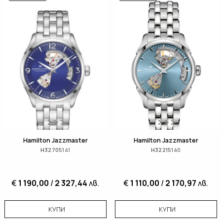
Hamilton Jazzmaster
Hamilton Jazzmaster
H32705141
H32215140
€
1 190,00
/
2 327,44
лв.
€
1 110,00
/
2 170,97
лв.
КУПИ
КУПИ