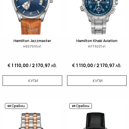
Hamilton Jazzmaster
Hamilton Khaki Aviation
H32705541
H77922141
€
1 110,00
/
2 170,97
лв.
€
1 110,00
/
2 170,97
лв.
КУПИ
КУПИ
Сравни
Сравни