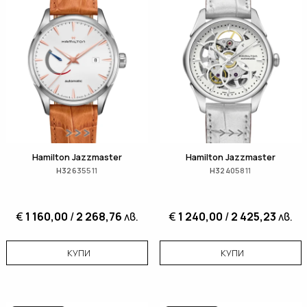
Hamilton Jazzmaster
Hamilton Jazzmaster
H32635511
H32405811
€
1 160,00
/
2 268,76
лв.
€
1 240,00
/
2 425,23
лв.
КУПИ
КУПИ