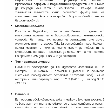
препарати,
парфюми
,
козметични продукти
и т.н. може
да повреди каишката / верижката и калъфа. Такива
химически течности също влошават функцията на
уплътненията, които осигуряват водоустойчивостта на
вашия часовник.
Магнитни полета
Когато е възможно, дръжте часовника си далеч от
магнитни полета като високоговорители, електрически
устройства, защитни порти на летищата или други
електромагнитни уреди. Такива устройства произвеждат
силни магнитни полета, които могат да повлияят на
функциите на вашия часовник, да повлияят на точността
на времето или дори напълно да го спрат.
Температура и удари
HAMILTON препоръчва да не излагате часовника си на
екстремни климатични промени (излагане на слънчева
светлина, последвано от потапяне в студена вода) или на
екстремни температури над 60 ° C (140 ° F) или под 0 ° C
(32 ° F).
Батерия
Батериите обикновено издържат между две и пет години, в
зависимост от типа на движение и количеството енергия,
използвана от различните функции. Ако секундарната