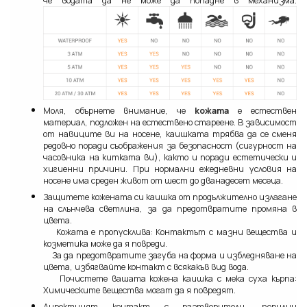
че водата да не може да попадне в механизма.
Моля, обърнете внимание, че
кожата
е естествен
материал, подложен на естествено стареене. В зависимост
от навиците ви на носене, каишката трябва да се сменя
редовно поради съображения за безопасност (сигурност на
часовника на китката ви), както и поради естетически и
хигиенни причини. При нормални ежедневни условия на
носене има среден живот от шест до дванадесет месеца.
Защитете кожената си каишка от продължително излагане
на слънчева светлина, за да предотвратите промяна в
цвета.
Кожата е пропусклива: Контактът с мазни вещества и
козметика може да я повреди.
За да предотвратите загуба на форма и избледняване на
цвета, избягвайте контакт с всякакъв вид вода.
Почистете вашата кожена каишка с мека суха кърпа:
Химическите вещества могат да я повредят.
Директният контакт с разтворители, перилни