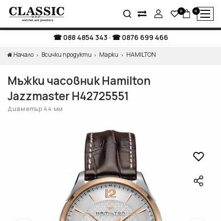
0
0
088 4854 343
·
0876 699 466
Начало
Всички продукти
Марки
HAMILTON
Мъжки часовник Hamilton
Jazzmaster H42725551
Диаметър 44 мм