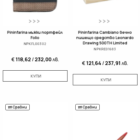
Pininfarina мъжки портфейл
Pininfarina Cambiano вечно
Folio
пишещо средство Leonardo
Drawing 500TH Limited
NPKFL00302
NPKRE01683
€
118,62
/
232,00
лв.
€
121,64
/
237,91
лв.
КУПИ
КУПИ
Сравни
Сравни