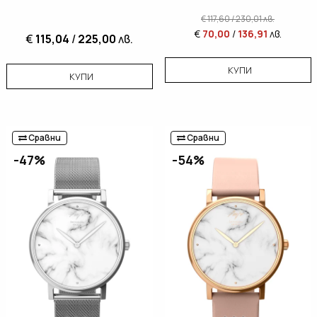
€
117,60
/
230,01
лв.
€
70,00
/
136,91
лв.
€
115,04
/
225,00
лв.
КУПИ
КУПИ
Сравни
Сравни
-47%
-54%