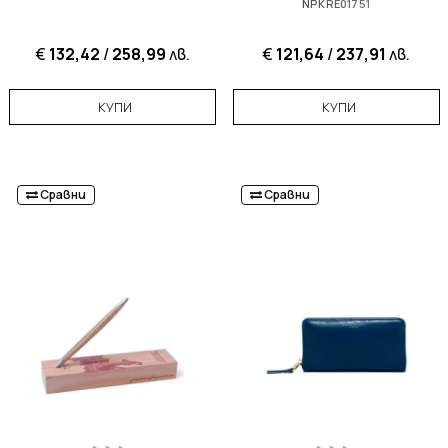
NPKRE01751
€
132,42
/
258,99
лв.
€
121,64
/
237,91
лв.
КУПИ
КУПИ
Сравни
Сравни