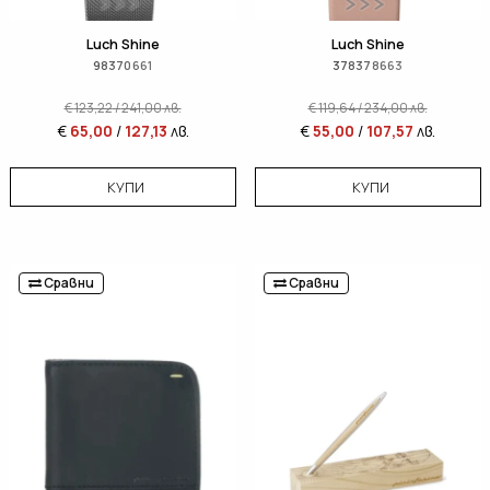
Luch Shine
Luch Shine
98370661
378378663
€
123,22
/
241,00
лв.
€
119,64
/
234,00
лв.
€
65,00
/
127,13
лв.
€
55,00
/
107,57
лв.
КУПИ
КУПИ
Сравни
Сравни