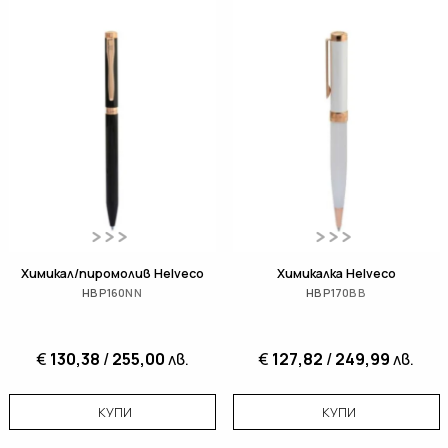
Химикал/пиромолив Helveco
Химикалка Helveco
HBP160NN
HBP170BB
€
130,38
/
255,00
лв.
€
127,82
/
249,99
лв.
КУПИ
КУПИ