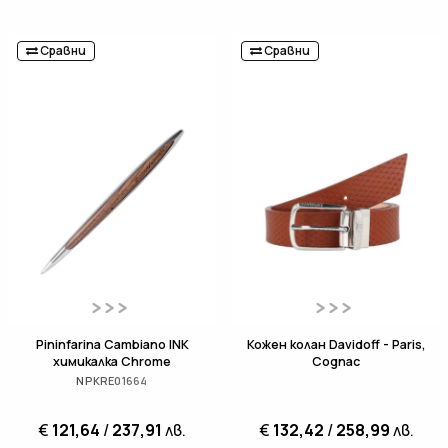
Сравни
Сравни
Pininfarina Cambiano INK
Кожен колан Davidoff - Paris,
химикалка Chrome
Cognac
NPKRE01664
€
121,64
/
237,91
лв.
€
132,42
/
258,99
лв.