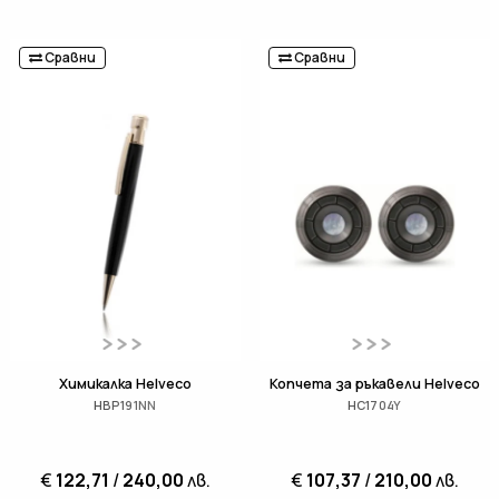
Сравни
Сравни
Химикалка Helveco
Копчета за ръкавели Helveco
HBP191NN
HC1704Y
€
122,71
/
240,00
лв.
€
107,37
/
210,00
лв.