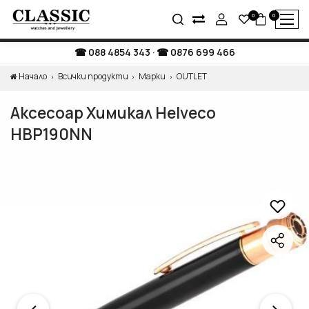
0
0
088 4854 343
·
0876 699 466
Начало
Всички продукти
Марки
OUTLET
Аксесоар Химикал Helveco
HBP190NN