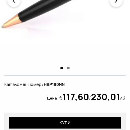
Каталожен номер
: HBP190NN
117,60
230,01
€
/
лв.
Цена
КУПИ