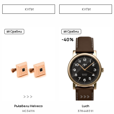
КУПИ
КУПИ
Сравни
Сравни
-40%
Ръкавели Helveco
Luch
HC3411N
378448391