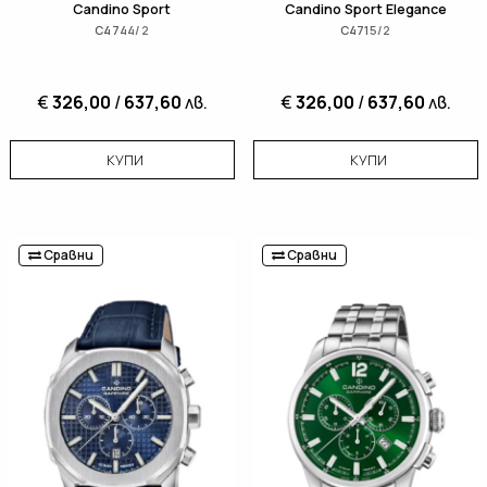
Candino Sport
Candino Sport Elegance
C4744/2
C4715/2
€
326,00
/
637,60
лв.
€
326,00
/
637,60
лв.
КУПИ
КУПИ
Сравни
Сравни