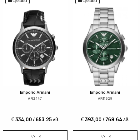
Сравни
Сравни
Emporio Armani
Emporio Armani
AR2447
AR11529
€
334,00
/
653,25
лв.
€
393,00
/
768,64
лв.
КУПИ
КУПИ