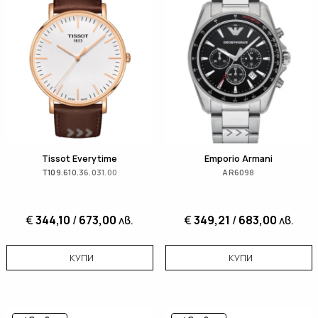
Tissot Everytime
Emporio Armani
T109.610.36.031.00
AR6098
€
344,10
/
673,00
лв.
€
349,21
/
683,00
лв.
КУПИ
КУПИ