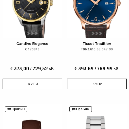
Candino Elegance
Tissot Tradition
C4708/3
T063.610.36.047.00
€
373,00
/
729,52
лв.
€
393,69
/
769,99
лв.
КУПИ
КУПИ
Сравни
Сравни