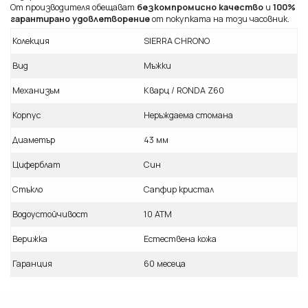
От производителя обещават
безкомпромисно качество
и
100%
гарантирано удовлетворение
от покупката на този часовник.
Колекция
SIERRA CHRONO
Вид
Мъжки
Механизъм
Кварц / RONDA Z60
Корпус
Неръждаема стомана
Диаметър
43 мм
Циферблат
Син
Стъкло
Сапфир кристал
Водоустойчивост
10 ATM
Верижка
Естествена кожа
Гаранция
60 месеца