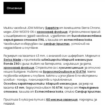
Описание
Мъжки часовник JDM Military
Sapphire
от колекцията Sierra Chrono,
модел JDM-WG019-06 с
хронограф функция
. Изключително красив
и същевременно здрав часовник, изработен от
висококачествена
неръждаема стомана 316L
и каишка от
естествена кожа
.
Часовникът е оборудван със
сапфир-кристал
, устойчив на
надраскване и счупване.
Размерът на касата е 43 mm, с аналогов син циферблат. Моделът е
Swiss Made
и притежава
швейцарски кварцов механизъм
Ronda Z60
с дълъг живот на батерията, индикация за дата,
хронограф функция
. Стрелките са с
луминесценция
за отлично
нощно виждане. Нивото на
водоустойчивост е 10 ATM
, което
позволява мокрене и плуване, както и използване в по-екстремни
условия - походи, планинарство и приключения.
Основни характеристики:
кварцов механизъм
, размер на
касата
43 mm
, водоустойчивост
10 ATM
, корпус от
Неръждаема
стомана
, каишка от
Естествена кожа
, стъкло
Сапфир кристал
.
Пристига в луксозна кутия с
60 месеца гаранция
, подходящ за
подарък.