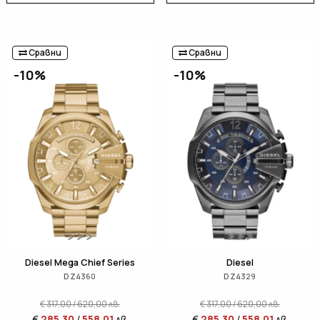
Сравни
Сравни
-10%
-10%
Diesel Mega Chief Series
Diesel
DZ4360
DZ4329
€
317,00
/
620,00
лв.
€
317,00
/
620,00
лв.
€
285,30
/
558,01
лв.
€
285,30
/
558,01
лв.