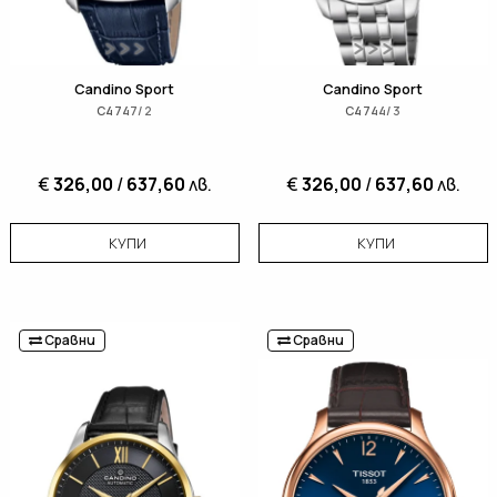
Candino Sport
Candino Sport
C4747/2
C4744/3
€
326,00
/
637,60
лв.
€
326,00
/
637,60
лв.
КУПИ
КУПИ
Сравни
Сравни