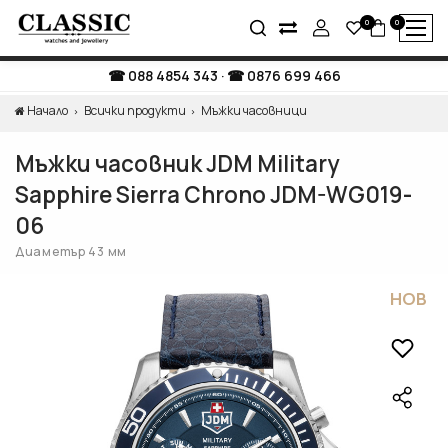
0
0
088 4854 343
·
0876 699 466
Начало
Всички продукти
Мъжки часовници
Мъжки часовник JDM Military
Sapphire Sierra Chrono JDM-WG019-
06
Диаметър 43 мм
НОВ