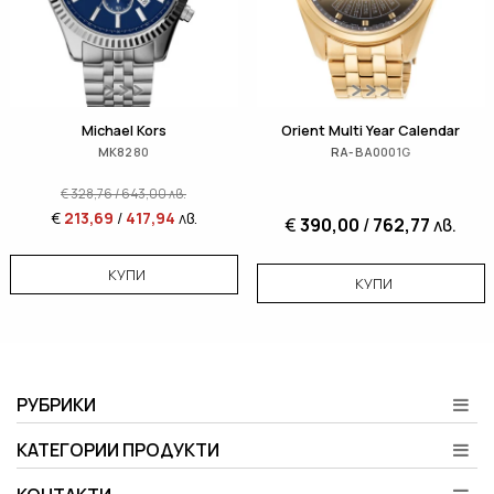
Michael Kors
Orient Multi Year Calendar
MK8280
RA-BA0001G
€
328,76
/
643,00
лв.
€
213,69
/
417,94
лв.
€
390,00
/
762,77
лв.
КУПИ
КУПИ
РУБРИКИ
КАТЕГОРИИ ПРОДУКТИ