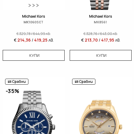
Michael Kors
Michael Kors
MK1060SET
MK8561
€
329,78
/
644,99
лв.
€
328,76
/
643,00
лв.
€
214,36
/
419,25
лв.
€
213,70
/
417,95
лв.
КУПИ
КУПИ
Сравни
Сравни
-35%