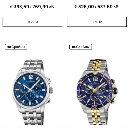
€
393,69
/
769,99
лв.
€
326,00
/
637,60
лв.
КУПИ
КУПИ
Сравни
Сравни