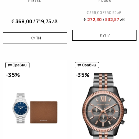
1-1846D
1-1730B
€
389,00
/
760,82
лв.
€
272,30
/
532,57
лв.
€
368,00
/
719,75
лв.
КУПИ
КУПИ
Сравни
Сравни
-35%
-35%