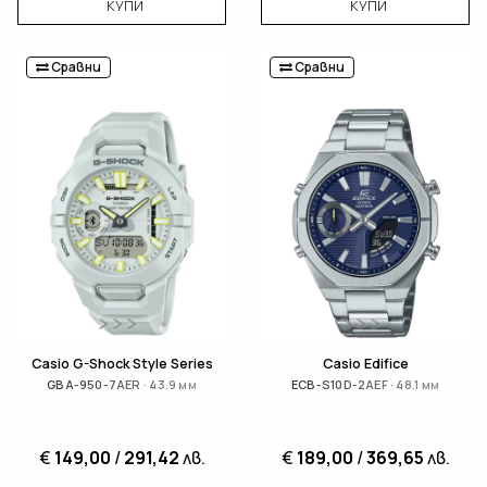
КУПИ
КУПИ
Сравни
Сравни
Casio G-Shock Style Series
Casio Edifice
GBA-950-7AER · 43.9 мм
ECB-S10D-2AEF · 48.1 мм
€
149,00
/
291,42
лв.
€
189,00
/
369,65
лв.