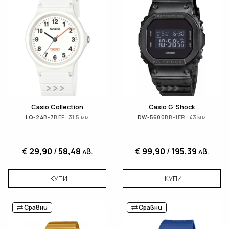
Casio Collection
Casio G-Shock
LQ-24B-7BEF · 31.5 мм
DW-5600BB-1ER · 43 мм
€
29,90
/
58,48
лв.
€
99,90
/
195,39
лв.
КУПИ
КУПИ
Сравни
Сравни