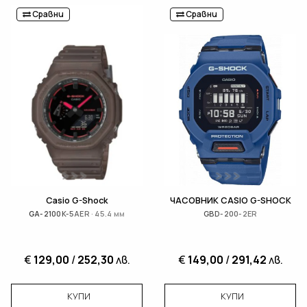
Сравни
Сравни
Casio G-Shock
ЧАСОВНИК CASIO G-SHOCK
GA-2100K-5AER · 45.4 мм
GBD-200-2ER
€
129,00
/
252,30
лв.
€
149,00
/
291,42
лв.
КУПИ
КУПИ