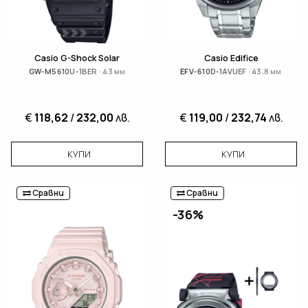
Casio G-Shock Solar
Casio Edifice
GW-M5610U-1BER · 43 мм
EFV-610D-1AVUEF · 43.8 мм
€
118,62
/
232,00
лв.
€
119,00
/
232,74
лв.
КУПИ
КУПИ
Сравни
Сравни
-36%