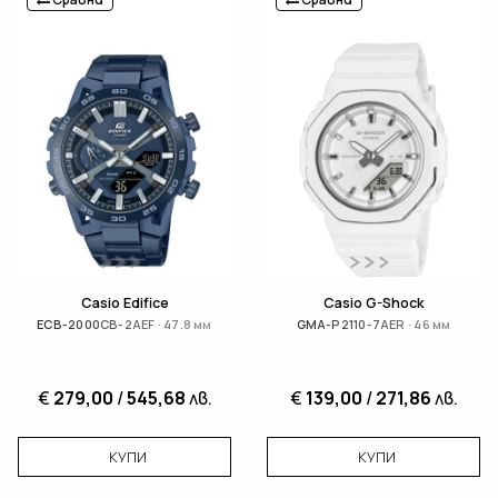
Casio Edifice
Casio G-Shock
ECB-2000CB-2AEF · 47.8 мм
GMA-P2110-7AER · 46 мм
€
279,00
/
545,68
лв.
€
139,00
/
271,86
лв.
КУПИ
КУПИ