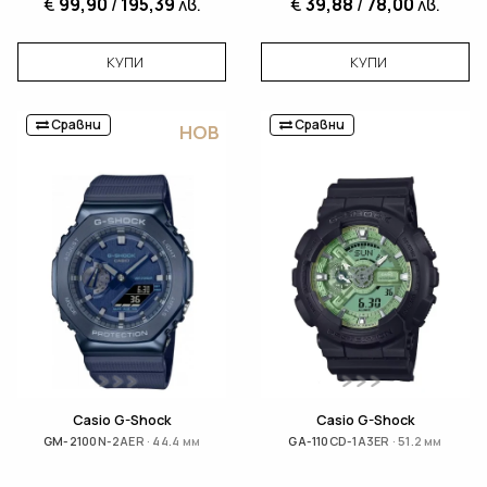
€
99,90
/
195,39
лв.
€
39,88
/
78,00
лв.
КУПИ
КУПИ
Сравни
Сравни
НОВ
Casio G-Shock
Casio G-Shock
GM-2100N-2AER · 44.4 мм
GA-110CD-1A3ER · 51.2 мм