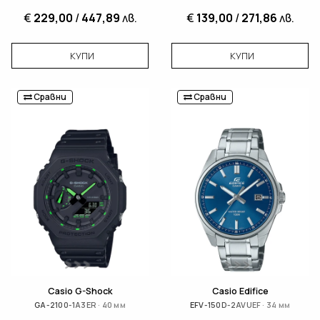
€
229,00
/
447,89
лв.
€
139,00
/
271,86
лв.
КУПИ
КУПИ
Сравни
Сравни
Casio G-Shock
Casio Edifice
GA-2100-1A3ER · 40 мм
EFV-150D-2AVUEF · 34 мм