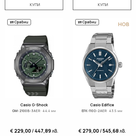
КУПИ
КУПИ
Сравни
Сравни
НОВ
Casio G-Shock
Casio Edifice
GM-2100B-3AER · 44.4 мм
EFK-110D-2AER · 43.5 мм
€
229,00
/
447,89
лв.
€
279,00
/
545,68
лв.