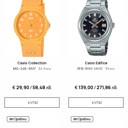
Casio Collection
Casio Edifice
MQ-24B-9BEF · 34.9 мм
EFB-109D-1AVEF · 39 мм
€
29,90
/
58,48
лв.
€
139,00
/
271,86
лв.
КУПИ
КУПИ
Сравни
Сравни