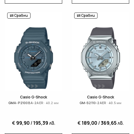
Сравни
Сравни
Casio G-Shock
Casio G-Shock
GMA-P2100BA-2AER · 40.2 мм
GM-S2110-2AER · 40.5 мм
€
99,90
/
195,39
лв.
€
189,00
/
369,65
лв.