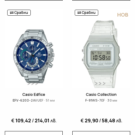
Сравни
Сравни
НОВ
Casio Edfice
Casio Collection
EFV-620D-2AVUEF · 51 мм
F-91WS-7EF · 30 мм
€
109,42
/
214,01
лв.
€
29,90
/
58,48
лв.