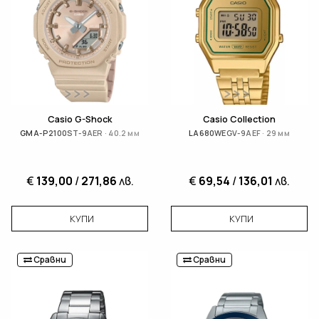
Casio G-Shock
Casio Collection
GMA-P2100ST-9AER · 40.2 мм
LA680WEGV-9AEF · 29 мм
€
139,00
/
271,86
лв.
€
69,54
/
136,01
лв.
КУПИ
КУПИ
Сравни
Сравни