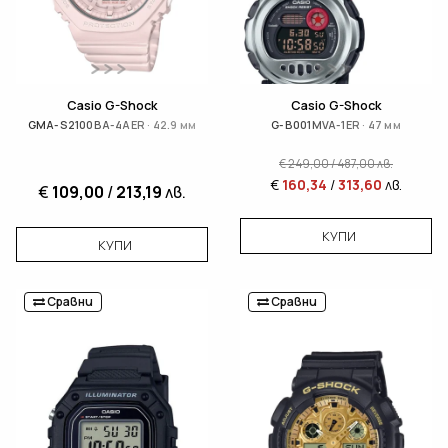
Casio G-Shock
Casio G-Shock
GMA-S2100BA-4AER · 42.9 мм
G-B001MVA-1ER · 47 мм
€
249,00
/
487,00
лв.
€
160,34
/
313,60
лв.
€
109,00
/
213,19
лв.
КУПИ
КУПИ
Сравни
Сравни