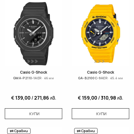
Casio G-Shock
Casio G-Shock
GMA-P2110-1AER · 46 мм
GA-B2100C-9AER · 45.4 мм
€
139,00
/
271,86
лв.
€
159,00
/
310,98
лв.
КУПИ
КУПИ
Сравни
Сравни