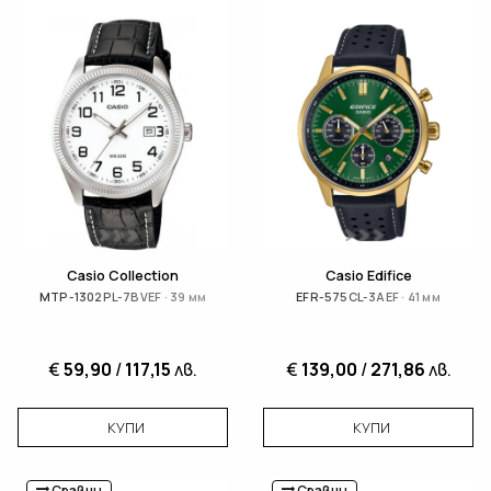
Casio Collection
Casio Edifice
MTP-1302PL-7BVEF · 39 мм
EFR-575CL-3AEF · 41 мм
€
59,90
/
117,15
лв.
€
139,00
/
271,86
лв.
КУПИ
КУПИ
Сравни
Сравни