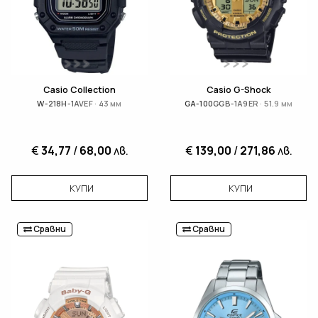
Casio Collection
Casio G-Shock
W-218H-1AVEF · 43 мм
GA-100GGB-1A9ER · 51.9 мм
€
34,77
/
68,00
лв.
€
139,00
/
271,86
лв.
КУПИ
КУПИ
Сравни
Сравни