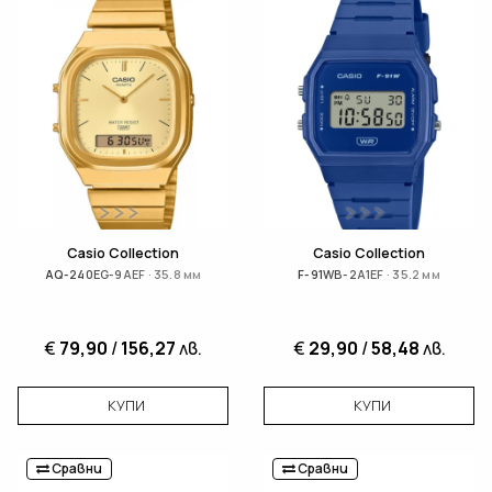
Casio Collection
Casio Collection
AQ-240EG-9AEF · 35.8 мм
F-91WB-2A1EF · 35.2 мм
€
79,90
/
156,27
лв.
€
29,90
/
58,48
лв.
КУПИ
КУПИ
Сравни
Сравни