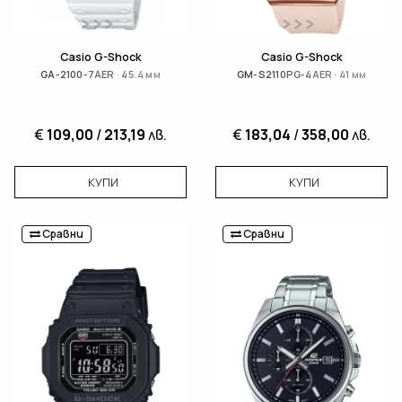
Casio G-Shock
Casio G-Shock
GA-2100-7AER · 45.4 мм
GM-S2110PG-4AER · 41 мм
€
109,00
/
213,19
лв.
€
183,04
/
358,00
лв.
КУПИ
КУПИ
Сравни
Сравни