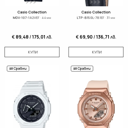
Casio Collection
Casio Collection
MDV-107-1A2VEF · 44 мм
LTP-B150L-7B1EF · 31 мм
€
89,48
/
175,01
лв.
€
69,90
/
136,71
лв.
КУПИ
КУПИ
Сравни
Сравни