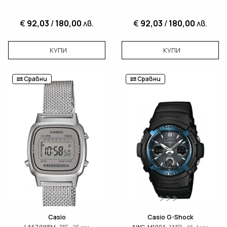
€
92,03
/
180,00
лв.
€
92,03
/
180,00
лв.
КУПИ
КУПИ
Сравни
Сравни
Casio
Casio G-Shock
LA670WEM-7EF · 25 мм
AWG-M100A-1AER · 46.4 мм