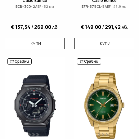
Casio Edifice
Casio Edifice
ECB-30D-2AEF · 52 мм
EFR-575CL-5AEF · 47.9 мм
€
137,54
/
269,00
лв.
€
149,00
/
291,42
лв.
КУПИ
КУПИ
Сравни
Сравни