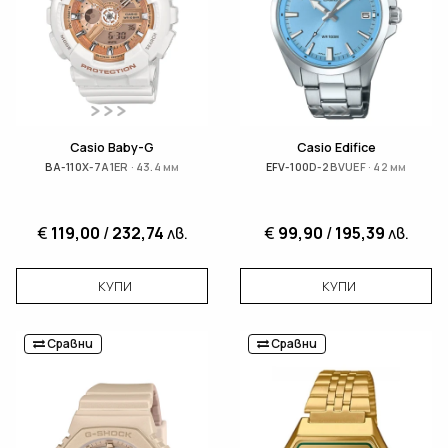
Casio Baby-G
Casio Edifice
BA-110X-7A1ER · 43.4 мм
EFV-100D-2BVUEF · 42 мм
€
119,00
/
232,74
лв.
€
99,90
/
195,39
лв.
КУПИ
КУПИ
Сравни
Сравни