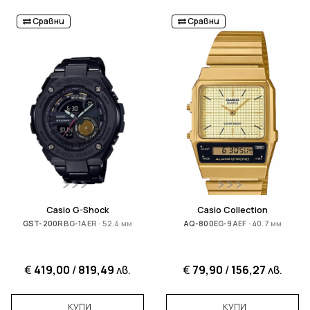
Сравни
Сравни
Casio G-Shock
Casio Collection
GST-200RBG-1AER · 52.4 мм
AQ-800EG-9AEF · 40.7 мм
€
419,00
/
819,49
лв.
€
79,90
/
156,27
лв.
КУПИ
КУПИ