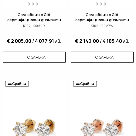
Cara обеци с GIA
Cara обеци с GIA
сертифицирани диаманти
сертифицирани диаманти
K102-10089R
K102-10027W
€
2 085,00
/
4 077,91
лв.
€
2 140,00
/
4 185,48
лв.
ПО ЗАЯВКА
ПО ЗАЯВКА
Сравни
Сравни