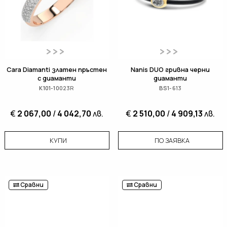
Cara Diamanti златен пръстен
Nanis DUO гривна черни
с диаманти
диаманти
K101-10023R
BS1-613
€
2 067,00
/
4 042,70
лв.
€
2 510,00
/
4 909,13
лв.
КУПИ
ПО ЗАЯВКА
Сравни
Сравни