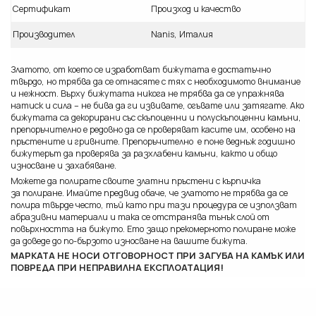
Сертификат
Произход и качество
Производител
Nanis, Италия
Златото, от което се изработват бижутата е достатъчно
твърдо, но трябва да се отнасяте с тях с необходимото внимание
и нежност. Върху бижутата никога не трябва да се упражнява
натиск и сила – не бива да ги извивате, огъвате или затягате. Ако
бижутата са декорирани със скъпоценни и полускъпоценни камъни,
препоръчително е редовно да се проверяват касите им, особено на
пръстените и гривните. Препоръчително е поне веднъж годишно
бижутерът да проверява за разхлабени камъни, както и общо
износване и захабяване.
Можете да полирате своите златни пръстени с кърпичка
за полиране. Имайте предвид обаче, че златото не трябва да се
полира твърде често, тъй като при тази процедура се използват
абразивни материали и така се отстранява тънък слой от
повърхността на бижуто. Ето защо прекомерното полиране може
да доведе до по-бързото износване на вашите бижута.
МАРКАТА НЕ НОСИ ОТГОВОРНОСТ ПРИ ЗАГУБА НА КАМЪК ИЛИ
ПОВРЕДА ПРИ НЕПРАВИЛНА ЕКСПЛОАТАЦИЯ!