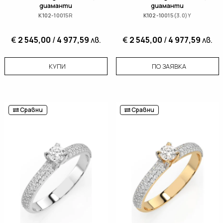
диаманти
диаманти
K102-10015R
K102-10015(3.0)Y
€
2 545,00
/
4 977,59
лв.
€
2 545,00
/
4 977,59
лв.
КУПИ
ПО ЗАЯВКА
Сравни
Сравни