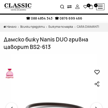
0
0
088 4854 343
·
0876 699 466
Начало
Всички продукти
Бижута по марка
CARA DIAMANTI
Дамско бижу Nanis DUO гривна
цаворит BS2-613