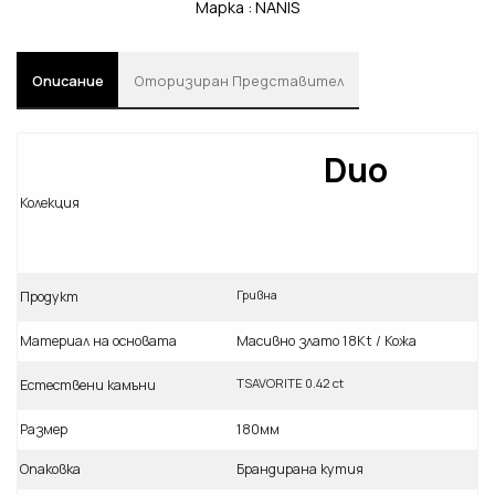
Марка :
NANIS
Описание
Oторизиран Представител
Duo
Колекция
Гривна
Продукт
Материал на основата
Масивно злато 18Кt / Кожа
TSAVORITE 0.42 ct
Естествени камъни
Размер
180мм
Опаковка
Брандирана кутия