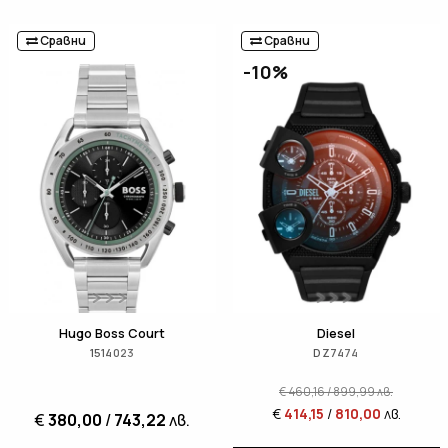
Сравни
Сравни
-10%
Hugo Boss Court
Diesel
1514023
DZ7474
€
460,16
/
899,99
лв.
€
414,15
/
810,00
лв.
€
380,00
/
743,22
лв.