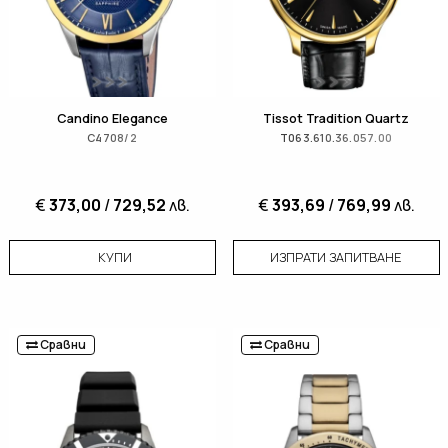
Candino Elegance
Tissot Tradition Quartz
C4708/2
T063.610.36.057.00
€
373,00
/
729,52
лв.
€
393,69
/
769,99
лв.
КУПИ
ИЗПРАТИ ЗАПИТВАНЕ
Сравни
Сравни