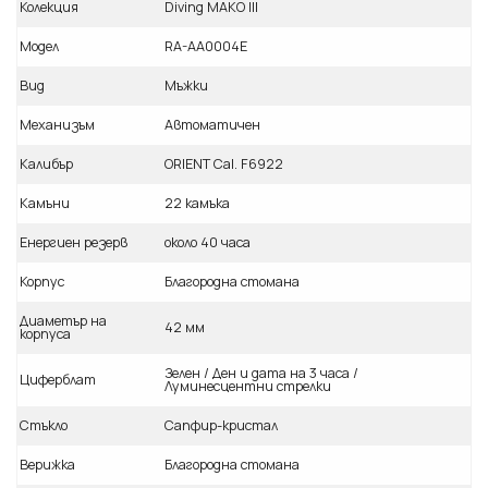
Колекция
Diving MAKO III
Модел
RA-AA0004E
Вид
Мъжки
Механизъм
Автоматичен
Калибър
ORIENT Cal. F6922
Камъни
22 камъка
Енергиен резерв
около 40 часа
Корпус
Благородна стомана
Диаметър на
42 мм
корпуса
Зелен / Ден и дата на 3 часа /
Циферблат
Луминесцентни стрелки
Стъкло
Сапфир-кристал
Верижка
Благородна стомана