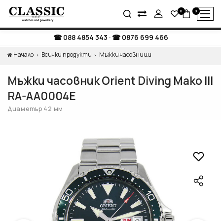
0
0
088 4854 343
·
0876 699 466
Начало
Всички продукти
Мъжки часовници
Мъжки часовник Orient Diving Mako III
RA-AA0004E
Диаметър 42 мм