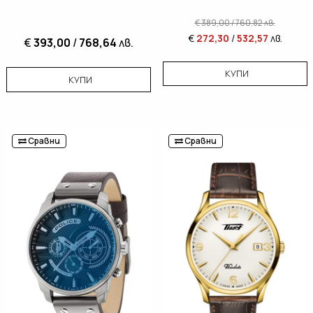
€
389,00
/
760,82
лв.
€
272,30
/
532,57
лв.
€
393,00
/
768,64
лв.
КУПИ
КУПИ
Сравни
Сравни