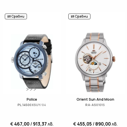
Сравни
Сравни
Police
Orient Sun And Moon
PL.14500XSUY/04
RA-AS0101S
€
467,00
/
913,37
лв.
€
455,05
/
890,00
лв.