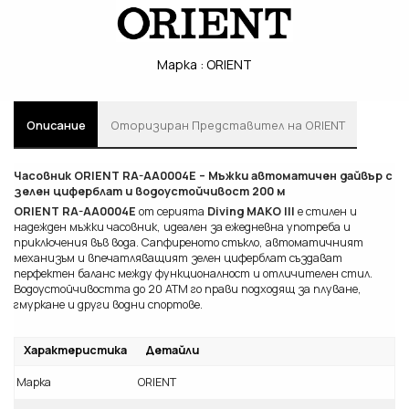
Марка :
ORIENT
Описание
Oторизиран Представител на ORIENT
Часовник ORIENT RA-AA0004E – Мъжки автоматичен дайвър с
зелен циферблат и водоустойчивост 200 м
ORIENT RA-AA0004E
от серията
Diving MAKO III
е стилен и
надежден мъжки часовник, идеален за ежедневна употреба и
приключения във вода. Сапфиреното стъкло, автоматичният
механизъм и впечатляващият зелен циферблат създават
перфектен баланс между функционалност и отличителен стил.
Водоустойчивостта до 20 ATM го прави подходящ за плуване,
гмуркане и други водни спортове.
Характеристика
Детайли
Марка
ORIENT