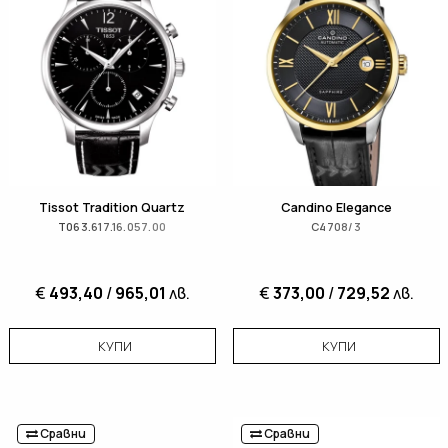
Tissot Tradition Quartz
Candino Elegance
T063.617.16.057.00
C4708/3
€
493,40
/
965,01
лв.
€
373,00
/
729,52
лв.
КУПИ
КУПИ
Сравни
Сравни