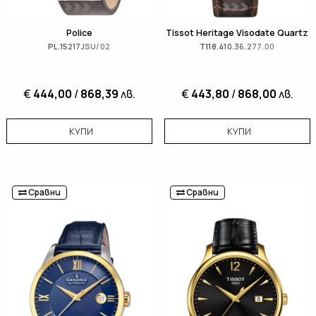
Police
Tissot Heritage Visodate Quartz
PL.15217JSU/02
T118.410.36.277.00
€
444,00
/
868,39
лв.
€
443,80
/
868,00
лв.
КУПИ
КУПИ
Сравни
Сравни