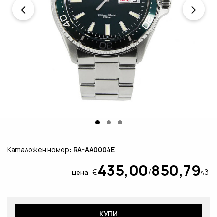
Каталожен номер
: RA-AA0004E
435,00
850,79
€
/
лв.
Цена
КУПИ