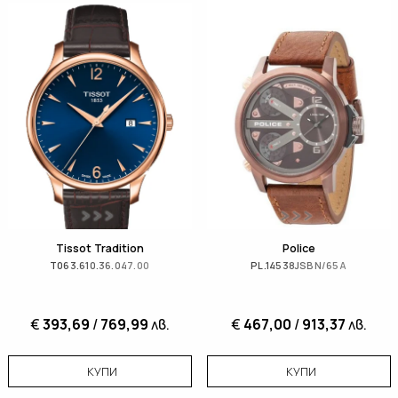
Tissot Tradition
Police
T063.610.36.047.00
PL.14538JSBN/65A
€
393,69
/
769,99
лв.
€
467,00
/
913,37
лв.
КУПИ
КУПИ