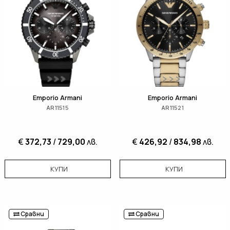
Emporio Armani
Emporio Armani
AR11515
AR11521
€
372,73
/
729,00
лв.
€
426,92
/
834,98
лв.
КУПИ
КУПИ
Сравни
Сравни