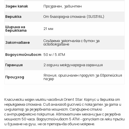
Заден капак
Прозрачен, завинтен
Верижка
От благородна стомана (SUS316L)
Ширина на
21 мм
верижката
Сгъваема закопчалка с бутон за
Закопчаване
освобождаване
Водоустойчивост
50 м / 5 ATM
Гаранция
2 години международна гаранция
Япония, оригинален продукт за Европейския
Произход
пазар
Класически модел мъжки часовник Orient Star. Корпус и верижка от
неръждаема стомана. Сив аналогов дисплей с показател за дата и
индикатор за резервната мощност. Сапфирено стъкло
с антрирефлексно покритие. Автоматичен механизъм с резервна
мощност 50 часа. Водоустойчивост 5 ATM - допускат се леки пръски
и взимане на душ, не се препоръчва обилно мокрене.