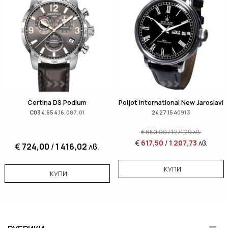
Certina DS Podium
Poljot International New Jaroslavl
C034.654.16.087.01
2427.1540913
€
650,00
/
1 271,29
лв.
€
617,50
/
1 207,73
лв.
€
724,00
/
1 416,02
лв.
КУПИ
КУПИ