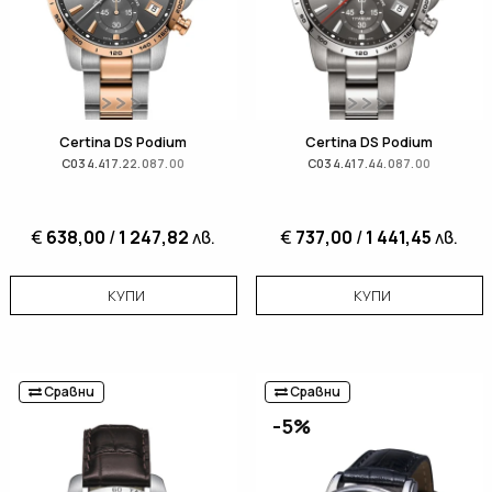
Certina DS Podium
Certina DS Podium
C034.417.22.087.00
C034.417.44.087.00
€
638,00
/
1 247,82
лв.
€
737,00
/
1 441,45
лв.
КУПИ
КУПИ
Сравни
Сравни
-5%