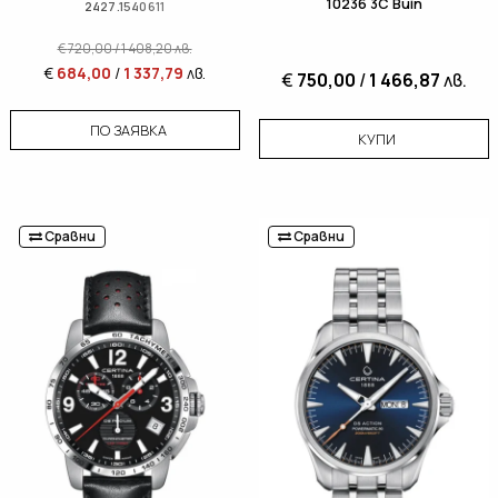
10236 3C Buin
2427.1540611
€
720,00
/
1 408,20
лв.
€
684,00
/
1 337,79
лв.
€
750,00
/
1 466,87
лв.
ПО ЗАЯВКА
КУПИ
Сравни
Сравни