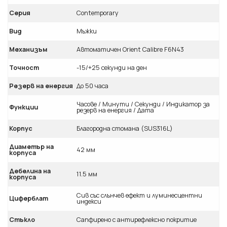
Серия
Contemporary
Вид
Мъжки
Механизъм
Автоматичен Orient Calibre F6N43
Точност
-15/+25 секунди на ден
Резерв на енергия
До 50 часа
Часове / Минути / Секунди / Индикатор за
Функции
резерв на енергия / Дата
Корпус
Благородна стомана (SUS316L)
Диаметър на
42 мм
корпуса
Дебелина на
11.5 мм
корпуса
Сив със слънчев ефект и луминесцентни
Циферблат
индекси
Стъкло
Сапфирено с антирефлексно покритие