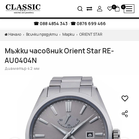
0
0
088 4854 343
·
0876 699 466
Начало
Всички продукти
Марки
ORIENT STAR
Мъжки часовник Orient Star RE-
AU0404N
Диаметър 42 мм