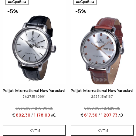
Сравни
Сравни
-5%
-5%
Poljot International New Yaroslavl
Poljot International New Yaroslavl
2427.1540991
2427.1541167
€
634,00
/
1 240,00
лв.
€
650,00
/
1 271,29
лв.
€
602,30
/
1 178,00
лв.
€
617,50
/
1 207,73
лв.
КУПИ
КУПИ