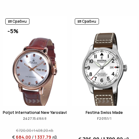
Сравни
Сравни
-5%
Poljot International New Yaroslavl
Festina Swiss Made
2427.1541668
F20151/1
€
720,00
/
1 408,20
лв.
€
684,00
/
1 337,79
лв.