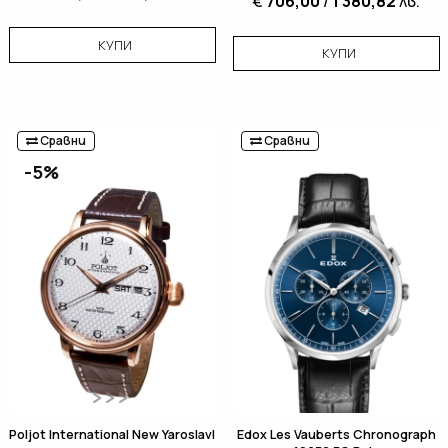
€
706,00
/
1 380,82
лв.
КУПИ
КУПИ
Сравни
Сравни
-5%
Poljot International New Yaroslavl
Edox Les Vauberts Chronograph