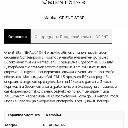
Марка :
ORIENT STAR
Описание
Oторизиран Представител на ORIENT
Orient Star RE-AU0404N е мъжки автоматичен часовник от
серията Contemporary, който съчетава елегантен дизайн с
висококачествени материали и прецизна изработка. Сивият
циферблат със слънчев ефект е допълнен от луминесцентни
стрелки и индекси, осигуряващи отлична четимост при слаба
светлина. Механизмът Cal. F6N43 предлага 50 часа резерв на
енергия, с индикатор разположен на 12 часа и дата на 3 часа.
Корпусът и верижката са изработени от благородна стомана, а
сапфиреното стъкло с антирефлексно покритие гарантира
защита от надрасквания. С водоустойчивост до 50 метра, този
модел е идеален за ежедневна употреба и официални поводи.
Характеристика
Детайли
Модел
RE-AU0404N