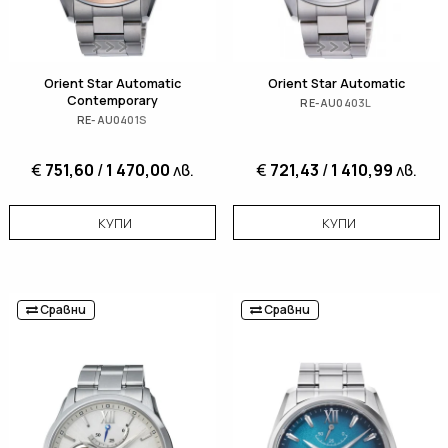
Orient Star Automatic
Orient Star Automatic
Contemporary
RE-AU0403L
RE-AU0401S
€
751,60
/
1 470,00
лв.
€
721,43
/
1 410,99
лв.
КУПИ
КУПИ
Сравни
Сравни