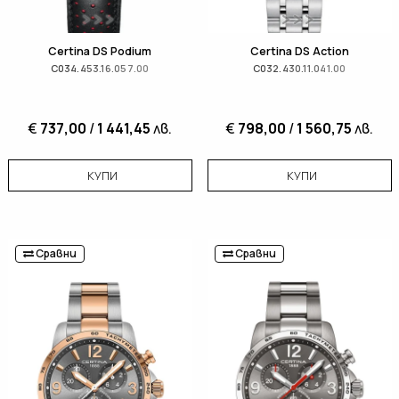
Certina DS Podium
Certina DS Action
C034.453.16.057.00
C032.430.11.041.00
€
737,00
/
1 441,45
лв.
€
798,00
/
1 560,75
лв.
КУПИ
КУПИ
Сравни
Сравни