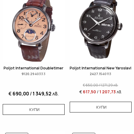
Poljot International Doubletimer
Poljot International New Yaroslavl
9120.2940333
2427.1540113
€
650,00
/
1 271,29
лв.
€
617,50
/
1 207,73
лв.
€
690,00
/
1 349,52
лв.
КУПИ
КУПИ