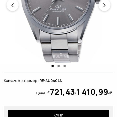
Каталожен номер
: RE-AU0404N
721,43
1 410,99
€
/
лв.
Цена
КУПИ