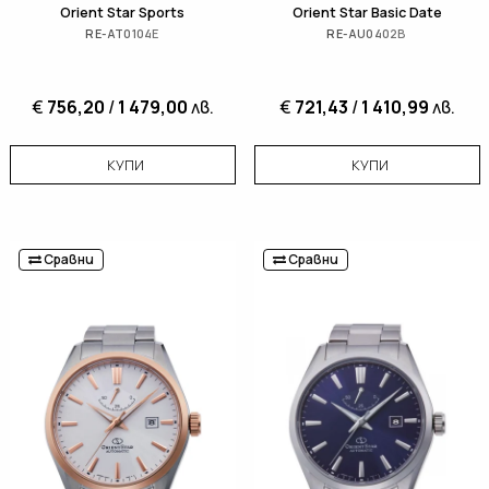
Orient Star Sports
Orient Star Basic Date
RE-AT0104E
RE-AU0402B
€
756,20
/
1 479,00
лв.
€
721,43
/
1 410,99
лв.
КУПИ
КУПИ
Сравни
Сравни