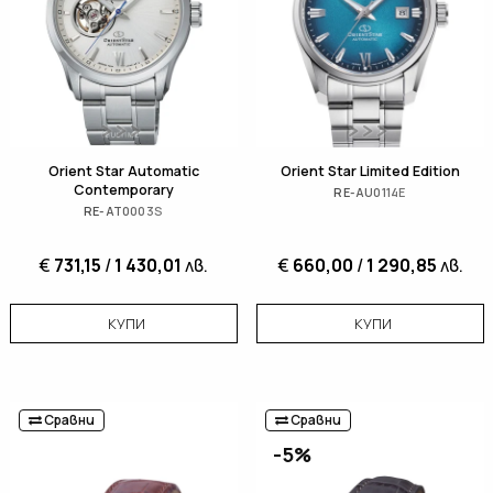
Orient Star Automatic
Orient Star Limited Edition
Contemporary
RE-AU0114E
RE-AT0003S
€
731,15
/
1 430,01
лв.
€
660,00
/
1 290,85
лв.
КУПИ
КУПИ
Сравни
Сравни
-5%