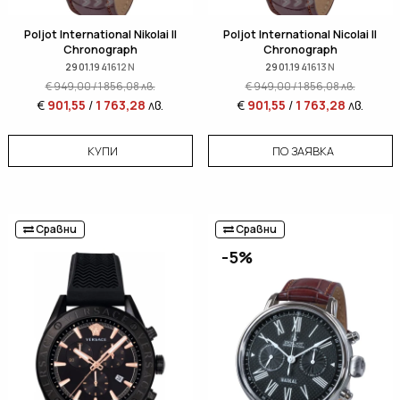
Poljot International Nikolai II
Poljot International Nicolai II
Chronograph
Chronograph
2901.1941612N
2901.1941613N
€
949,00
/
1 856,08
лв.
€
949,00
/
1 856,08
лв.
€
901,55
/
1 763,28
лв.
€
901,55
/
1 763,28
лв.
КУПИ
ПО ЗАЯВКА
Сравни
Сравни
-5%