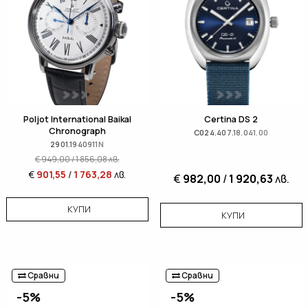
Poljot International Baikal
Certina DS 2
Chronograph
C024.407.18.041.00
2901.1940911N
€
949,00
/
1 856,08
лв.
€
901,55
/
1 763,28
лв.
€
982,00
/
1 920,63
лв.
КУПИ
КУПИ
Сравни
Сравни
-5%
-5%