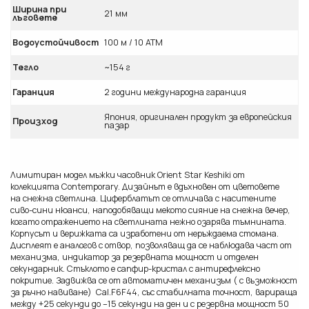
Ширина при
21 мм
лъговете
Водоустойчивост
100 м / 10 ATM
Тегло
~154 г
Гаранция
2 години международна гаранция
Япония, оригинален продукт за европейския
Произход
пазар
Лимитиран модел мъжки часовник Orient Star Keshiki от
колекцията Contemporary. Дизайнът е вдъхновен от цветовете
на снежна светлина. Циферблатът се отличава с наситените
сиво-сини нюанси, наподобяващи мекото сияние на снежна вечер,
когато отражението на светлината нежно озарява тъмнината.
Корпусът и верижката са изработени от неръждаема стомана.
Дисплеят е аналогов с отвор, позволяващ да се наблюдава част от
механизма, индикатор за резервната мощност и отделен
секундарник. Стъклото е сапфир-кристал с антирефлексно
покритие. Задвижва се от автоматичен механизъм ( с възможност
за ръчно навиване) Cal.F6F44, със стабилната точност, варираща
между +25 секунди до –15 секунди на ден и с резервна мощност 50