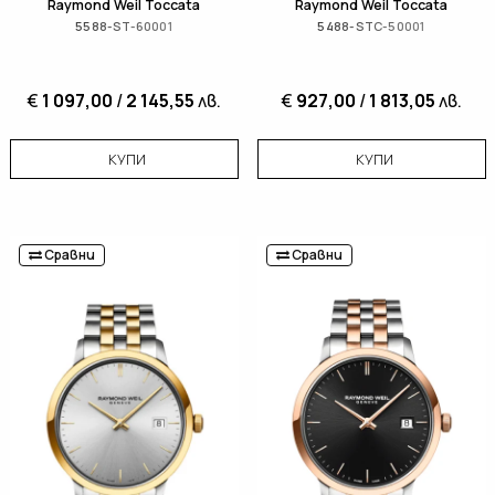
Raymond Weil Toccata
Raymond Weil Toccata
5588-ST-60001
5488-STC-50001
€
1 097,00
/
2 145,55
лв.
€
927,00
/
1 813,05
лв.
КУПИ
КУПИ
Сравни
Сравни