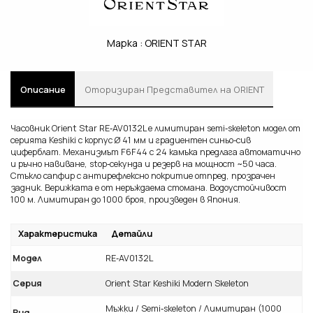
Марка :
ORIENT STAR
Описание
Oторизиран Представител на ORIENT
Часовник Orient Star RE‑AV0132L е лимитиран semi‑skeleton модел от
серията Keshiki с корпус Ø 41 мм и градиентен синьо‑сив
циферблат. Механизмът F6F44 с 24 камъка предлага автоматично
и ръчно навиване, stop‑секунда и резерв на мощност ~50 часа.
Стъкло сапфир с антирефлексно покритие отпред, прозрачен
задник. Верижката е от неръждаема стомана. Водоустойчивост
100 м. Лимитиран до 1000 броя, произведен в Япония.
Характеристика
Детайли
Модел
RE‑AV0132L
Серия
Orient Star Keshiki Modern Skeleton
Мъжки / Semi‑skeleton / Лимитиран (1000
Вид