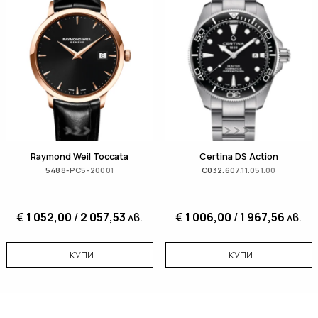
Raymond Weil Toccata
Certina DS Action
5488-PC5-20001
C032.607.11.051.00
€
1 052,00
/
2 057,53
лв.
€
1 006,00
/
1 967,56
лв.
КУПИ
КУПИ