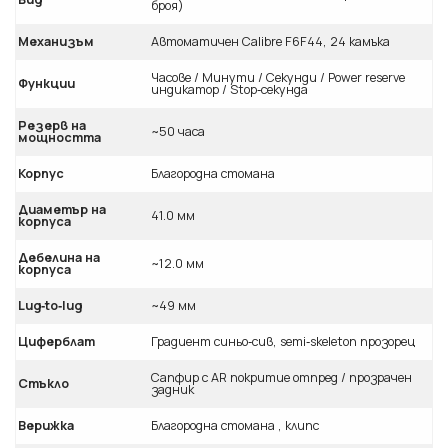
броя)
Механизъм
Автоматичен Calibre F6F44, 24 камъка
Часове / Минути / Секунди / Power reserve
Функции
индикатор / Stop‑секунда
Резерв на
~50 часа
мощността
Корпус
Благородна стомана
Диаметър на
41.0 мм
корпуса
Дебелина на
~12.0 мм
корпуса
Lug‑to‑lug
~49 мм
Циферблат
Градиент синьо‑сив, semi‑skeleton прозорец
Сапфир с AR покритие отпред / прозрачен
Стъкло
задник
Верижка
Благородна стомана , клипс