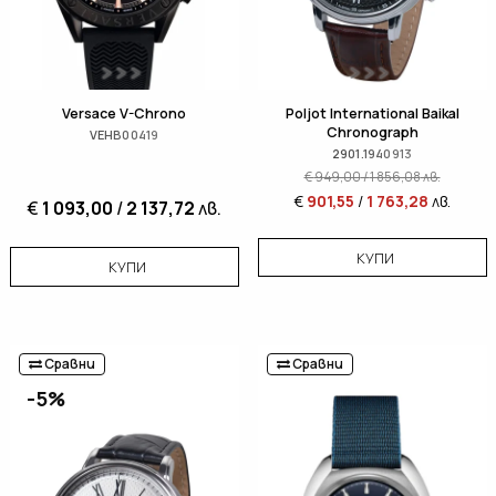
Versace V-Chrono
Poljot International Baikal
Chronograph
VEHB00419
2901.1940913
€
949,00
/
1 856,08
лв.
€
901,55
/
1 763,28
лв.
€
1 093,00
/
2 137,72
лв.
КУПИ
КУПИ
Сравни
Сравни
-5%