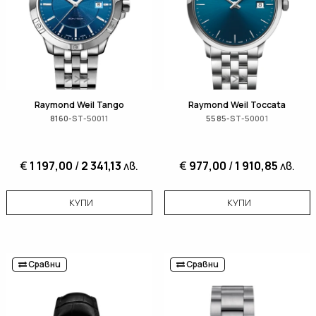
Raymond Weil Tango
Raymond Weil Toccata
8160-ST-50011
5585-ST-50001
€
1 197,00
/
2 341,13
лв.
€
977,00
/
1 910,85
лв.
КУПИ
КУПИ
Сравни
Сравни