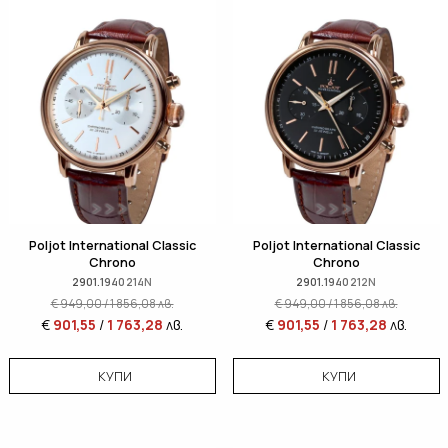
Poljot International Classic
Poljot International Classic
Chrono
Chrono
2901.1940214N
2901.1940212N
€
949,00
/
1 856,08
лв.
€
949,00
/
1 856,08
лв.
€
901,55
/
1 763,28
лв.
€
901,55
/
1 763,28
лв.
КУПИ
КУПИ