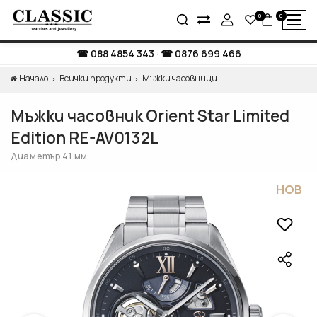
0
0
088 4854 343
·
0876 699 466
Начало
Всички продукти
Мъжки часовници
Мъжки часовник Orient Star Limited
Edition RE-AV0132L
Диаметър 41 мм
НОВ