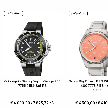
Сравни
Сравни
Oris Aquis Diving Depth Gauge 733
Oris – Big Crown PRO Pi
7755 4154-Set RS
400 7778 7158 – 
01TLC
€
4 000,00
/
7 823,32
лв.
€
4 300,00
/
8 410