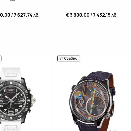
00,00
/
7 627,74
лв.
€
3 800,00
/
7 432,15
лв.
Сравни