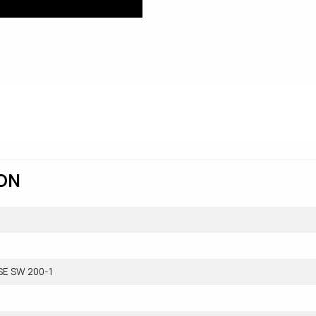
ION
К
ASE SW 200-1