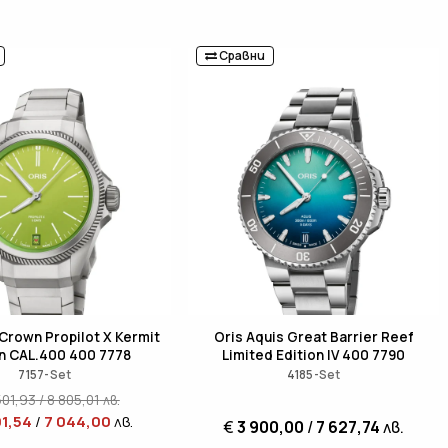
Сравни
 Crown Propilot X Kermit
Oris Aquis Great Barrier Reef
on CAL.400 400 7778
Limited Edition IV 400 7790
7157-Set
4185-Set
501,93
/
8 805,01
лв.
01,54
/
7 044,00
лв.
€
3 900,00
/
7 627,74
лв.