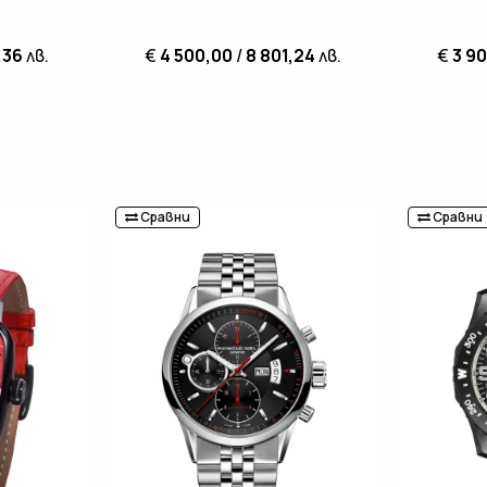
,36
лв.
€
4 500,00
/
8 801,24
лв.
€
3 9
Сравни
Сравни