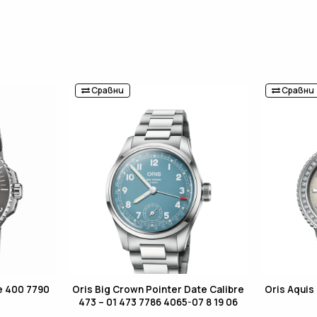
Сравни
Сравни
e 400 7790
Oris Big Crown Pointer Date Calibre
Oris Aquis
473 – 01 473 7786 4065-07 8 19 06