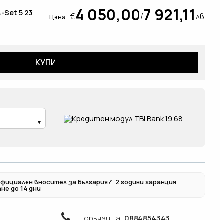
4 050,00
7 921,11
4-Set 5 23
€
/
лв.
Цена
КУПИ
фициален вносител за България
✓
2 години гаранция
не до 14 дни
Поръчай на:
0884854343