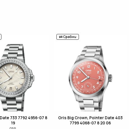
Сравни
 Date 733 7792 4956-07 8
Oris Big Crown, Pointer Date 403
19
7799 4068-07 8 20 06
05P