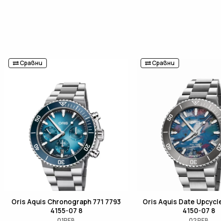
Сравни
Сравни
Oris Aquis Chronograph 771 7793
Oris Aquis Date Upcycl
4155-07 8
4150-07 8
01PEB
02PEB