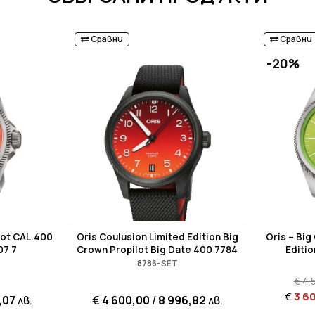
Сравни
Сравни
-20%
lot CAL.400
Oris Coulusion Limited Edition Big
Oris – Big
07 7
Crown Propilot Big Date 400 7784
Editi
8786-SET
€
4 
€
3 6
,07
лв.
€
4 600,00
/
8 996,82
лв.