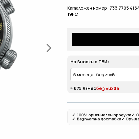
Каталожен номер
: 733 7705 416
19FC
На вноски с ТБИ:
≈ 675 €/мес
без лихва
✓
100% оригинален продукт
✓
О
✓
Безплатна доставка
✓
Връща