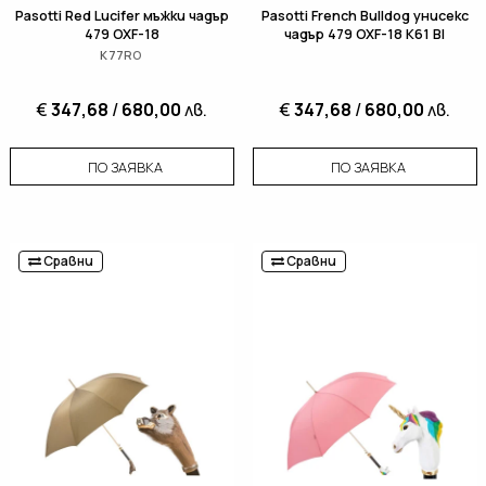
Pasotti Red Lucifer мъжки чадър
Pasotti French Bulldog унисекс
479 OXF-18
чадър 479 OXF-18 K61 BI
K77RO
€
347,68
/
680,00
лв.
€
347,68
/
680,00
лв.
ПО ЗАЯВКА
ПО ЗАЯВКА
Сравни
Сравни