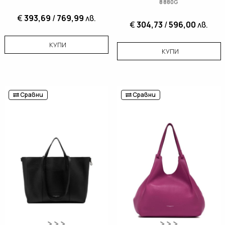
8880G
€
393,69
/
769,99
лв.
€
304,73
/
596,00
лв.
КУПИ
КУПИ
Сравни
Сравни