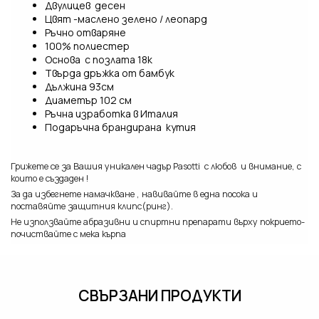
Двулицев десен
Цвят -маслено зелено / леопард
Ръчно отваряне
100% полиестер
Основа с позлата 18к
Твърда дръжка от бамбук
Дължина 93см
Диаметър 102 см
Ръчна изработка в Италия
Подаръчна брандирана кутия
Грижете се за Вашия уникален чадър Pasotti с любов и внимание, с
които е създаден !
За да избегнете намачкване , навивайте в една посока и
поставяйте защитния клипс(ринг).
Не използвайте абразивни и спиртни препарати върху покрието-
почиствайте с мека кърпа
СВЪРЗАНИ ПРОДУКТИ