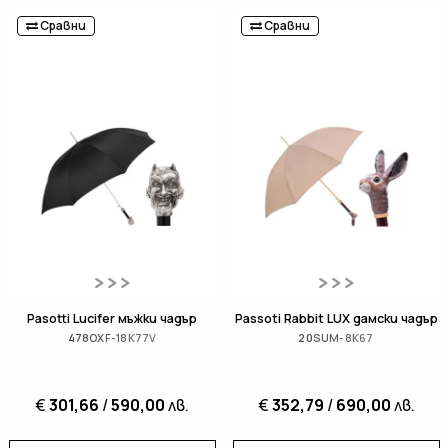
Сравни
Сравни
Pasotti Lucifer мъжки чадър
Passoti Rabbit LUX дамски чадър
478OXF-18K77V
20SUM-8K67
€
301,66
/
590,00
лв.
€
352,79
/
690,00
лв.