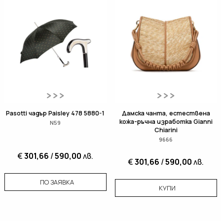
Pasotti чадър Paisley 478 5880-1
Дамска чанта, естествена
кожа-ръчна изработка Gianni
N59
Chiarini
9666
€
301,66
/
590,00
лв.
€
301,66
/
590,00
лв.
ПО ЗАЯВКА
КУПИ