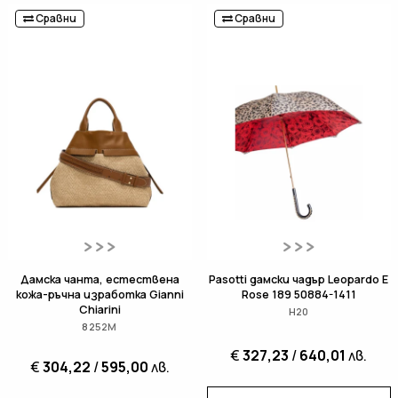
Сравни
Сравни
Дамска чанта, естествена
Pasotti дамски чадър Leopardo E
кожа-ръчна изработка Gianni
Rose 189 50884-1411
Chiarini
H20
8252M
€
327,23
/
640,01
лв.
€
304,22
/
595,00
лв.