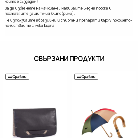
които е създаден !
За да избегнете намачкване , навивайте в една посока и
поставяйте защитния клипс(ринг).
Не използвайте абразивни и спиртни препарати върху покрието-
почиствайте с мека кърпа.
СВЪРЗАНИ ПРОДУКТИ
Сравни
Сравни