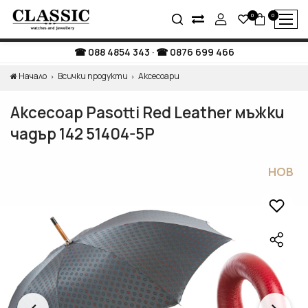
0
0
088 4854 343
·
0876 699 466
Начало
Всички продукти
Аксесоари
Аксесоар Pasotti Red Leather мъжки
чадър 142 51404-5P
НОВ