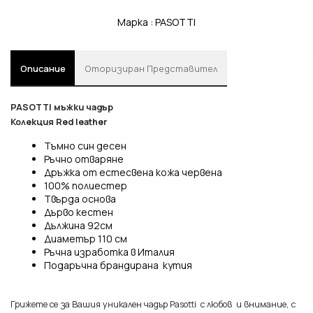
Марка :
PASOTTI
Описание
Oторизиран Представител
PASOTTI мъжки чадър
Колекция Red leather
Тъмно син десен
Ръчно отваряне
Дръжка от естесвена кожа червена
100% полиестер
Твърда основа
Дърво кестен
Дължина 92см
Диаметър 110 см
Ръчна изработка в Италия
Подаръчна брандирана кутия
Грижете се за Вашия уникален чадър Pasotti с любов и внимание, с