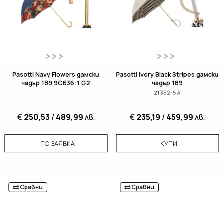
Pasotti Navy Flowers дамски
Pasotti Ivory Black Stripes дамски
чадър 189 9C636-1 G2
чадър 189
21352-5А
€
250,53
/
489,99
лв.
€
235,19
/
459,99
лв.
ПО ЗАЯВКА
КУПИ
Сравни
Сравни