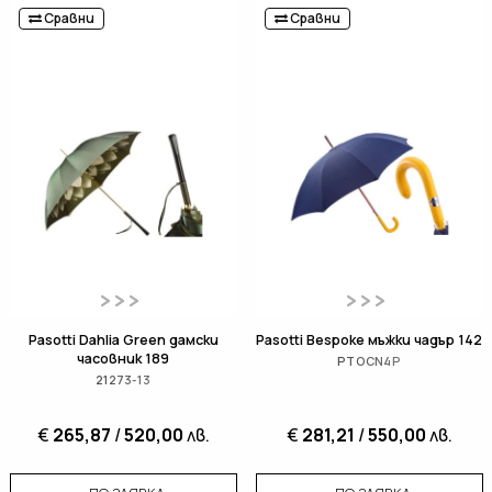
Сравни
Сравни
Pasotti Dahlia Green дамски
Pasotti Bespoke мъжки чадър 142
часовник 189
PTOCN4P
21273-13
€
265,87
/
520,00
лв.
€
281,21
/
550,00
лв.