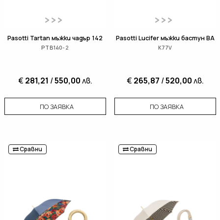
Pasotti Tartan мъжки чадър 142
Pasotti Lucifer мъжки бастун BA
PTB140-2
K77V
€
281,21
/
550,00
лв.
€
265,87
/
520,00
лв.
ПО ЗАЯВКА
ПО ЗАЯВКА
Сравни
Сравни