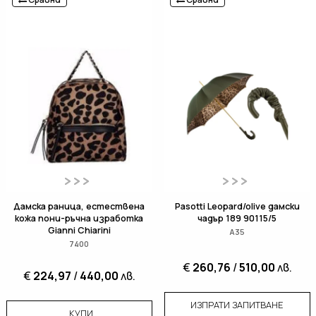
Дамска раница, естествена
Pasotti Leopard/olive дамски
кожа пони-ръчна изработка
чадър 189 90115/5
Gianni Chiarini
А35
7400
€
260,76
/
510,00
лв.
€
224,97
/
440,00
лв.
ИЗПРАТИ ЗАПИТВАНЕ
КУПИ