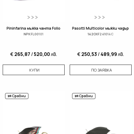
Pininfarina мъжка чанта Folio
Pasotti Multicolor мъжки чадър
NPKFL00101
142OXF241014C
€
265,87
/
520,00
лв.
€
250,53
/
489,99
лв.
КУПИ
ПО ЗАЯВКА
Сравни
Сравни