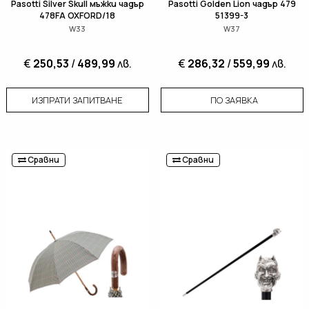
Pasotti Silver Skull мъжки чадър
Pasotti Golden Lion чадър 479
478FA OXFORD/18
51399-3
W33
W37
€
250,53
/
489,99
лв.
€
286,32
/
559,99
лв.
ИЗПРАТИ ЗАПИТВАНЕ
ПО ЗАЯВКА
Сравни
Сравни