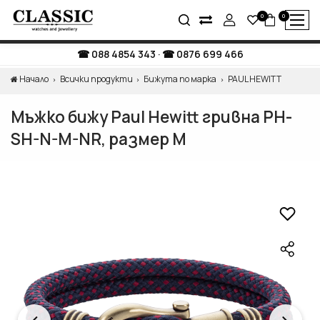
0
0
088 4854 343
·
0876 699 466
Начало
Всички продукти
Бижута по марка
PAUL HEWITT
Мъжко бижу Paul Hewitt гривна PH-
SH-N-M-NR, размер M