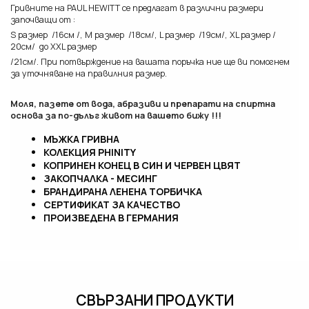
Гривните на PAUL HEWITT се предлагат в различни размери
започващи от :
S размер /16см /, М размер /18см/, L размер /19см/, XL размер /
20см/ до XXL размер
/21см/. При потвърждение на вашата поръчка ние ще ви помогнем
за уточняване на правилния размер.
Моля, пазете от вода, абразиви и препарати на спиртна
основа з
а по-дълъг живот на вашето бижу !!!
МЪЖКА ГРИВНА
КОЛЕКЦИЯ PHINITY
КОПРИНЕН КОНЕЦ В СИН И ЧЕРВЕН ЦВЯТ
ЗАКОПЧАЛКА - МЕСИНГ
БРАНДИРАНА ЛЕНЕНА ТОРБИЧКА
СЕРТИФИКАТ ЗА КАЧЕСТВО
ПРОИЗВЕДЕНА В ГЕРМАНИЯ
СВЪРЗАНИ ПРОДУКТИ