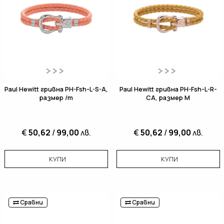
Paul Hewitt гривна PH-Fsh-L-S-A,
Paul Hewitt гривна PH-Fsh-L-R-
размер /m
CA, размер M
€
50,62
/
99,00
лв.
€
50,62
/
99,00
лв.
КУПИ
КУПИ
Сравни
Сравни