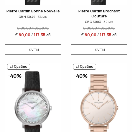
Pierre Cardin Bonne Nouvelle
Pierre Cardin Brochant
Couture
CBN.3049 · 36 мм
CBC.5003 · 32 мм
€
100,00
/
195,58
лв.
€
100,00
/
195,58
лв.
€
60,00
/
117,35
лв.
€
60,00
/
117,35
лв.
КУПИ
КУПИ
Сравни
Сравни
-40%
-40%