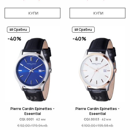
КУПИ
КУПИ
Сравни
Сравни
-40%
-40%
Pierre Cardin Epinettes -
Pierre Cardin Epinettes -
Eseential
Eseential
CQI.0001 · 42 мм
CQI.0003 · 42 мм
€
92,00
/
179,94
лв.
€
100,00
/
195,58
лв.