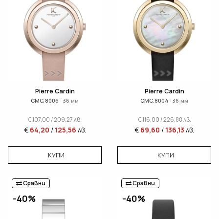
Pierre Cardin
Pierre Cardin
CMC.8006 · 36 мм
CMC.8004 · 36 мм
€
107,00
/
209,27
лв.
€
116,00
/
226,88
лв.
€
64,20
/
125,56
лв.
€
69,60
/
136,13
лв.
КУПИ
КУПИ
Сравни
Сравни
-40%
-40%