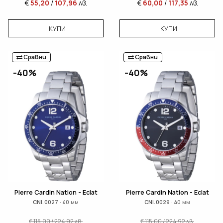
€
55,20
/
107,96
лв.
€
60,00
/
117,35
лв.
КУПИ
КУПИ
Сравни
Сравни
-40%
-40%
Pierre Cardin Nation - Eclat
Pierre Cardin Nation - Eclat
CNI.0027 · 40 мм
CNI.0029 · 40 мм
€
115,00
/
224,92
лв.
€
115,00
/
224,92
лв.