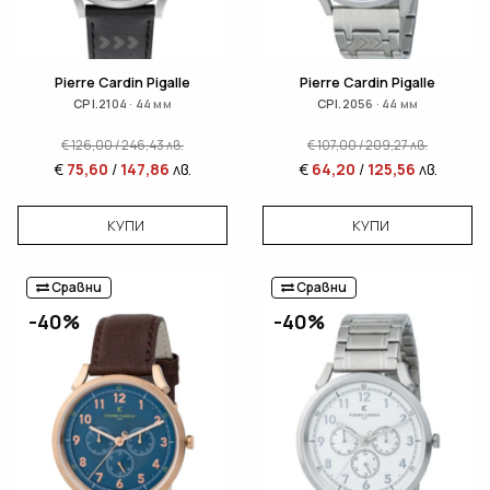
Pierre Cardin Pigalle
Pierre Cardin Pigalle
CPI.2104 · 44 мм
CPI.2056 · 44 мм
€
126,00
/
246,43
лв.
€
107,00
/
209,27
лв.
€
75,60
/
147,86
лв.
€
64,20
/
125,56
лв.
КУПИ
КУПИ
Сравни
Сравни
-40%
-40%