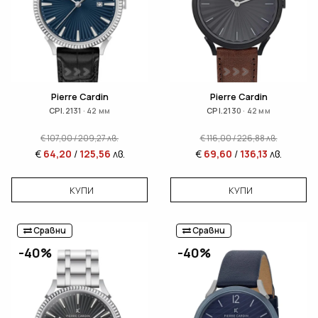
Pierre Cardin
Pierre Cardin
CPI.2131 · 42 мм
CPI.2130 · 42 мм
€
107,00
/
209,27
лв.
€
116,00
/
226,88
лв.
€
64,20
/
125,56
лв.
€
69,60
/
136,13
лв.
КУПИ
КУПИ
Сравни
Сравни
-40%
-40%