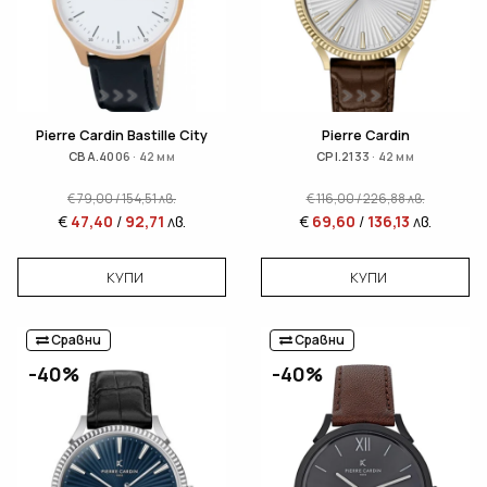
Pierre Cardin Bastille City
Pierre Cardin
CBA.4006 · 42 мм
CPI.2133 · 42 мм
€
79,00
/
154,51
лв.
€
116,00
/
226,88
лв.
€
47,40
/
92,71
лв.
€
69,60
/
136,13
лв.
КУПИ
КУПИ
Сравни
Сравни
-40%
-40%