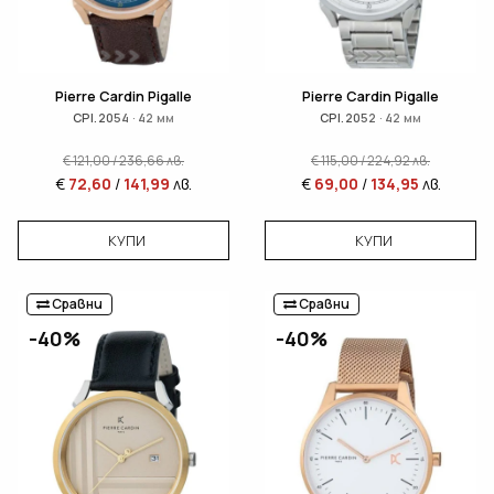
Pierre Cardin Pigalle
Pierre Cardin Pigalle
CPI.2054 · 42 мм
CPI.2052 · 42 мм
€
121,00
/
236,66
лв.
€
115,00
/
224,92
лв.
€
72,60
/
141,99
лв.
€
69,00
/
134,95
лв.
КУПИ
КУПИ
Сравни
Сравни
-40%
-40%