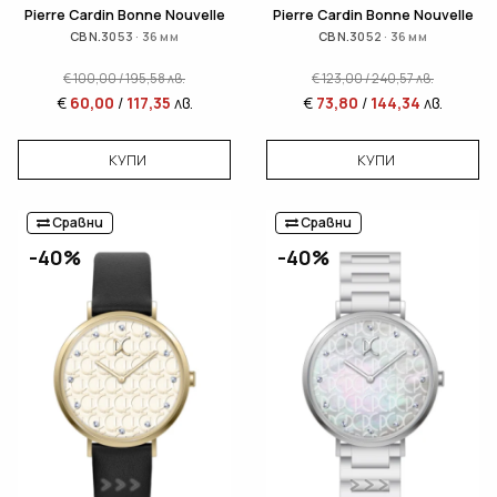
Pierre Cardin Bonne Nouvelle
Pierre Cardin Bonne Nouvelle
CBN.3053 · 36 мм
CBN.3052 · 36 мм
€
100,00
/
195,58
лв.
€
123,00
/
240,57
лв.
€
60,00
/
117,35
лв.
€
73,80
/
144,34
лв.
КУПИ
КУПИ
Сравни
Сравни
-40%
-40%