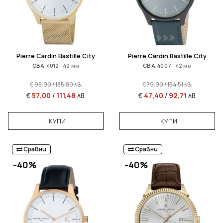
Pierre Cardin Bastille City
Pierre Cardin Bastille City
CBA.4012 · 42 мм
CBA.4007 · 42 мм
€
95,00
/
185,80
лв.
€
79,00
/
154,51
лв.
€
57,00
/
111,48
лв.
€
47,40
/
92,71
лв.
КУПИ
КУПИ
Сравни
Сравни
-40%
-40%