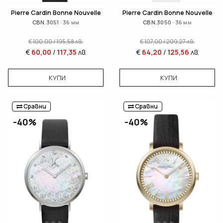
Pierre Cardin Bonne Nouvelle
Pierre Cardin Bonne Nouvelle
CBN.3051 · 36 мм
CBN.3050 · 36 мм
€
100,00
/
195,58
лв.
€
107,00
/
209,27
лв.
€
60,00
/
117,35
лв.
€
64,20
/
125,56
лв.
КУПИ
КУПИ
Сравни
Сравни
-40%
-40%