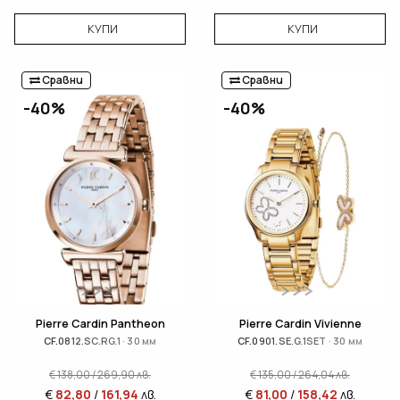
КУПИ
КУПИ
Сравни
Сравни
-40%
-40%
Pierre Cardin Pantheon
Pierre Cardin Vivienne
CF.0812.SC.RG.1 · 30 мм
CF.0901.SE.G.1SET · 30 мм
€
138,00
/
269,90
лв.
€
135,00
/
264,04
лв.
€
82,80
/
161,94
лв.
€
81,00
/
158,42
лв.