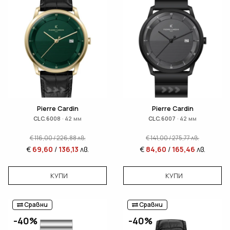
Pierre Cardin
Pierre Cardin
CLC.6008 · 42 мм
CLC.6007 · 42 мм
€
116,00
/
226,88
лв.
€
141,00
/
275,77
лв.
€
69,60
/
136,13
лв.
€
84,60
/
165,46
лв.
КУПИ
КУПИ
Сравни
Сравни
-40%
-40%