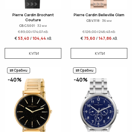
Pierre Cardin Brochant
Pierre Cardin Belleville Glam
Couture
CBV.1118 · 36 мм
CBC.5001 · 32 мм
€
89,00
/
174,07
лв.
€
126,00
/
246,43
лв.
€
53,40
/
104,44
лв.
€
75,60
/
147,86
лв.
КУПИ
КУПИ
Сравни
Сравни
-40%
-40%