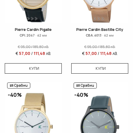
Pierre Cardin Pigalle
Pierre Cardin Bastille City
CPI.2047 · 42 мм
CBA.4013 · 42 мм
€
95,00
/
185,80
лв.
€
95,00
/
185,80
лв.
€
57,00
/
111,48
лв.
€
57,00
/
111,48
лв.
КУПИ
КУПИ
Сравни
Сравни
-40%
-40%