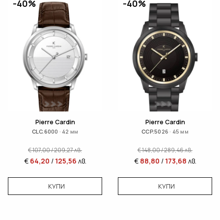
-40%
-40%
Pierre Cardin
Pierre Cardin
CLC.6000 · 42 мм
CCP.5026 · 45 мм
€
107,00
/
209,27
лв.
€
148,00
/
289,46
лв.
€
64,20
/
125,56
лв.
€
88,80
/
173,68
лв.
КУПИ
КУПИ