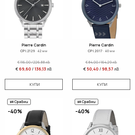
Pierre Cardin
Pierre Cardin
CPI.2129 · 42 мм
CPI.2017 · 40 мм
€
116,00
/
226,88
лв.
€
84,00
/
164,29
лв.
€
69,60
/
136,13
лв.
€
50,40
/
98,57
лв.
КУПИ
КУПИ
Сравни
Сравни
-40%
-40%