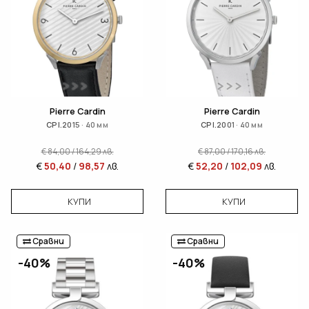
Pierre Cardin
Pierre Cardin
CPI.2015 · 40 мм
CPI.2001 · 40 мм
€
84,00
/
164,29
лв.
€
87,00
/
170,16
лв.
€
50,40
/
98,57
лв.
€
52,20
/
102,09
лв.
КУПИ
КУПИ
Сравни
Сравни
-40%
-40%