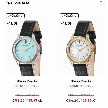
Сравни
Сравни
-40%
-40%
Pierre Cardin
Pierre Cardin
CF.0609.LB · 30 мм
CF.0611.LB.1 · 30 мм
€
97,00
/
189,72
лв.
€
107,00
/
209,27
лв.
€
58,20
/
113,83
лв.
€
64,20
/
125,56
лв.