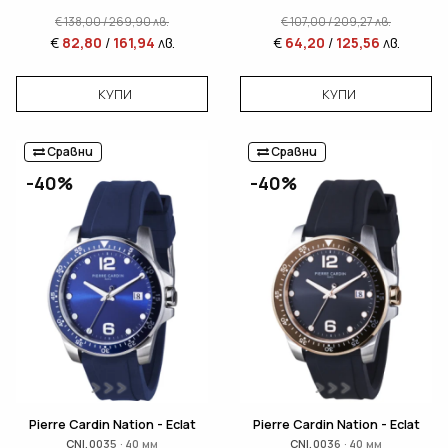
€
138,00
/
269,90
лв.
€
107,00
/
209,27
лв.
€
82,80
/
161,94
лв.
€
64,20
/
125,56
лв.
КУПИ
КУПИ
Сравни
Сравни
-40%
-40%
Pierre Cardin Nation - Eclat
Pierre Cardin Nation - Eclat
CNI.0035 · 40 мм
CNI.0036 · 40 мм