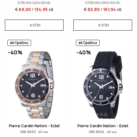
€
115,00
/
224,92
лв.
€
138,00
/
269,90
лв.
€
69,00
/
134,95
лв.
€
82,80
/
161,94
лв.
КУПИ
КУПИ
Сравни
Сравни
-40%
-40%
Pierre Cardin Nation - Eclat
Pierre Cardin Nation - Eclat
CNI.0033 · 40 мм
CNI.0034 · 40 мм