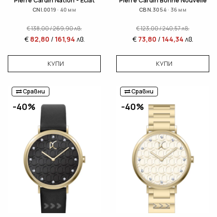
Pierre Cardin Nation - Eclat
Pierre Cardin Bonne Nouvelle
CNI.0019 · 40 мм
CBN.3054 · 36 мм
€
138,00
/
269,90
лв.
€
123,00
/
240,57
лв.
€
82,80
/
161,94
лв.
€
73,80
/
144,34
лв.
КУПИ
КУПИ
Сравни
Сравни
-40%
-40%