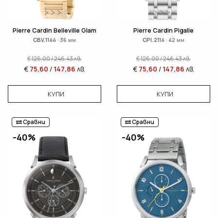
Pierre Cardin Belleville Glam
Pierre Cardin Pigalle
CBV.1144 · 36 мм
CPI.2114 · 42 мм
€
126,00
/
246,43
лв.
€
126,00
/
246,43
лв.
€
75,60
/
147,86
лв.
€
75,60
/
147,86
лв.
КУПИ
КУПИ
Сравни
Сравни
-40%
-40%