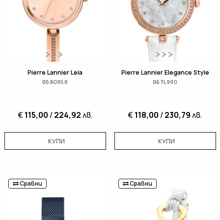
Pierre Lannier Leia
Pierre Lannier Elegance Style
059G958
067L990
€
115,00
/
224,92
лв.
€
118,00
/
230,79
лв.
КУПИ
КУПИ
Сравни
Сравни