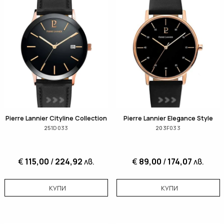
Pierre Lannier Cityline Collection
Pierre Lannier Elegance Style
251D033
203F033
€
115,00
/
224,92
лв.
€
89,00
/
174,07
лв.
КУПИ
КУПИ