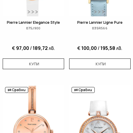
Pierre Lannier Elegance Style
Pierre Lannier Ligne Pure
075J900
035R566
€
97,00
/
189,72
лв.
€
100,00
/
195,58
лв.
КУПИ
КУПИ
Сравни
Сравни