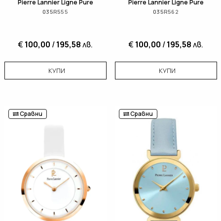
Pierre Lannier Ligne Pure
Pierre Lannier Ligne Pure
035R555
035R562
€
100,00
/
195,58
лв.
€
100,00
/
195,58
лв.
КУПИ
КУПИ
Сравни
Сравни