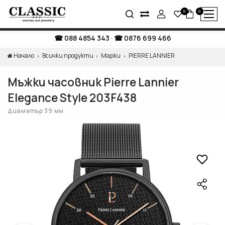
0
0
088 4854 343
·
0876 699 466
Начало
Всички продукти
Марки
PIERRE LANNIER
Мъжки часовник Pierre Lannier
Elegance Style 203F438
Диаметър 39 мм