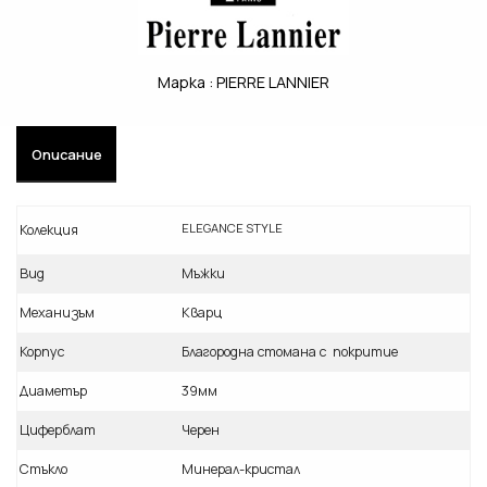
Марка :
PIERRE LANNIER
Описание
ELEGANCE STYLE
Колекция
Вид
Мъжки
Механизъм
Кварц
Корпус
Благородна стомана с покритие
Диаметър
39мм
Циферблат
Черен
Стъкло
Минерал-кристал