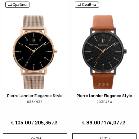
Сравни
Сравни
Pierre Lannier Elegance Style
Pierre Lannier Elegance Style
033K938
203F434
€
105,00
/
205,36
лв.
€
89,00
/
174,07
лв.
КУПИ
КУПИ