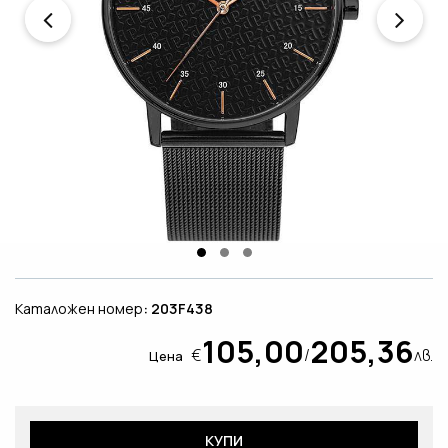
Каталожен номер
: 203F438
105,00
205,36
€
/
лв.
Цена
КУПИ