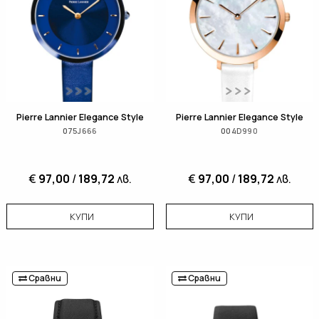
Pierre Lannier Elegance Style
Pierre Lannier Elegance Style
075J666
004D990
€
97,00
/
189,72
лв.
€
97,00
/
189,72
лв.
КУПИ
КУПИ
Сравни
Сравни