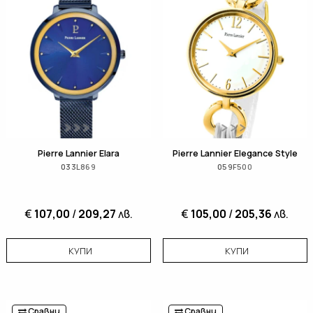
Pierre Lannier Elara
Pierre Lannier Elegance Style
033L869
059F500
€
107,00
/
209,27
лв.
€
105,00
/
205,36
лв.
КУПИ
КУПИ
Сравни
Сравни