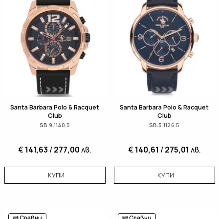
Santa Barbara Polo & Racquet
Santa Barbara Polo & Racquet
Club
Club
SB.9.1140.5
SB.5.1126.5
€
141,63
/
277,00
лв.
€
140,61
/
275,01
лв.
КУПИ
КУПИ
Сравни
Сравни