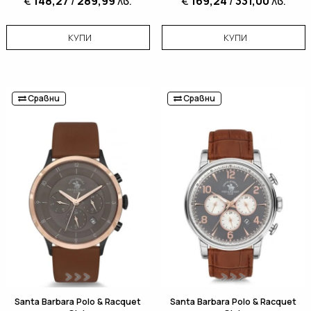
€
148,27
/
289,99
лв.
€
169,24
/
331,00
лв.
КУПИ
КУПИ
Сравни
Сравни
Santa Barbara Polo & Racquet
Santa Barbara Polo & Racquet