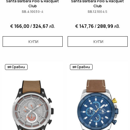
Santa Barbara Polo & Racquet
Santa Barbara Polo & Racquet
Club
Club
SB.4.10030-4
SB.12.1004.5
€
166,00
/
324,67
лв.
€
147,76
/
288,99
лв.
КУПИ
КУПИ
Сравни
Сравни