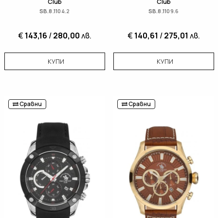
Club
Club
SB.8.1104.2
SB.8.1109.6
€
143,16
/
280,00
лв.
€
140,61
/
275,01
лв.
КУПИ
КУПИ
Сравни
Сравни