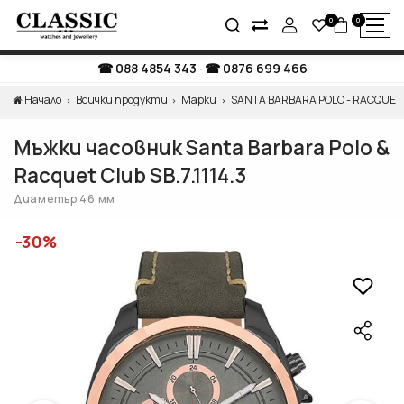
0
0
088 4854 343
·
0876 699 466
Начало
Всички продукти
Марки
SANTA BARBARA POLO - RACQUET
Мъжки часовник Santa Barbara Polo &
Racquet Club SB.7.1114.3
Диаметър 46 мм
-30%