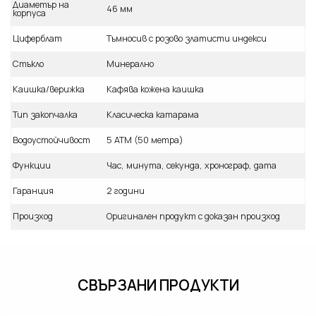
Диаметър на
46 мм
корпуса
Циферблат
Тъмносив с розово златисти индекси
Стъкло
Минерално
Каишка/верижка
Кафява кожена каишка
Тип закопчалка
Класическа катарама
Водоустойчивост
5 ATM (50 метра)
Функции
Час, минута, секунда, хронограф, дата
Гаранция
2 години
Произход
Оригинален продукт с доказан произход
СВЪРЗАНИ ПРОДУКТИ