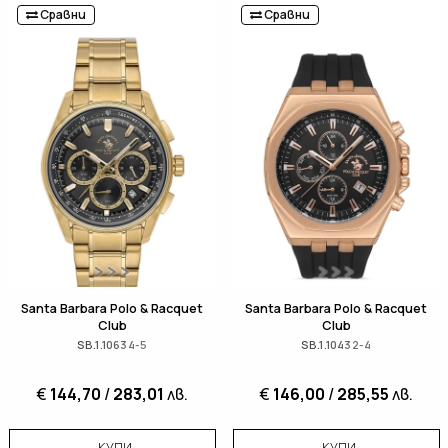
Сравни
Сравни
Santa Barbara Polo & Racquet
Santa Barbara Polo & Racquet
Club
Club
SB.1.10634-5
SB.1.10432-4
€
144,70
/
283,01
лв.
€
146,00
/
285,55
лв.
КУПИ
КУПИ