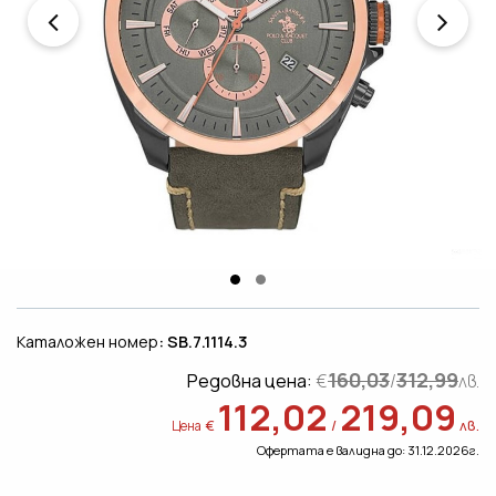
Каталожен номер
: SB.7.1114.3
160,03
312,99
Редовна цена:
€
/
лв.
112,02
219,09
€
/
лв.
Цена
Офертата е валидна до: 31.12.2026г.