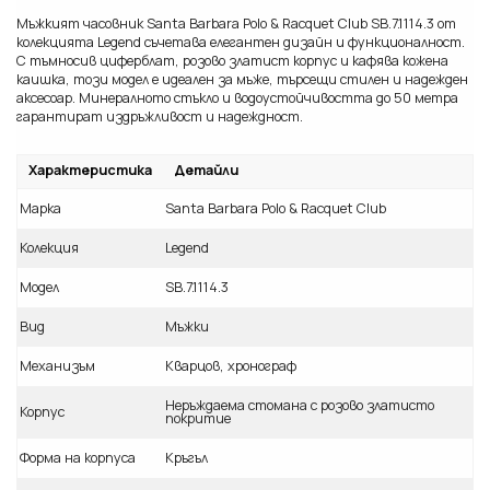
Мъжкият часовник Santa Barbara Polo & Racquet Club SB.7.1114.3 от
колекцията Legend съчетава елегантен дизайн и функционалност.
С тъмносив циферблат, розово златист корпус и кафява кожена
каишка, този модел е идеален за мъже, търсещи стилен и надежден
аксесоар. Минералното стъкло и водоустойчивостта до 50 метра
гарантират издръжливост и надеждност.
Характеристика
Детайли
Марка
Santa Barbara Polo & Racquet Club
Колекция
Legend
Модел
SB.7.1114.3
Вид
Мъжки
Механизъм
Кварцов, хронограф
Неръждаема стомана с розово златисто
Корпус
покритие
Форма на корпуса
Кръгъл