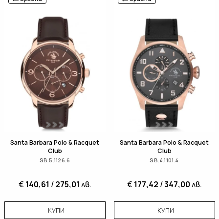
Santa Barbara Polo & Racquet
Santa Barbara Polo & Racquet
Club
Club
SB.5.1126.6
SB.4.1101.4
€
140,61
/
275,01
лв.
€
177,42
/
347,00
лв.
КУПИ
КУПИ