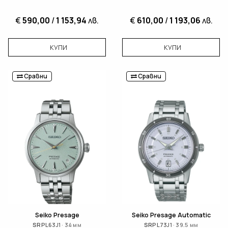
€
590,00
/
1 153,94
лв.
€
610,00
/
1 193,06
лв.
КУПИ
КУПИ
Сравни
Сравни
Seiko Presage
Seiko Presage Automatic
SRPL63J1 · 34 мм
SRPL73J1 · 39.5 мм