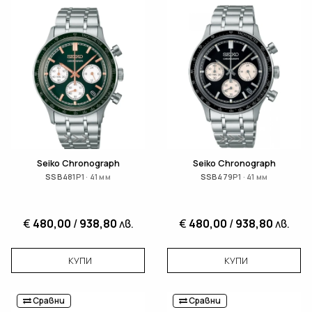
Seiko Chronograph
Seiko Chronograph
SSB481P1 · 41 мм
SSB479P1 · 41 мм
€
480,00
/
938,80
лв.
€
480,00
/
938,80
лв.
КУПИ
КУПИ
Сравни
Сравни