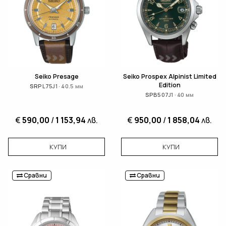
Seiko Presage
Seiko Prospex Alpinist Limited
Edition
SRPL75J1 · 40.5 мм
SPB507J1 · 40 мм
€
590,00
/
1 153,94
лв.
€
950,00
/
1 858,04
лв.
КУПИ
КУПИ
Сравни
Сравни