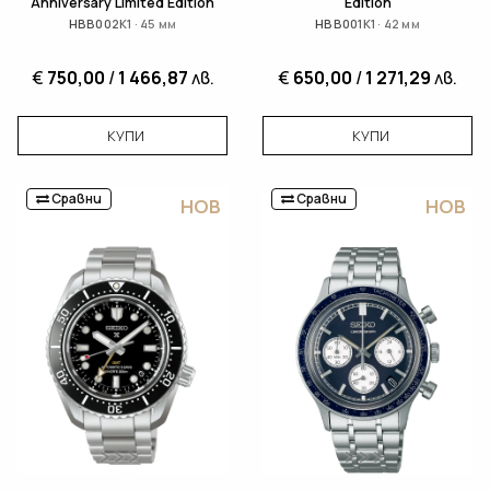
Anniversary Limited Edition
Edition
HBB002K1 · 45 мм
HBB001K1 · 42 мм
€
750,00
/
1 466,87
лв.
€
650,00
/
1 271,29
лв.
КУПИ
КУПИ
Сравни
Сравни
НОВ
НОВ