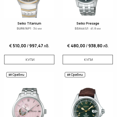
Seiko Titanium
Seiko Presage
SUR616P1 · 34 мм
SSA441J1 · 41.8 мм
€
510,00
/
997,47
лв.
€
480,00
/
938,80
лв.
КУПИ
КУПИ
Сравни
Сравни