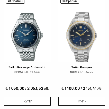
Сравни
Сравни
Seiko Presage Automatic
Seiko Prospex
SPB525J1 · 39.5 мм
SUR620J1 · 34 мм
€
1 050,00
/
2 053,62
лв.
€
1 100,00
/
2 151,41
лв.
КУПИ
КУПИ