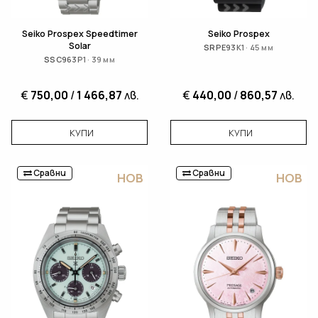
Seiko Prospex Speedtimer
Seiko Prospex
Solar
SRPE93K1 · 45 мм
SSC963P1 · 39 мм
€
750,00
/
1 466,87
лв.
€
440,00
/
860,57
лв.
КУПИ
КУПИ
Сравни
Сравни
НОВ
НОВ