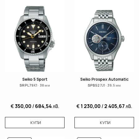
Seiko 5 Sport
Seiko Prospex Automatic
SRPL79K1 · 38 мм
SPB527J1 · 39.5 мм
€
350,00
/
684,54
лв.
€
1 230,00
/
2 405,67
лв.
КУПИ
КУПИ