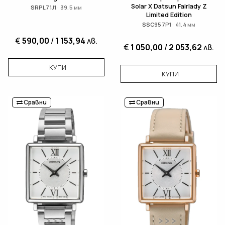
Solar X Datsun Fairlady Z
SRPL71J1 · 39.5 мм
Limited Edition
SSC957P1 · 41.4 мм
€
590,00
/
1 153,94
лв.
€
1 050,00
/
2 053,62
лв.
КУПИ
КУПИ
Сравни
Сравни