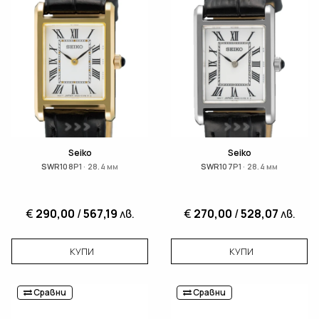
Seiko
Seiko
SWR108P1 · 28.4 мм
SWR107P1 · 28.4 мм
€
290,00
/
567,19
лв.
€
270,00
/
528,07
лв.
КУПИ
КУПИ
Сравни
Сравни