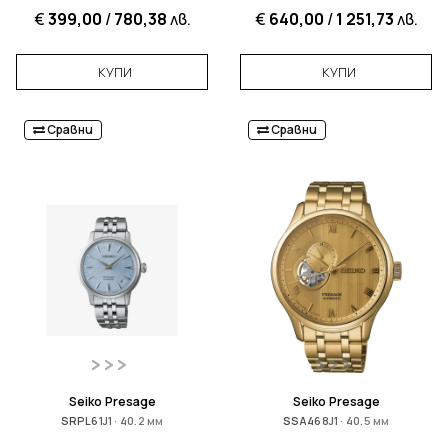
€
399,00
/
780,38
лв.
€
640,00
/
1 251,73
лв.
КУПИ
КУПИ
Сравни
Сравни
Seiko Presage
Seiko Presage
SRPL61J1 · 40.2 мм
SSA468J1 · 40.5 мм