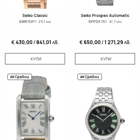
Seiko Classic
Seiko Prospex Automatic
SWR112P1 · 25.1 мм
SPPD57K1 · 41.7 мм
€
430,00
/
841,01
лв.
€
650,00
/
1 271,29
лв.
КУПИ
КУПИ
Сравни
Сравни