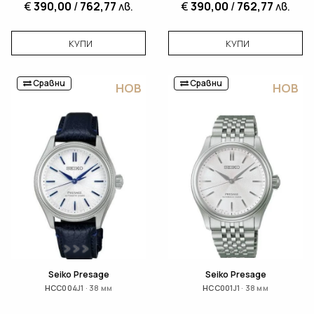
€
390,00
/
762,77
лв.
€
390,00
/
762,77
лв.
КУПИ
КУПИ
Сравни
Сравни
НОВ
НОВ
Seiko Presage
Seiko Presage
HCC004J1 · 38 мм
HCC001J1 · 38 мм