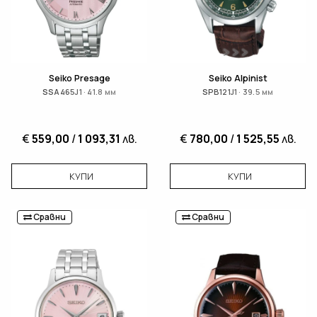
Seiko Presage
Seiko Alpinist
SSA465J1 · 41.8 мм
SPB121J1 · 39.5 мм
€
559,00
/
1 093,31
лв.
€
780,00
/
1 525,55
лв.
КУПИ
КУПИ
Сравни
Сравни