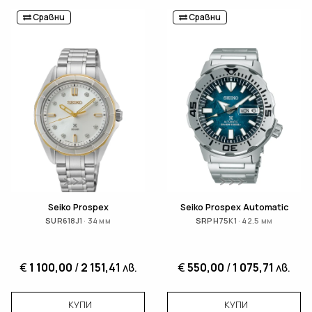
Сравни
Сравни
Seiko Prospex
Seiko Prospex Automatic
SUR618J1 · 34 мм
SRPH75K1 · 42.5 мм
€
1 100,00
/
2 151,41
лв.
€
550,00
/
1 075,71
лв.
КУПИ
КУПИ