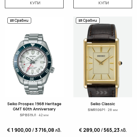
КУПИ
КУПИ
Сравни
Сравни
Seiko Prospex 1968 Heritage
Seiko Classic
GMT 60th Anniversary
SWR106P1 · 28 мм
SPB519J1 · 42 мм
€
1 900,00
/
3 716,08
лв.
€
289,00
/
565,23
лв.