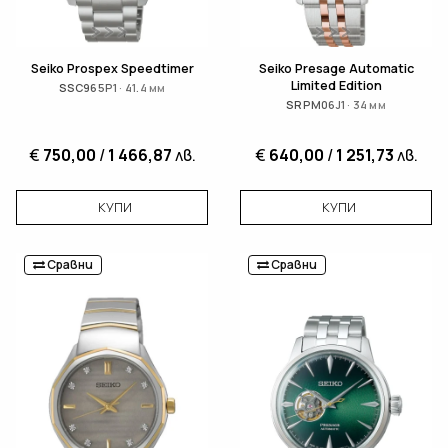
Seiko Prospex Speedtimer
Seiko Presage Automatic
Limited Edition
SSC965P1 · 41.4 мм
SRPM06J1 · 34 мм
€
750,00
/
1 466,87
лв.
€
640,00
/
1 251,73
лв.
КУПИ
КУПИ
Сравни
Сравни