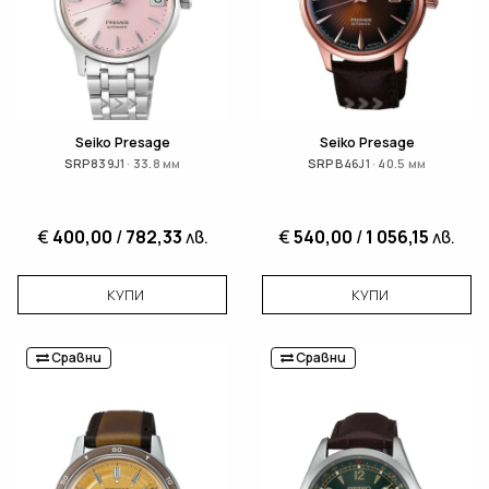
Seiko Presage
Seiko Presage
SRP839J1 · 33.8 мм
SRPB46J1 · 40.5 мм
€
400,00
/
782,33
лв.
€
540,00
/
1 056,15
лв.
КУПИ
КУПИ
Сравни
Сравни