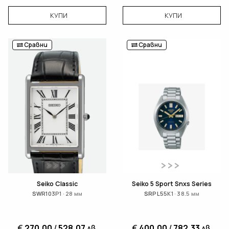
КУПИ
КУПИ
Сравни
Сравни
Seiko Classic
Seiko 5 Sport Snxs Series
SWR103P1 · 28 мм
SRPL55K1 · 38.5 мм
€
270,00
/
528,07
лв.
€
400,00
/
782,33
лв.