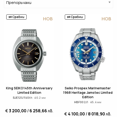
Сравни
Сравни
НОВ
НОВ
King SEIKO145th Anniversary
Seiko Prospex Marinemaster
Limited Edition
1968 Heritage Jamstec Limited
Edition
SJE121J1145th · 40.2 мм
HBF002J1 · 45.4 мм
€
3 200,00
/
6 258,66
лв.
€
4 100,00
/
8 018,90
лв.