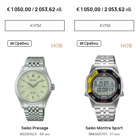
€
1 050,00
/
2 053,62
лв.
€
1 050,00
/
2 053,62
лв.
КУПИ
КУПИ
Сравни
Сравни
НОВ
НОВ
Seiko Presage
Seiko Montre Sport
HCC002J1 · 38 мм
SMGG17P1 · 37 мм