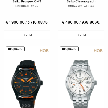
Seiko Prospex GMT
Seiko Chronograph
HBC002J1 · 42 мм
SSB477P1 · 41.5 мм
€
1 900,00
/
3 716,08
лв.
€
480,00
/
938,80
лв.
КУПИ
КУПИ
Сравни
Сравни
НОВ
НОВ