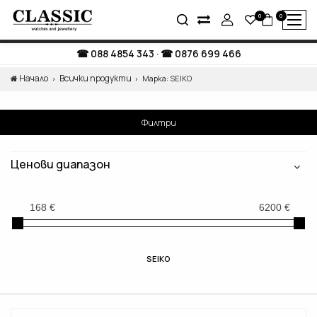
0
0
088 4854 343
·
0876 699 466
Начало
Всички продукти
Марка: SEIKO
Филтри
Ценови диапазон
SEIKO