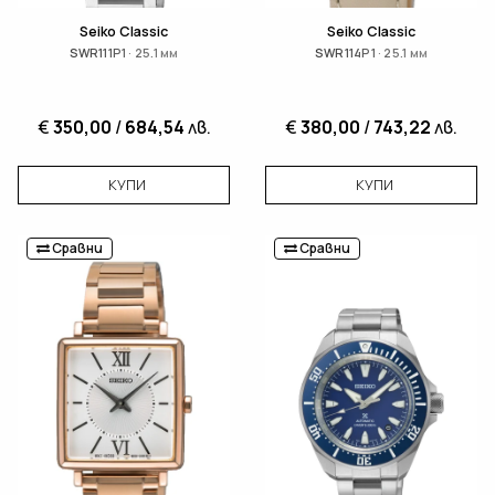
Seiko Classic
Seiko Classic
SWR111P1 · 25.1 мм
SWR114P1 · 25.1 мм
€
350,00
/
684,54
лв.
€
380,00
/
743,22
лв.
КУПИ
КУПИ
Сравни
Сравни