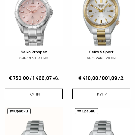
Seiko Prospex
Seiko 5 Sport
SUR597J1 · 34 мм
SRE024K1 · 28 мм
€
750,00
/
1 466,87
лв.
€
410,00
/
801,89
лв.
КУПИ
КУПИ
Сравни
Сравни