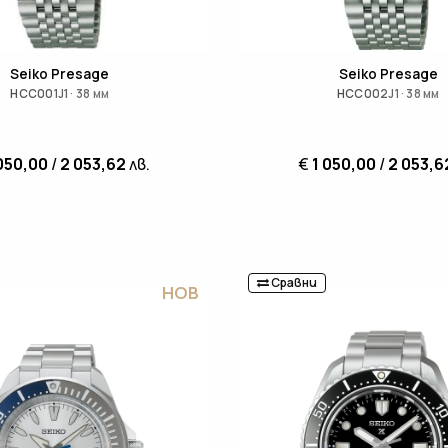
Seiko Presage
Seiko Presage
HCC001J1 · 38 мм
HCC002J1 · 38 мм
050,00
/
2 053,62
лв.
€
1 050,00
/
2 053,6
Сравни
НОВ