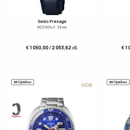
Seiko Presage
HCC004J1 · 38 мм
€
1 050,00
/
2 053,62
лв.
€
1 
Сравни
Сравни
НОВ