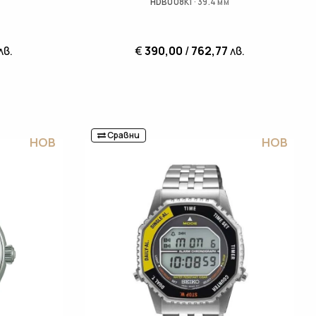
HDB008K1 · 39.4 мм
лв.
€
390,00
/
762,77
лв.
Сравни
НОВ
НОВ