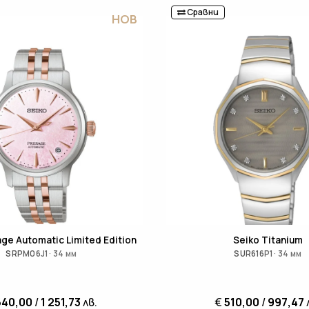
Сравни
НОВ
ge Automatic Limited Edition
Seiko Titanium
SRPM06J1 · 34 мм
SUR616P1 · 34 мм
640,00
/
1 251,73
лв.
€
510,00
/
997,47