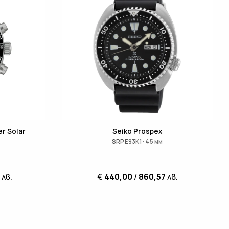
r Solar
Seiko Prospex
SRPE93K1 · 45 мм
лв.
€
440,00
/
860,57
лв.