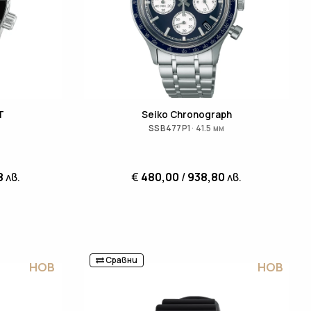
T
Seiko Chronograph
SSB477P1 · 41.5 мм
8
лв.
€
480,00
/
938,80
лв.
Сравни
НОВ
НОВ