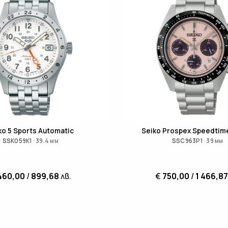
ko 5 Sports Automatic
Seiko Prospex Speedtime
SSK059K1 · 39.4 мм
SSC963P1 · 39 мм
460,00
/
899,68
лв.
€
750,00
/
1 466,87