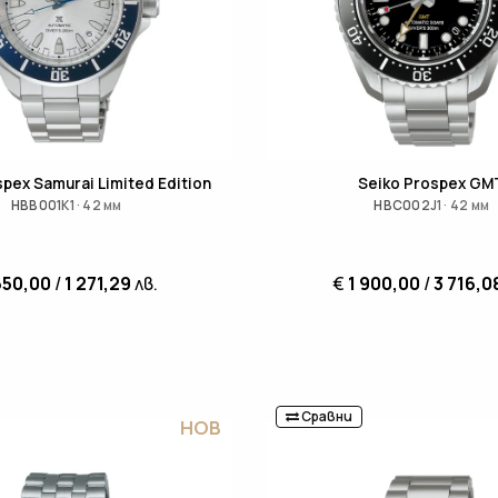
spex Samurai Limited Edition
Seiko Prospex GM
HBB001K1 · 42 мм
HBC002J1 · 42 мм
650,00
/
1 271,29
лв.
€
1 900,00
/
3 716,0
Сравни
НОВ