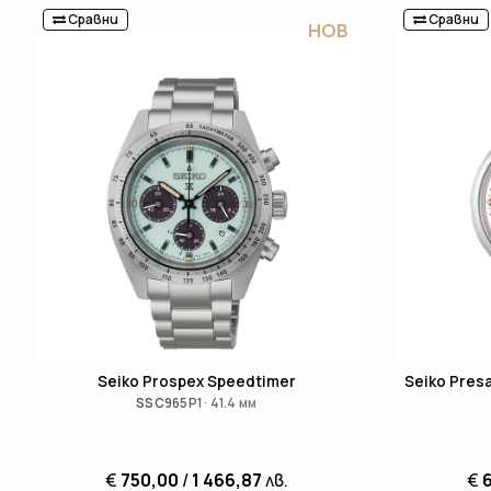
Сравни
Сравни
НОВ
Seiko Prospex Speedtimer
Seiko Presa
SSC965P1 · 41.4 мм
€
750,00
/
1 466,87
лв.
€