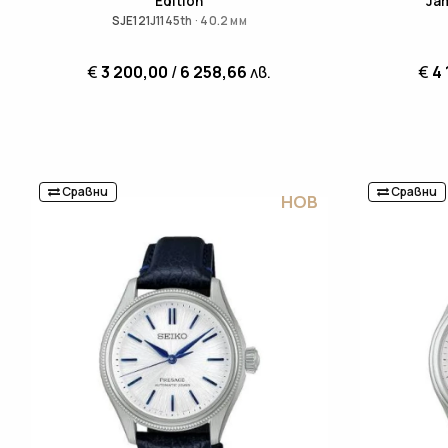
Edition
Jam
SJE121J1145th · 40.2 мм
€
3 200,00
/
6 258,66
лв.
€
4 
Сравни
Сравни
НОВ