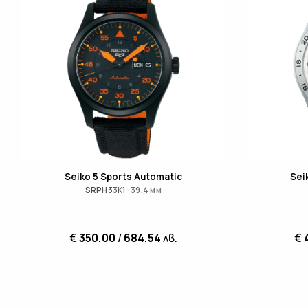
Seiko 5 Sports Automatic
Sei
SRPH33K1 · 39.4 мм
€
350,00
/
684,54
лв.
€