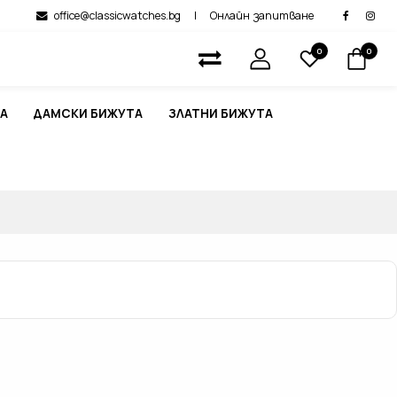
office@classicwatches.bg
|
Онлайн запитване
0
0
А
ДАМСКИ БИЖУТА
ЗЛАТНИ БИЖУТА