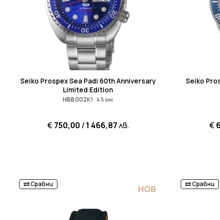
Seiko Prospex Sea Padi 60th Anniversary
Seiko Pro
Limited Edition
HBB002K1 · 45 мм
€
750,00
/
1 466,87
лв.
€
Сравни
Сравни
НОВ