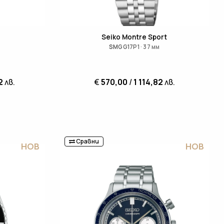
Seiko Montre Sport
SMGG17P1 · 37 мм
2
лв.
€
570,00
/
1 114,82
лв.
Сравни
НОВ
НОВ