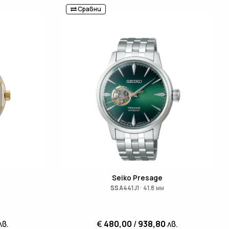
Сравни
Seiko Presage
SSA441J1 · 41.8 мм
лв.
€
480,00
/
938,80
лв.