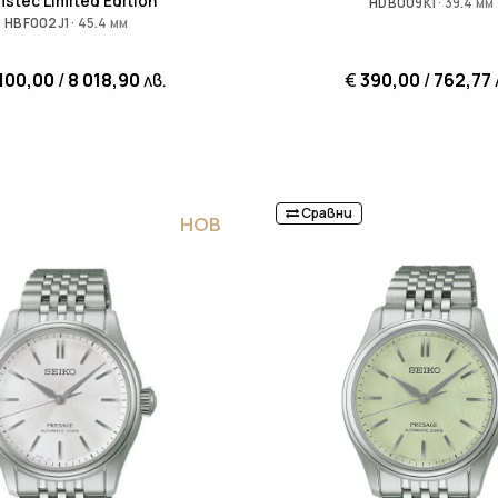
stec Limited Edition
HDB009K1 · 39.4 мм
HBF002J1 · 45.4 мм
100,00
/
8 018,90
лв.
€
390,00
/
762,77
Сравни
НОВ