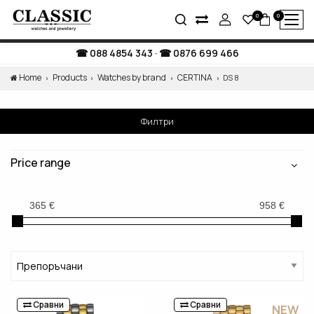
0
0
088 4854 343
·
0876 699 466
Home
Products
Watches by brand
CERTINA
DS 8
Филтри
Price range
Сравни
Сравни
NEW