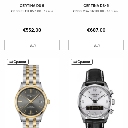
CERTINA DS 8
CERTINA DS-8
C033.851.11.057.00 · 42 мм
C033.234.36.118.00 · 34.5 мм
€
552,00
€
687,00
BUY
BUY
Сравни
Сравни