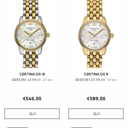
CERTINA DS-8
CERTINA DS 8
C033.051.22.118.01 · 27 мм
C033.051.33.118.00 · 27 мм
€
546,00
€
589,00
BUY
BUY