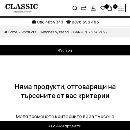
0
0
088 4854 343
·
0876 699 466
Home
Products
Watches by brand
GARMIN
VIVOMOVE
Филтри
Няма продукти, отговарящи на
търсените от вас критерии
Моля променете критериите ви за търсене
Всички продукти