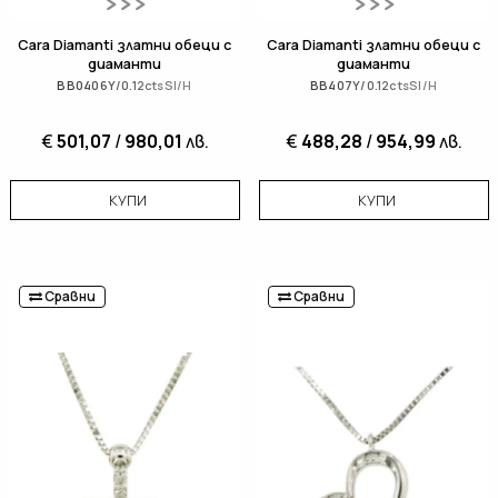
Cara Diamanti златни обеци с
Cara Diamanti златни обеци с
диаманти
диаманти
BB0406Y/0.12ctsSI/H
BB407Y/0.12ctsSI/H
€
501,07
/
980,01
лв.
€
488,28
/
954,99
лв.
КУПИ
КУПИ
Сравни
Сравни