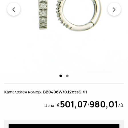
Каталожен номер
: BB0406W/0.12ctsSI/H
501,07
980,01
€
/
лв.
Цена