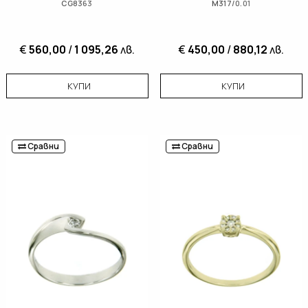
CG8363
M317/0.01
€
560,00
/
1 095,26
лв.
€
450,00
/
880,12
лв.
КУПИ
КУПИ
Сравни
Сравни