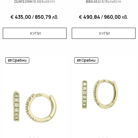
CLN1529W/0.005ctSI/H
BB0452/0.13ctsSI/H
€
435,00
/
850,79
лв.
€
490,84
/
960,00
лв.
КУПИ
КУПИ
Сравни
Сравни