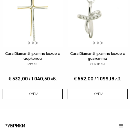
Cara Diamanti златно колие с
Cara Diamanti златно колие с
цирконии
диаманти
P1238
CLN1113H
€
532,00
/
1 040,50
лв.
€
562,00
/
1 099,18
лв.
КУПИ
КУПИ
РУБРИКИ