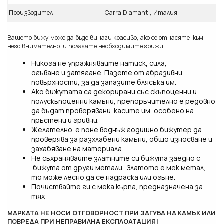
Производител
Carra Diamanti, Италия
Вашето бижу може да бъде винаги красиво, ако се отнасяте към
него внимателно и полагате необходимите грижи.
Никога не упражнявайте натиск
,
сила,
огъване и затягане. Пазете от абразивни
повърхности, за да запазите блясъка им.
Ако бижутата са декорирани със
скъпоценни и
полускъпоценни камъни, препоръчително е редовно
да бъдат проверявани касите им, особено на
пръстени и гривни.
Желателно е поне веднъж годишно бижутер да
проверява за разхлабени камъни, общо износване и
захабяване на материала.
Не съхранявайте златните си бижута заедно с
бижута от други метали. Златото е мек метал,
то може лесно да се надраска или огъне.
Почиствайте ги с мека кърпа, предназначена за
тях
МАРКАТА НЕ НОСИ ОТГОВОРНОСТ ПРИ ЗАГУБА НА КАМЪК ИЛИ
ПОВРЕДА ПРИ НЕПРАВИЛНА ЕКСПЛОАТАЦИЯ!