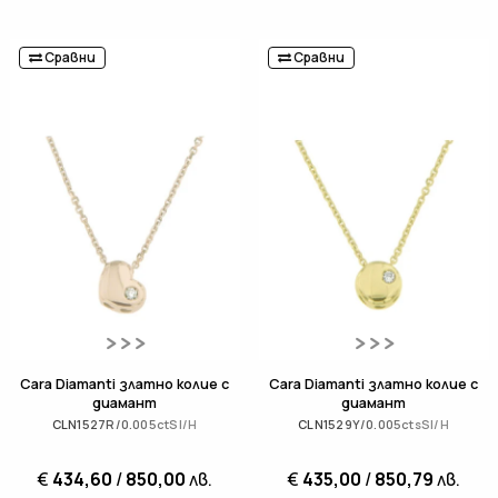
Сравни
Сравни
Cara Diamanti златно колие с
Cara Diamanti златно колие с
диамант
диамант
CLN1527R/0.005ctSI/H
CLN1529Y/0.005ctsSI/H
€
434,60
/
850,00
лв.
€
435,00
/
850,79
лв.