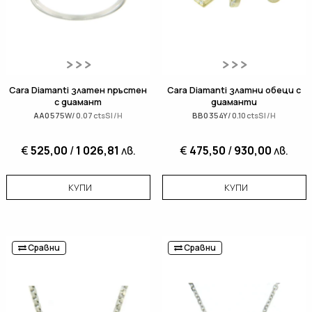
Cara Diamanti златен пръстен
Cara Diamanti златни обеци с
с диамант
диаманти
AA0575W/0.07ctsSI/H
BB0354Y/0.10ctsSI/H
€
525,00
/
1 026,81
лв.
€
475,50
/
930,00
лв.
КУПИ
КУПИ
Сравни
Сравни