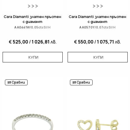
Cara Diamanti златен пръстен
Cara Diamanti златен пръстен
с диамант
с диамант
AA0441W/0.05ctsSI/H
AA0570Y/0.07ctsSI/H
€
525,00
/
1 026,81
лв.
€
550,00
/
1 075,71
лв.
КУПИ
КУПИ
Сравни
Сравни