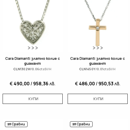
Cara Diamanti златно колие с
Cara Diamanti златно колие с
диамант
диамант
CLN1302W/0.06ctsSI/H
CLN1450Y/0.01ctsSI/H
€
490,00
/
958,36
лв.
€
486,00
/
950,53
лв.
КУПИ
КУПИ
Сравни
Сравни