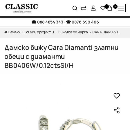
0
0
088 4854 343
·
0876 699 466
Начало
Всички продукти
Бижута по марка
CARA DIAMANTI
Дамско бижу Cara Diamanti златни
обеци с диаманти
BB0406W/0.12ctsSI/H