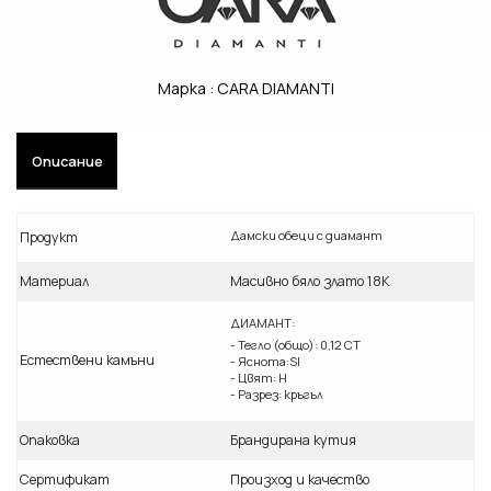
Марка :
CARA DIAMANTI
Описание
Дамски обеци с диамант
Продукт
Материал
Масивно бяло злато 18К
ДИАМАНТ:
- Тегло (общо): 0,12 CT
Естествени камъни
- Яснота:SI
- Цвят: H
- Разрез: кръгъл
Опаковка
Брандирана кутия
Сертификат
Произход и качество