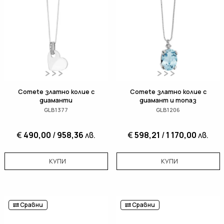
Comete златно колие с
Comete златно колие с
диаманти
диамант и топаз
GLB1377
GLB1206
€
490,00
/
958,36
лв.
€
598,21
/
1 170,00
лв.
КУПИ
КУПИ
Сравни
Сравни