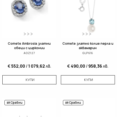
Comete Ambrosia златни
Comete златно колие перла и
обеци с цирконии
аквамарин
AOZ127
GLP616
€
552,00
/
1 079,62
лв.
€
490,00
/
958,36
лв.
КУПИ
КУПИ
Сравни
Сравни