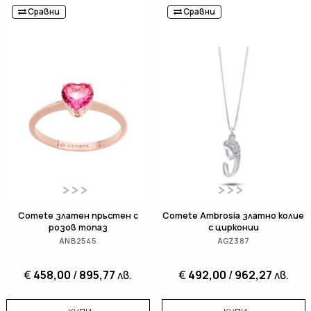
Сравни
Сравни
Comete златен пръстен с
Comete Ambrosia златно колие
розов топаз
с цирконии
ANB2545
AGZ387
€
458,00
/
895,77
лв.
€
492,00
/
962,27
лв.