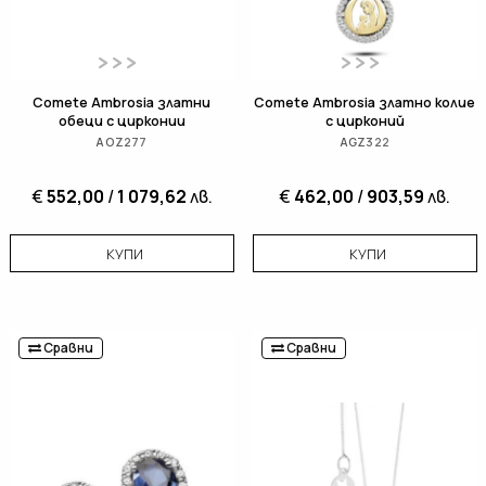
Comete Ambrosia златни
Comete Ambrosia златно колие
обеци с цирконии
с цирконий
AOZ277
AGZ322
€
552,00
/
1 079,62
лв.
€
462,00
/
903,59
лв.
КУПИ
КУПИ
Сравни
Сравни