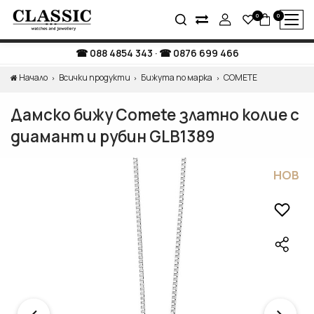
0
0
088 4854 343
·
0876 699 466
Начало
Всички продукти
Бижута по марка
COMETE
Дамско бижу Comete златно колие с
диамант и рубин GLB1389
НОВ