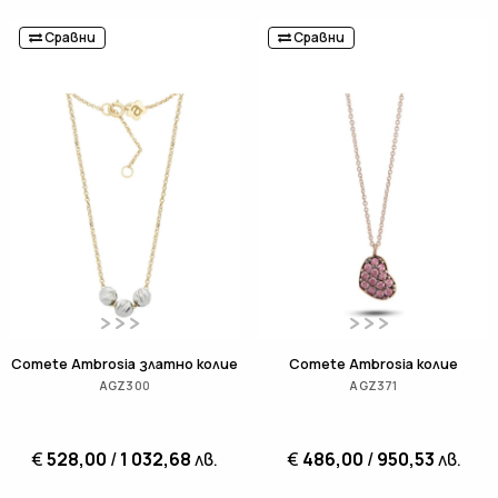
Сравни
Сравни
Comete Ambrosia златно колие
Comete Ambrosia колие
AGZ300
AGZ371
€
528,00
/
1 032,68
лв.
€
486,00
/
950,53
лв.