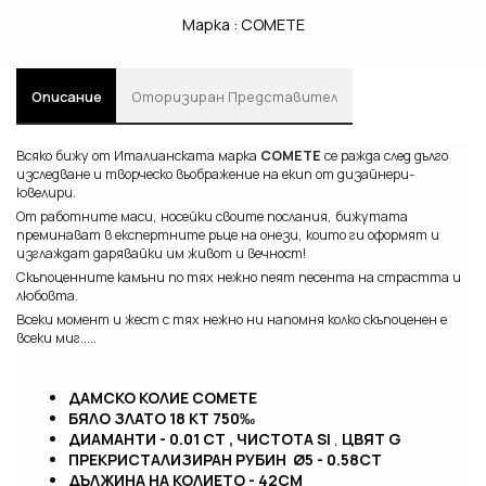
Марка :
COMETE
Описание
Oторизиран Представител
Всяко бижу от Италиaнската марка
COMETE
се ражда след дълго
изследване и творческо въображение на екип от дизайнери-
ювелири.
От работните маси, носейки своите послaния, бижутата
преминават в експертните ръце на онези, които ги оформят и
изглаждат дарявайки им живот и вечност!
Скъпоценните камъни по тях нежно пеят песента на страстта и
любовта.
Всеки момент и жест с тях нежно ни напомня колко скъпоценен е
всеки миг.....
ДАМСКО КОЛИЕ COMETE
БЯЛО ЗЛАТО 18 KT 750‰
ДИАМАНТИ -
0.01 CT , ЧИСТОТА
SI
,
ЦВЯТ G
ПРЕКРИСТАЛИЗИРАН РУБИН Ø5
- 0.58CT
ДЪЛЖИНА НА КОЛИЕТО - 42СМ