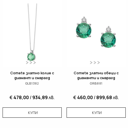
Comete златно колие с
Comete златни обеци с
диамант и смарагд
диаманти и смарагд
GLB1382
ORB881
€
478,00
/
934,89
лв.
€
460,00
/
899,68
лв.
КУПИ
КУПИ