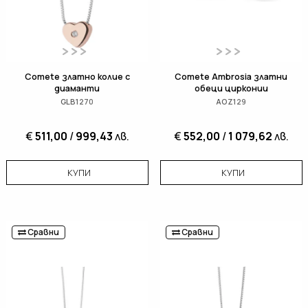
Comete златно колие с
Comete Ambrosia златни
диаманти
обеци цирконии
GLB1270
AOZ129
€
511,00
/
999,43
лв.
€
552,00
/
1 079,62
лв.
КУПИ
КУПИ
Сравни
Сравни