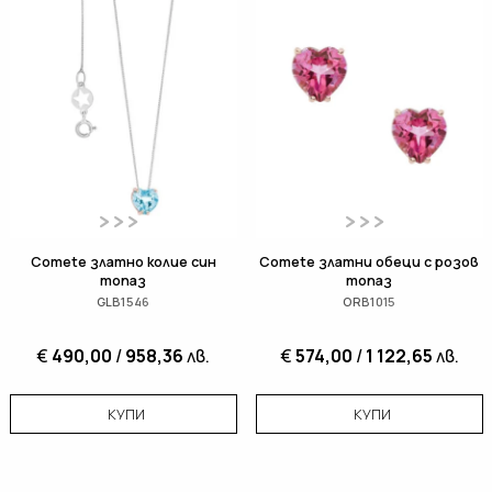
Comete златно колие син
Comete златни обеци с розов
топаз
топаз
GLB1546
ORB1015
€
490,00
/
958,36
лв.
€
574,00
/
1 122,65
лв.
КУПИ
КУПИ