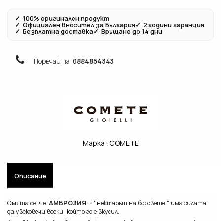
✓
100% оригинален продукт
✓
Официален вносител за България
✓
2 години гаранция
✓
Безплатна доставка
✓
Връщане до 14 дни
Поръчай на:
0884854343
Марка :
COMETE
Описание
Смята се, че
АМБРОЗИЯ -
''нектарът на боровете " има силата
да увековечи всeки, който го е вкусил.