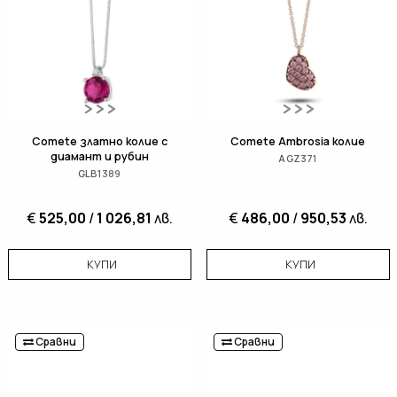
Comete златно колие с
Comete Ambrosia колие
диамант и рубин
AGZ371
GLB1389
€
525,00
/
1 026,81
лв.
€
486,00
/
950,53
лв.
КУПИ
КУПИ
Сравни
Сравни