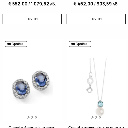
€
552,00
/
1 079,62
лв.
€
462,00
/
903,59
лв.
КУПИ
КУПИ
Сравни
Сравни
Comete Ambrosia златни
Comete златно колие перла и