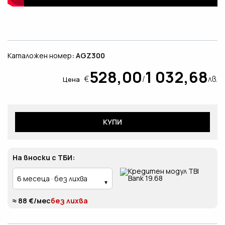
Каталожен номер
: AGZ300
528,00
1 032,68
€
/
лв.
Цена
КУПИ
На вноски с ТБИ:
≈ 88 €/мес
без лихва