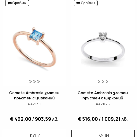
Сравни
Сравни
Comete Ambrosia златен
Comete Ambrosia златен
пръстен с цирконий
пръстен с цирконий
AAZ138
AAZ076
€
462,00
/
903,59
лв.
€
516,00
/
1 009,21
лв.
КУПИ
КУПИ