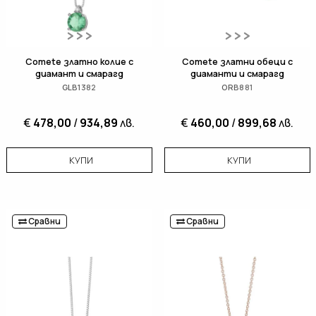
Comete златно колие с
Comete златни обеци с
диамант и смарагд
диаманти и смарагд
GLB1382
ORB881
€
478,00
/
934,89
лв.
€
460,00
/
899,68
лв.
КУПИ
КУПИ
Сравни
Сравни