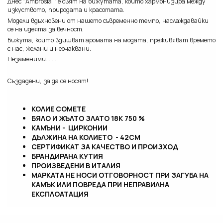
Днес "Ambrosia '' e свят на бижутата, който хармонизира между
изкуството, природата и красотата.
Модели вдъхновени от нашето съвременно темпо, наслаждавайки
се на идеята за вечност.
Бижута, които вдишват аромата на модата, преживяват времето
с нас, желани и неочаквани.
Незаменими........
Създадени, за да се носят!
КОЛИЕ COMETE
БЯЛО И ЖЪЛТО ЗЛАТО 18К 750 %
КАМЪНИ - ЦИРКОНИИ
ДЪЛЖИНА НА КОЛИЕТО - 42СМ
СЕРТИФИКАТ ЗА КАЧЕСТВО И ПРОИЗХОД
БРАНДИРАНА КУТИЯ
ПРОИЗВЕДЕНИ В ИТАЛИЯ
МАРКАТА НЕ НОСИ ОТГОВОРНОСТ ПРИ ЗАГУБА НА
КАМЪК ИЛИ ПОВРЕДА ПРИ НЕПРАВИЛНА
ЕКСПЛОАТАЦИЯ