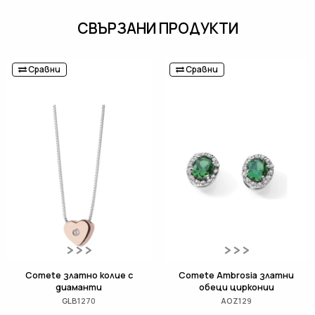
СВЪРЗАНИ ПРОДУКТИ
Сравни
Сравни
Comete златно колие с
Comete Ambrosia златни
диаманти
обеци цирконии
GLB1270
AOZ129