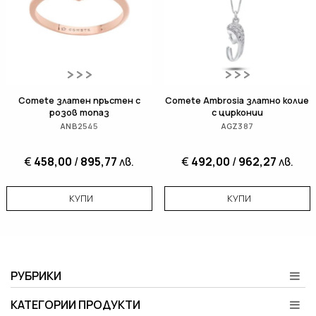
Comete златен пръстен с
Comete Ambrosia златно колие
розов топаз
с цирконии
ANB2545
AGZ387
€
458,00
/
895,77
лв.
€
492,00
/
962,27
лв.
КУПИ
КУПИ
РУБРИКИ
КАТЕГОРИИ ПРОДУКТИ