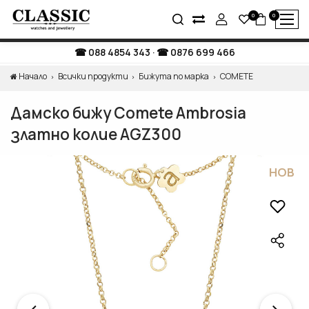
0
0
088 4854 343
·
0876 699 466
Начало
Всички продукти
Бижута по марка
COMETE
Дамско бижу Comete Ambrosia
златно колие AGZ300
НОВ