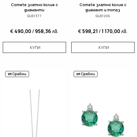
Comete златно колие с
Comete златно колие с
диаманти
диамант и топаз
GLB1377
GLB1206
€
490,00
/
958,36
лв.
€
598,21
/
1 170,00
лв.
КУПИ
КУПИ
Сравни
Сравни