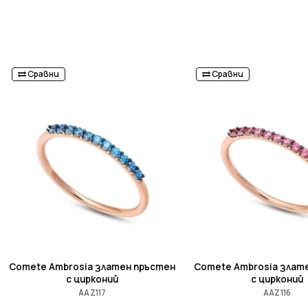
Сравни
Сравни
Comete Ambrosia златен пръстен
Comete Ambrosia злат
с цирконий
с цирконий
AAZ117
AAZ116