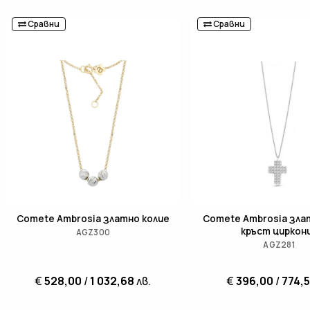
Сравни
Сравни
Comete Ambrosia златно колие
Comete Ambrosia зла
кръст циркон
AGZ300
AGZ281
€
528,00
/
1 032,68
лв.
€
396,00
/
774,5