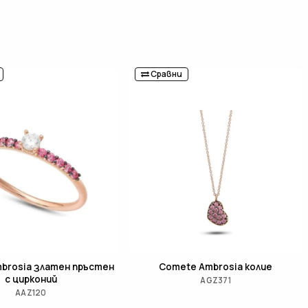
Сравни
brosia златен пръстен
Comete Ambrosia колие
с цирконий
AGZ371
AAZ120