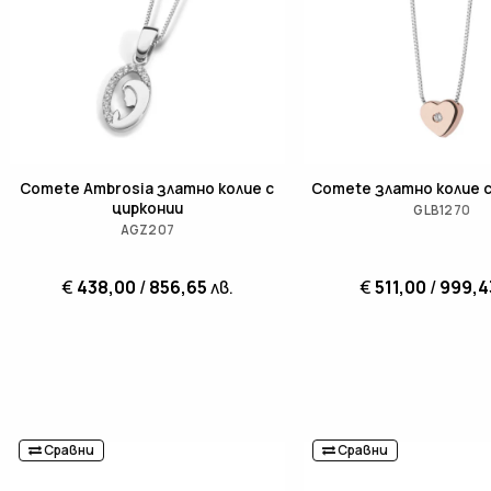
Comete Ambrosia златно колие с
Comete златно колие 
цирконии
GLB1270
AGZ207
€
438,00
/
856,65
лв.
€
511,00
/
999,4
Сравни
Сравни