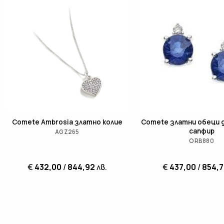
Comete Ambrosia златно колие
Comete златни обеци 
сапфир
AGZ265
ORB880
€
432,00
/
844,92
лв.
€
437,00
/
854,