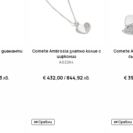
с диаманти
Comete Ambrosia златно колие с
Comete A
цирконии
съ
AGZ264
3
лв.
€
432,00
/
844,92
лв.
€
3
Сравни
Сравни