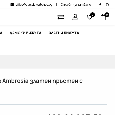
office@classicwatches.bg
|
Онлайн запитване
0
0
А
ДАМСКИ БИЖУТА
ЗЛАТНИ БИЖУТА
 Ambrosia златен пръстен с