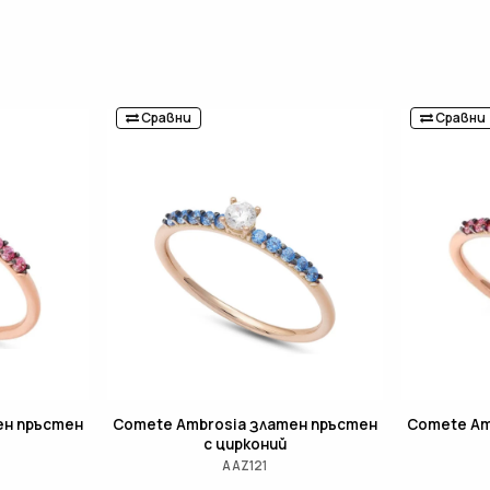
Сравни
Сравни
ен пръстен
Comete Ambrosia златен пръстен
Comete Am
с цирконий
AAZ121