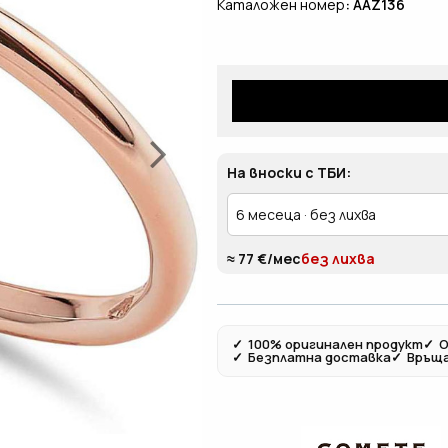
Каталожен номер
: AAZ136
На вноски с ТБИ:
≈ 77 €/мес
без лихва
✓
100% оригинален продукт
✓
О
✓
Безплатна доставка
✓
Връща