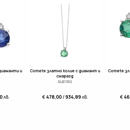
диаманти и
Comete златно колие с диамант и
Comete зл
смарагд
GLB1382
70
лв.
€
478,00
/
934,89
лв.
€
46