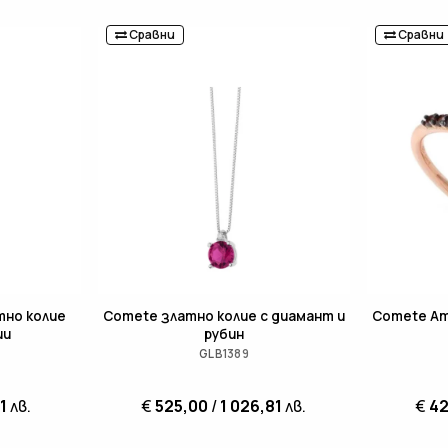
Сравни
Сравни
тно колие
Comete златно колие с диамант и
Comete Am
ии
рубин
GLB1389
1
лв.
€
525,00
/
1 026,81
лв.
€
42