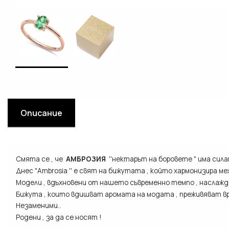
Описание
Смята се , че
АМБРОЗИЯ
''нектарът на боровете " има силат
Днес "Ambrosia '' e свят на бижутата , който хармонизира м
Модели , вдъхновени от нашето съвременно темпо , наслажда
Бижута , които вдишват аромата на модата , преживяват вре
Незаменими..
Родени , за да се носят !