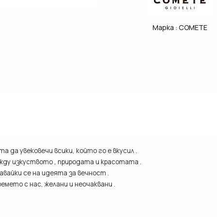
Марка :
COMETE
а да увековечи всики, който го е вкусил .
ежду изкуството , природата и красотата .
вайки се на идеята за вечност .
мето с нас, желани и неочаквани .