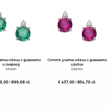
атни обеци с диаманти
Comete златни обеци с диаманти
и смарагд
и рубин
ORB881
ORB882
0,00
/
899,68
лв.
€
437,00
/
854,70
лв.