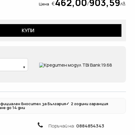
462,00
903,59
€
/
лв.
Цена
КУПИ
фициален вносител за България
✓
2 години гаранция
не до 14 дни
Поръчай на:
0884854343