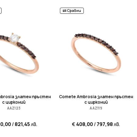
Сравни
brosia златен пръстен
Comete Ambrosia златен пръстен
с цирконий
с цирконий
AAZ123
AAZ119
0,00
/
821,45
лв.
€
408,00
/
797,98
лв.