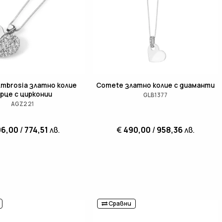
mbrosia златно колие
Comete златно колие с диаманти
рце с цирконии
GLB1377
AGZ221
96,00
/
774,51
лв.
€
490,00
/
958,36
лв.
Сравни