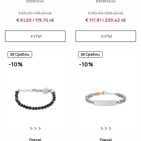
DX1101040
DX1385040
€
68,00
/
133,00
лв.
€
130,90
/
256,02
лв.
€
61,20
/
119,70
лв.
€
117,81
/
230,42
лв.
КУПИ
КУПИ
Сравни
Сравни
-10%
-10%
Diesel
Diesel