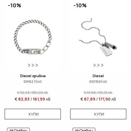
-10%
-10%
Diesel гривна
Diesel
DX1627040
DX1156040
€
92,03
/
180,00
лв.
€
97,66
/
191,01
лв.
€
82,83
/
161,99
лв.
€
87,89
/
171,90
лв.
КУПИ
КУПИ
Сравни
Сравни