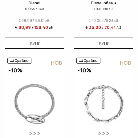
Diesel
Diesel обеци
DX1553040
DX1519040
€
89,99
/
176,01
лв.
€
40,00
/
78,23
лв.
€
80,99
/
158,40
лв.
€
36,00
/
70,41
лв.
КУПИ
КУПИ
Сравни
Сравни
НОВ
НОВ
-10%
-10%