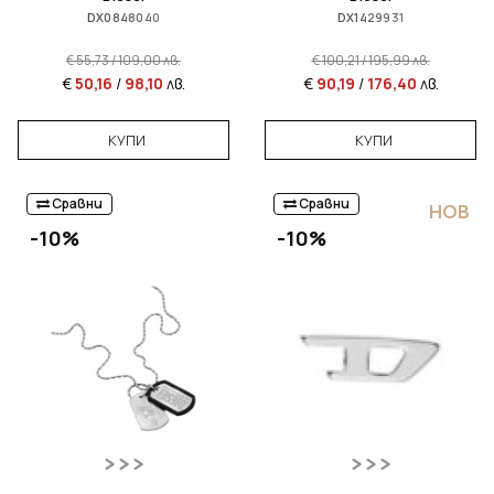
DX0848040
DX1429931
€
55,73
/
109,00
лв.
€
100,21
/
195,99
лв.
€
50,16
/
98,10
лв.
€
90,19
/
176,40
лв.
КУПИ
КУПИ
Сравни
Сравни
НОВ
-10%
-10%