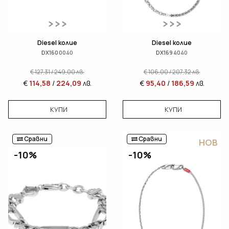
Diesel колие
Diesel колие
DX1600040
DX1694040
€
127,31
/
249,00
лв.
€
106,00
/
207,32
лв.
€
114,58
/
224,09
лв.
€
95,40
/
186,59
лв.
КУПИ
КУПИ
Сравни
Сравни
НОВ
-10%
-10%