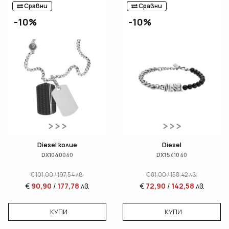
Сравни
Сравни
-10%
-10%
Diesel колие
Diesel
DX1040040
DX1541040
€
101,00
/
197,54
лв.
€
81,00
/
158,42
лв.
€
90,90
/
177,78
лв.
€
72,90
/
142,58
лв.
КУПИ
КУПИ