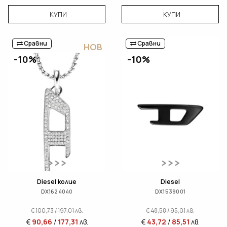
КУПИ
КУПИ
Сравни
Сравни
НОВ
-10%
-10%
Diesel колие
Diesel
DX1624040
DX1539001
€
100,73
/
197,01
лв.
€
48,58
/
95,01
лв.
€
90,66
/
177,31
лв.
€
43,72
/
85,51
лв.