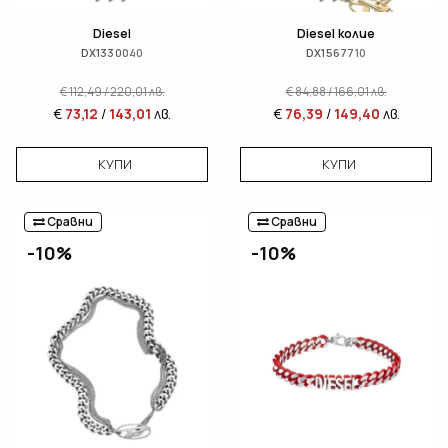
Diesel
Diesel колие
DX1330040
DX1567710
€
112,49
/
220,01
лв.
€
84,88
/
166,01
лв.
€
73,12
/
143,01
лв.
€
76,39
/
149,40
лв.
КУПИ
КУПИ
Сравни
Сравни
-10%
-10%