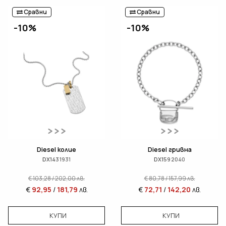
Сравни
Сравни
-10%
-10%
Diesel колие
Diesel гривна
DX1431931
DX1592040
€
103,28
/
202,00
лв.
€
80,78
/
157,99
лв.
€
92,95
/
181,79
лв.
€
72,71
/
142,20
лв.
КУПИ
КУПИ