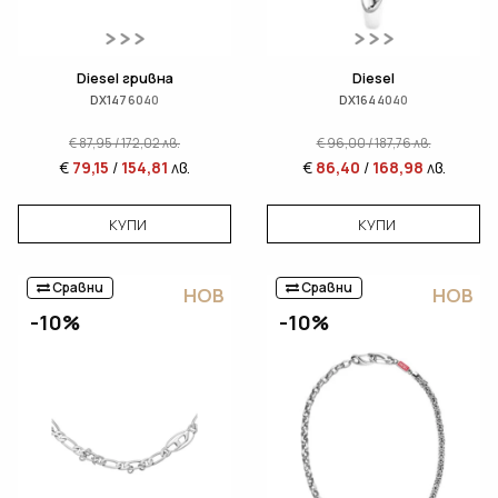
Diesel гривна
Diesel
DX1476040
DX1644040
€
87,95
/
172,02
лв.
€
96,00
/
187,76
лв.
€
79,15
/
154,81
лв.
€
86,40
/
168,98
лв.
КУПИ
КУПИ
Сравни
Сравни
НОВ
НОВ
-10%
-10%