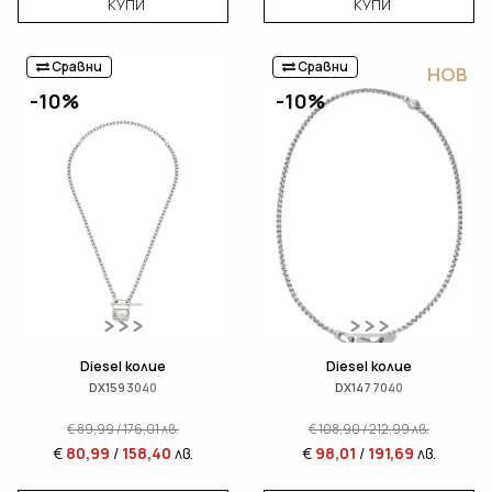
КУПИ
КУПИ
Сравни
Сравни
НОВ
-10%
-10%
Diesel колие
Diesel колие
DX1593040
DX1477040
€
89,99
/
176,01
лв.
€
108,90
/
212,99
лв.
€
80,99
/
158,40
лв.
€
98,01
/
191,69
лв.