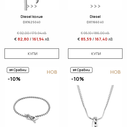
Diesel колие
Diesel
DX1625040
DX1166040
€
92,00
/
179,94
лв.
€
95,10
/
186,00
лв.
€
82,80
/
161,94
лв.
€
85,59
/
167,40
лв.
КУПИ
КУПИ
Сравни
Сравни
НОВ
НОВ
-10%
-10%