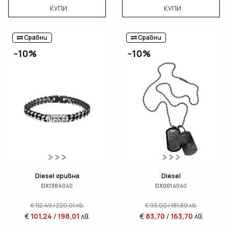
КУПИ
КУПИ
Сравни
Сравни
-10%
-10%
Diesel гривна
Diesel
DX1386040
DX0014040
€
112,49
/
220,01
лв.
€
93,00
/
181,89
лв.
€
101,24
/
198,01
лв.
€
83,70
/
163,70
лв.