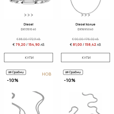
Diesel
Diesel колие
DX1351040
DX1695040
€
88,00
/
172,11
лв.
€
90,00
/
176,02
лв.
€
79,20
/
154,90
лв.
€
81,00
/
158,42
лв.
КУПИ
КУПИ
Сравни
Сравни
НОВ
-10%
-10%