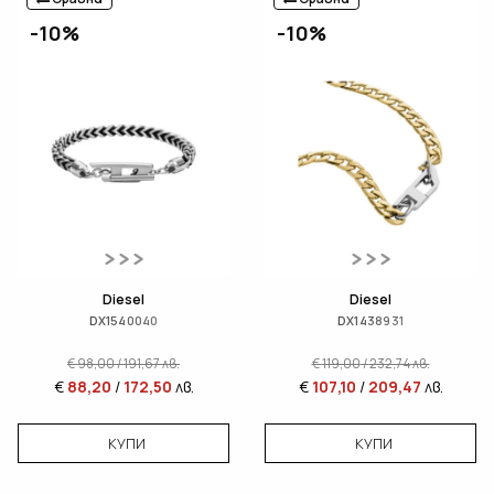
-10%
-10%
Diesel
Diesel
DX1540040
DX1438931
€
98,00
/
191,67
лв.
€
119,00
/
232,74
лв.
€
88,20
/
172,50
лв.
€
107,10
/
209,47
лв.
КУПИ
КУПИ