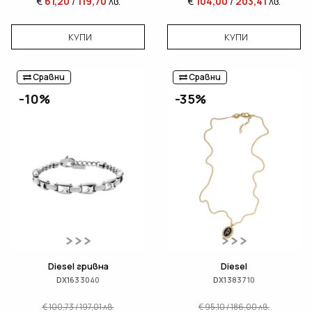
€
61,20
/
119,70
лв.
€
104,00
/
203,41
лв.
КУПИ
КУПИ
Сравни
Сравни
-10%
-35%
Diesel гривна
Diesel
DX1633040
DX1383710
€
100,73
/
197,01
лв.
€
95,10
/
186,00
лв.