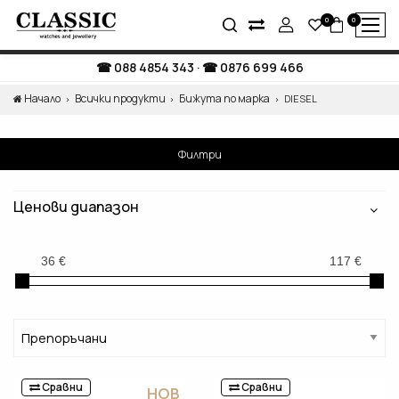
0
0
088 4854 343
·
0876 699 466
Начало
Всички продукти
Бижута по марка
DIESEL
Филтри
Ценови диапазон
Сравни
Сравни
НОВ