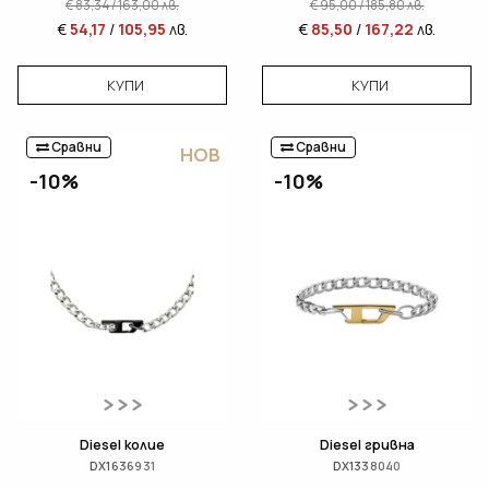
€
83,34
/
163,00
лв.
€
95,00
/
185,80
лв.
€
54,17
/
105,95
лв.
€
85,50
/
167,22
лв.
КУПИ
КУПИ
Сравни
Сравни
НОВ
-10%
-10%
Diesel колие
Diesel гривна
DX1636931
DX1338040