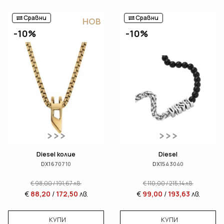
Сравни
Сравни
НОВ
-10%
-10%
Diesel колие
Diesel
DX1670710
DX1543040
€
98,00
/
191,67
лв.
€
110,00
/
215,14
лв.
€
88,20
/
172,50
лв.
€
99,00
/
193,63
лв.
КУПИ
КУПИ