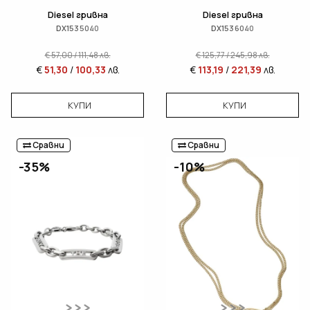
Diesel гривна
Diesel гривна
DX1535040
DX1536040
€
57,00
/
111,48
лв.
€
125,77
/
245,98
лв.
€
51,30
/
100,33
лв.
€
113,19
/
221,39
лв.
КУПИ
КУПИ
Сравни
Сравни
-35%
-10%