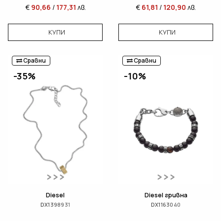
€
90,66
/
177,31
лв.
€
61,81
/
120,90
лв.
КУПИ
КУПИ
Сравни
Сравни
-35%
-10%
Diesel
Diesel гривна
DX1398931
DX1163040