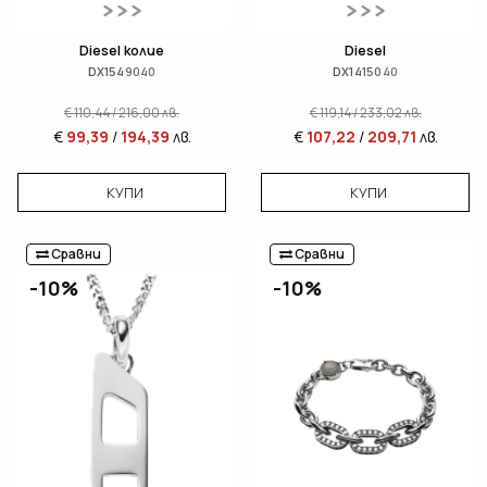
Diesel колие
Diesel
DX1549040
DX1415040
€
110,44
/
216,00
лв.
€
119,14
/
233,02
лв.
€
99,39
/
194,39
лв.
€
107,22
/
209,71
лв.
КУПИ
КУПИ
Сравни
Сравни
-10%
-10%