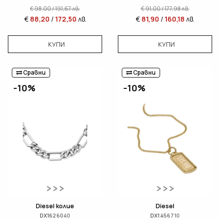
€
98,00
/
191,67
лв.
€
91,00
/
177,98
лв.
€
88,20
/
172,50
лв.
€
81,90
/
160,18
лв.
КУПИ
КУПИ
Сравни
Сравни
-10%
-10%
Diesel колие
Diesel
DX1626040
DX1456710