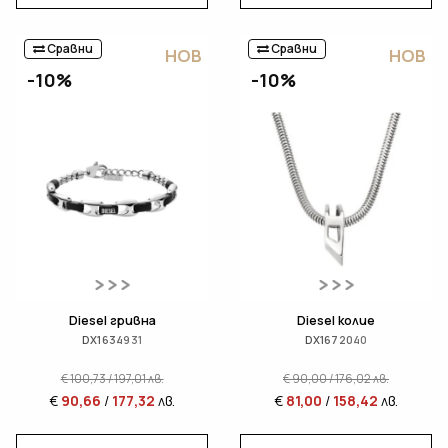
Сравни
Сравни
НОВ
НОВ
-10%
-10%
Diesel гривна
Diesel колие
DX1634931
DX1672040
€
100,73
/
197,01
лв.
€
90,00
/
176,02
лв.
€
90,66
/
177,32
лв.
€
81,00
/
158,42
лв.