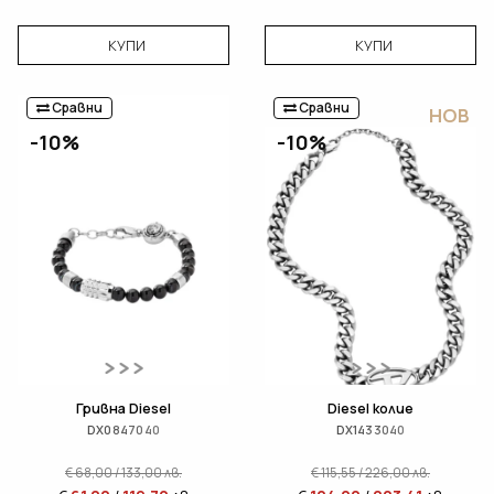
КУПИ
КУПИ
Сравни
Сравни
НОВ
-10%
-10%
Гривна Diesel
Diesel колие
DX0847040
DX1433040
€
68,00
/
133,00
лв.
€
115,55
/
226,00
лв.