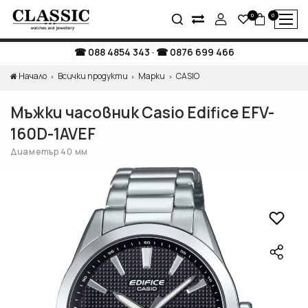
0
0
088 4854 343
·
0876 699 466
Начало
Всички продукти
Марки
CASIO
Мъжки часовник Casio Edifice EFV-
160D-1AVEF
Диаметър 40 мм