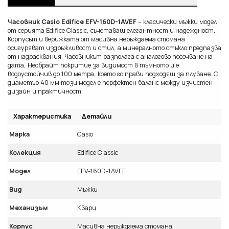
Часовник Casio Edifice EFV-160D-1AVEF
– класически мъжки модел
от серията Edifice Classic, съчетаващ елегантност и надеждност.
Корпусът и верижката от масивна неръждаема стомана
осигуряват издръжливост и стил, а минералното стъкло предпазва
от надрасквания. Часовникът разполага с аналогово посочване на
дата, Необрайт покритие за видимост в тъмното и е
водоустойчив до 100 метра, което го прави подходящ за плуване. С
диаметър 40 мм този модел е перфектен баланс между изчистен
дизайн и практичност.
Характеристика
Детайли
Марка
Casio
Колекция
Edifice Classic
Модел
EFV-160D-1AVEF
Вид
Мъжки
Механизъм
Кварц
Корпус
Масивна неръждаема стомана