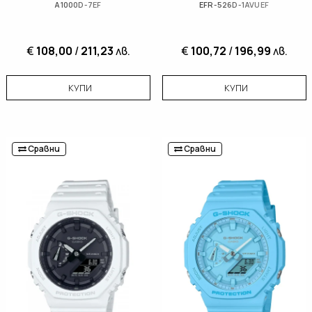
A1000D-7EF
EFR-526D-1AVUEF
€
108,00
/
211,23
лв.
€
100,72
/
196,99
лв.
КУПИ
КУПИ
Сравни
Сравни