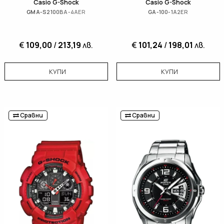
Casio G-Shock
Casio G-Shock
GMA-S2100BA-4AER
GA-100-1A2ER
€
109,00
/
213,19
лв.
€
101,24
/
198,01
лв.
КУПИ
КУПИ
Сравни
Сравни