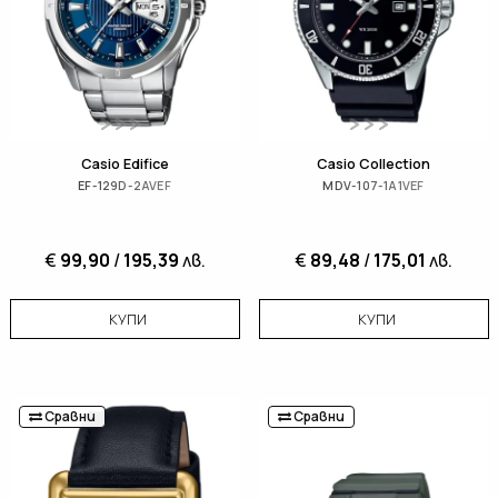
Casio Edifice
Casio Collection
EF-129D-2AVEF
MDV-107-1A1VEF
€
99,90
/
195,39
лв.
€
89,48
/
175,01
лв.
КУПИ
КУПИ
Сравни
Сравни