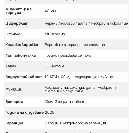
Диаметър на
40 мм
корпуса
Циферблат
Черен / Аналогов / Дата / Необрайт покритие
Стъкло
Минерално
Каишка/верижка
Верижка от неръждаема стомана
Тип закопчалка
Тройно прегъваща се тока
Капак
С винтове
Водоустойчивост
10 ATM (100 м) – подходящ за плуване
Час, минута, секунда, дата, Необрайт
Функции
светлинно покритие
Батерия
Около 3 години живот
Година на издаване
2025
Гаранция
2 години международна гаранция