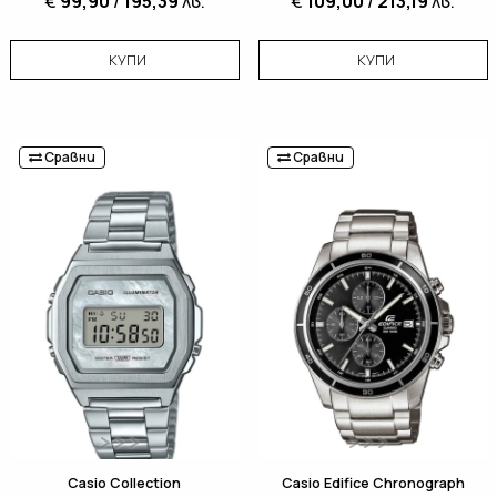
€
99,90
/
195,39
лв.
€
109,00
/
213,19
лв.
КУПИ
КУПИ
Сравни
Сравни
Casio Collection
Casio Edifice Chronograph