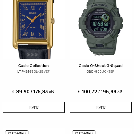
Casio Collection
Casio G-Shock G-Squad
LTP-B165GL-2BVEF
GBD-800UC-3ER
€
89,90
/
175,83
лв.
€
100,72
/
196,99
лв.
КУПИ
КУПИ
Сравни
Сравни