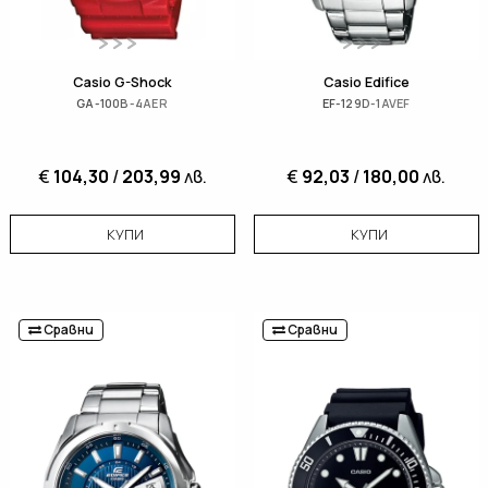
Casio G-Shock
Casio Edifice
GA-100B-4AER
EF-129D-1AVEF
€
104,30
/
203,99
лв.
€
92,03
/
180,00
лв.
КУПИ
КУПИ
Сравни
Сравни