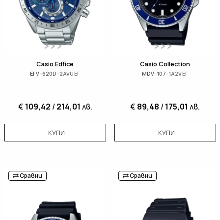
Casio Edfice
Casio Collection
EFV-620D-2AVUEF
MDV-107-1A2VEF
€
109,42
/
214,01
лв.
€
89,48
/
175,01
лв.
КУПИ
КУПИ
Сравни
Сравни