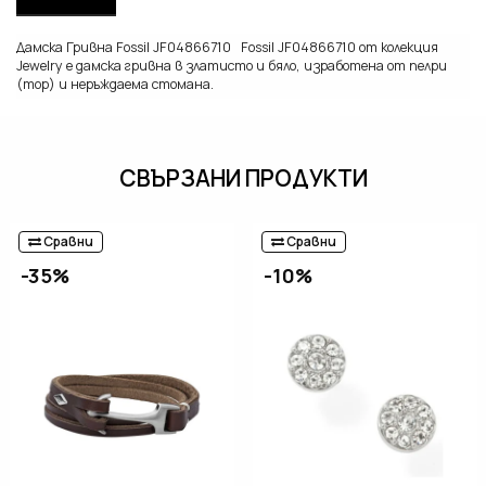
Дамска Гривна Fossil JF04866710 Fossil JF04866710 от колекция
Jewelry e дамска гривна в златисто и бяло, изработена от пелри
(mop) и неръждаема стомана.
СВЪРЗАНИ ПРОДУКТИ
Сравни
Сравни
-35%
-10%