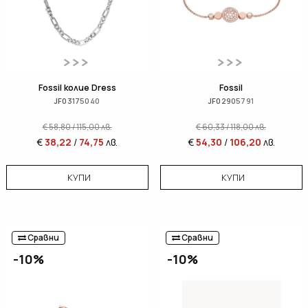
Fossil колие Dress
Fossil
JF03175040
JF02905791
€
58,80
/
115,00
лв.
€
60,33
/
118,00
лв.
€
38,22
/
74,75
лв.
€
54,30
/
106,20
лв.
КУПИ
КУПИ
Сравни
Сравни
-10%
-10%