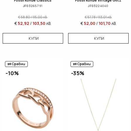
Fossil колие Classics
Fossil колие Vintage Glitz
JF03265791
JF03224040
€
58,80
/
115,00
лв.
€
57,78
/
113,01
лв.
€
52,92
/
103,50
лв.
€
52,00
/
101,70
лв.
КУПИ
КУПИ
Сравни
Сравни
-10%
-35%