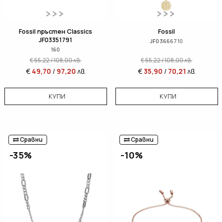
Fossil пръстен Classics
Fossil
JF03351791
JF03666710
160
€
55,22
/
108,00
лв.
€
55,22
/
108,00
лв.
€
49,70
/
97,20
лв.
€
35,90
/
70,21
лв.
КУПИ
КУПИ
Сравни
Сравни
-35%
-10%