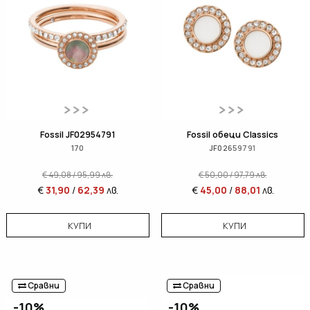
Fossil JF02954791
Fossil обеци Classics
170
JF02659791
€
49,08
/
95,99
лв.
€
50,00
/
97,79
лв.
€
31,90
/
62,39
лв.
€
45,00
/
88,01
лв.
КУПИ
КУПИ
Сравни
Сравни
-10%
-10%