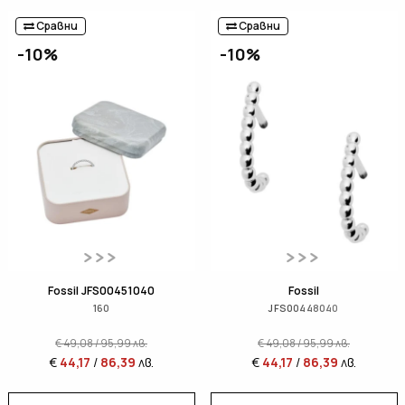
Сравни
Сравни
-10%
-10%
Fossil JFS00451040
Fossil
160
JFS00448040
€
49,08
/
95,99
лв.
€
49,08
/
95,99
лв.
€
44,17
/
86,39
лв.
€
44,17
/
86,39
лв.