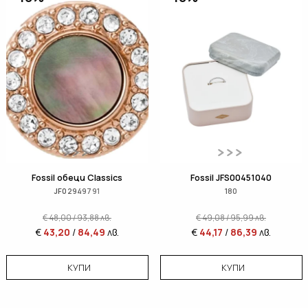
Fossil обеци Classics
Fossil JFS00451040
JF02949791
180
€
48,00
/
93,88
лв.
€
49,08
/
95,99
лв.
€
43,20
/
84,49
лв.
€
44,17
/
86,39
лв.
КУПИ
КУПИ