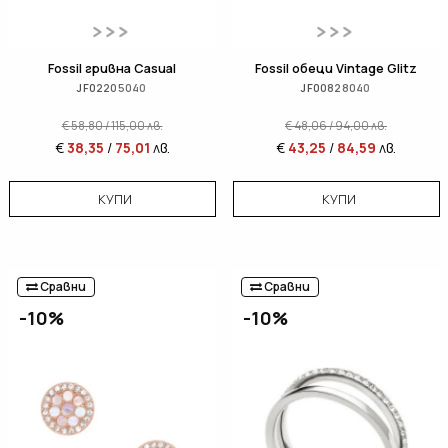
Fossil гривна Casual
Fossil обеци Vintage Glitz
JF02205040
JF00828040
€
58,80
/
115,00
лв.
€
48,06
/
94,00
лв.
€
38,35
/
75,01
лв.
€
43,25
/
84,59
лв.
КУПИ
КУПИ
Сравни
Сравни
-10%
-10%