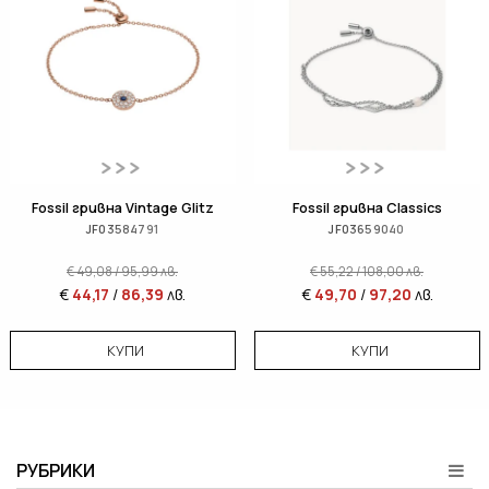
Fossil гривна Vintage Glitz
Fossil гривна Classics
JF03584791
JF03659040
€
49,08
/
95,99
лв.
€
55,22
/
108,00
лв.
€
44,17
/
86,39
лв.
€
49,70
/
97,20
лв.
КУПИ
КУПИ
РУБРИКИ