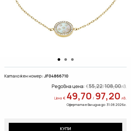
Каталожен номер
: JF04866710
55,22
108,00
Редовна цена:
€
/
лв.
49,70
97,20
€
/
лв.
Цена
Офертата е валидна до: 31.08.2026г.
КУПИ