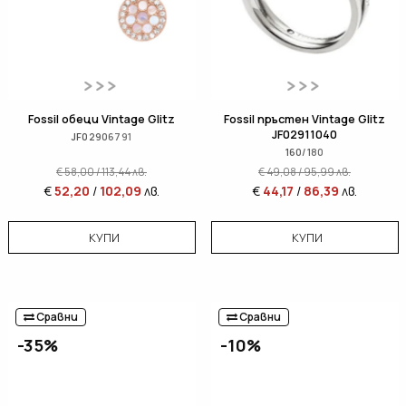
Fossil обеци Vintage Glitz
Fossil пръстен Vintage Glitz
JF02911040
JF02906791
160/180
€
58,00
/
113,44
лв.
€
49,08
/
95,99
лв.
€
52,20
/
102,09
лв.
€
44,17
/
86,39
лв.
КУПИ
КУПИ
Сравни
Сравни
-35%
-10%