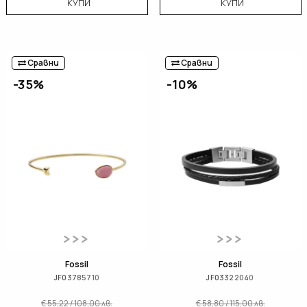
КУПИ
КУПИ
Сравни
Сравни
-35%
-10%
Fossil
Fossil
JF03785710
JF03322040
€
55,22
/
108,00
лв.
€
58,80
/
115,00
лв.