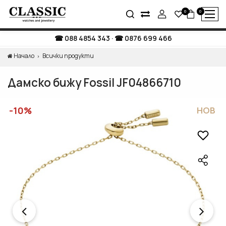
0
0
088 4854 343
·
0876 699 466
Начало
Всички продукти
Дамско бижу Fossil JF04866710
-10%
НОВ