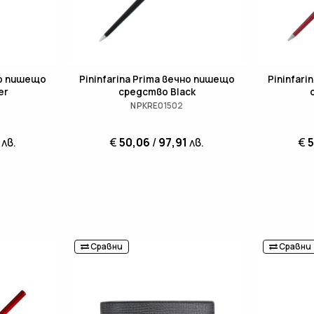
но пишещо
Pininfarina Prima вечно пишещо
Pininfar
er
средство Black
NPKRE01502
лв.
€
50,06
/
97,91
лв.
€
Сравни
Сравни