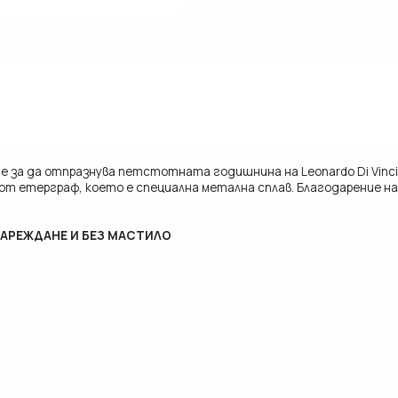
 за да отпразнува петстотната годишнина на Leonardo Di Vinci 
т етерграф, което е специална метална сплав. Благодарение на 
ЗАРЕЖДАНЕ И БЕЗ МАСТИЛО