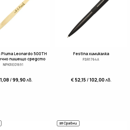
na Piuma Leonardo 500TH
Festina химикалка
вечно пишещо средсто
FSR1764A
NPKRE01691
1,08
/
99,90
лв.
€
52,15
/
102,00
лв.
Сравни