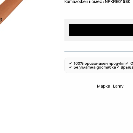
Каталожен номер
: NPKRE01680
✓
100% оригинален продукт
✓
О
✓
Безплатна доставка
✓
Връща
Марка :
Lamy