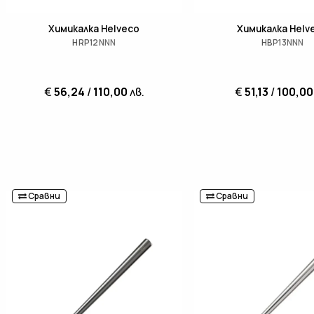
Химикалка Helveco
Химикалка Helv
HRP12NNN
HBP13NNN
€
56,24
/
110,00
лв.
€
51,13
/
100,00
Сравни
Сравни