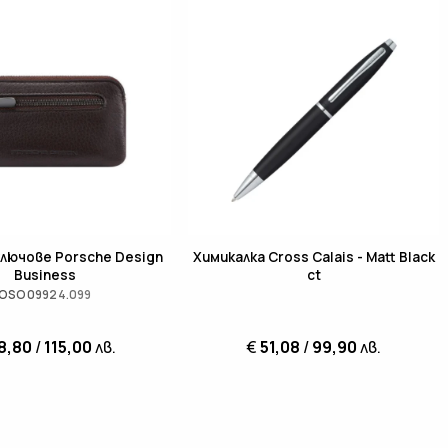
ключове Porsche Design
Химикалка Cross Calais - Matt Black
Business
ct
OSO09924.099
8,80
/
115,00
лв.
€
51,08
/
99,90
лв.