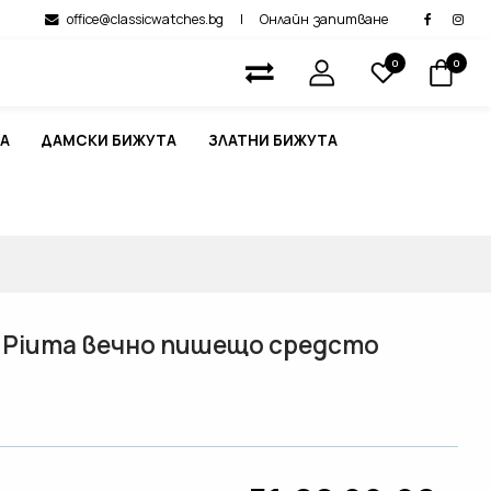
office@classicwatches.bg
|
Онлайн запитване
0
0
А
ДАМСКИ БИЖУТА
ЗЛАТНИ БИЖУТА
na Piuma вечно пишещо средсто