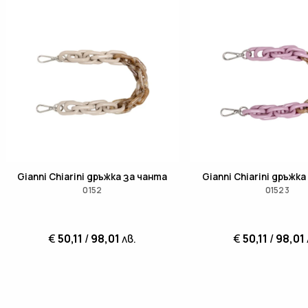
Gianni Chiarini дръжка за чанта
Gianni Chiarini дръжк
0152
01523
€
50,11
/
98,01
лв.
€
50,11
/
98,01