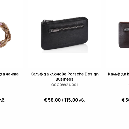
а за чанта
Калъф за ключове Porsche Design
Калъф за 
Business
OSO09924.001
лв.
€
58,80
/
115,00
лв.
€
5