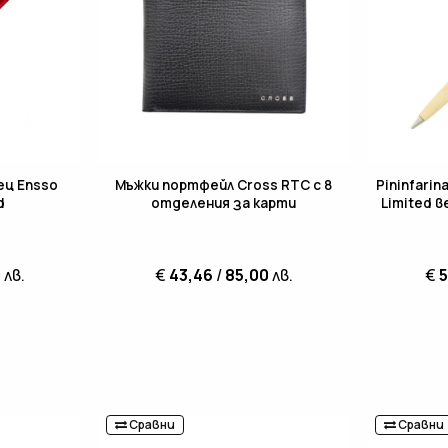
ец Ensso
Мъжки портфейл Cross RTC с 8
Pininfari
d
отделения за карти
Limited 
0
лв.
€
43,46
/
85,00
лв.
€
5
Сравни
Сравни