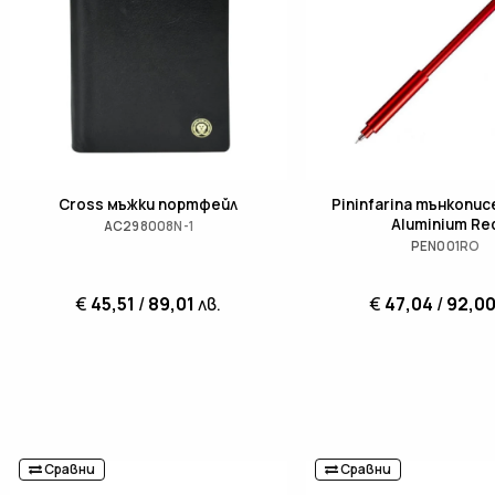
Cross мъжки портфейл
Pininfarina тънкопис
Aluminium Re
AC298008N-1
PEN001RO
€
45,51
/
89,01
лв.
€
47,04
/
92,0
Сравни
Сравни