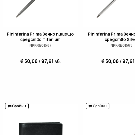
Pininfarina Prima вечно пишещо
Pininfarina Prima веч
средство Titanium
средство Silv
NPKRE01567
NPKRE01565
€
50,06
/
97,91
лв.
€
50,06
/
97,91
Сравни
Сравни