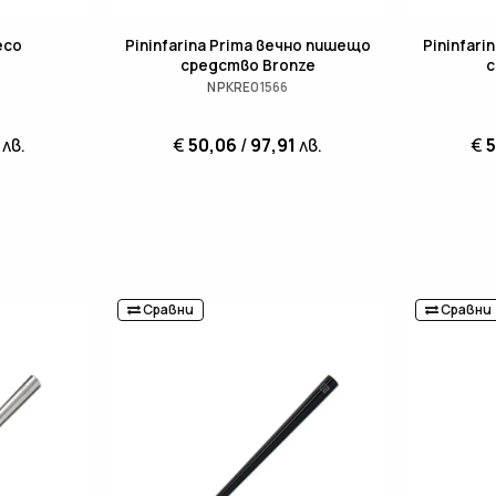
eco
Pininfarina Prima вечно пишещо
Pininfar
средство Bronze
с
NPKRE01566
лв.
€
50,06
/
97,91
лв.
€
Сравни
Сравни