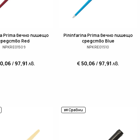
ina Prima вечно пишещо
Pininfarina Prima вечно пишещо
средство Red
средство Blue
NPKRE01509
NPKRE01510
50,06
/
97,91
лв.
€
50,06
/
97,91
лв.
Сравни