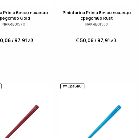
ina Prima вечно пишещо
Pininfarina Prima вечно пишещо
редство Gold
средство Rust
NPKRE01570
NPKRE01568
50,06
/
97,91
лв.
€
50,06
/
97,91
лв.
Сравни