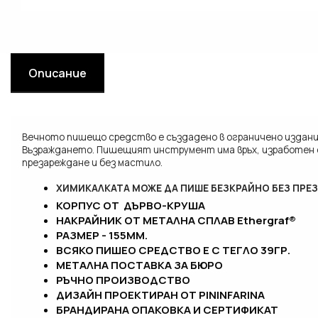
Описание
Вечното пишещо средство е създадено в ограничено издание
Възраждането. Пишещият инструмент има връх, изработен о
презареждане и без мастило.
ХИМИКАЛКАТА МОЖЕ ДА ПИШЕ БЕЗКРАЙНО БЕЗ ПРЕ
КОРПУС ОТ ДЪРВО-КРУША
НАКРАЙНИК ОТ МЕТАЛНА СПЛАВ Ethergraf®
РАЗМЕР - 155ММ.
ВСЯКО ПИШЕО СРЕДСТВО Е С ТЕГЛО 39ГР.
МЕТАЛНА ПОСТАВКА ЗА БЮРО
РЪЧНО ПРОИЗВОДСТВО
ДИЗАЙН ПРОЕКТИРАН ОТ PININFARINA
БРАНДИРАНА ОПАКОВКА И СЕРТИФИКАТ