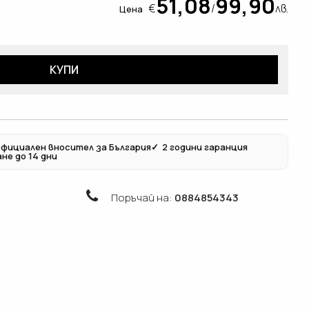
51,08
99,90
€
/
лв.
Цена
КУПИ
фициален вносител за България
✓
2 години гаранция
не до 14 дни
Поръчай на:
0884854343