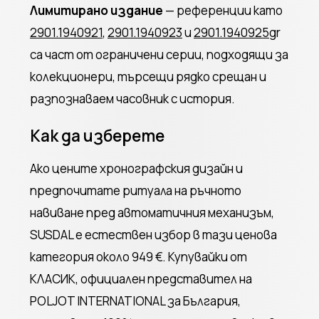
Лимитирано издание
— референции като
2901.1940921
,
2901.1940923
и
2901.1940925
gr
са част от ограничени серии, подходящи за
колекционери, търсещи рядко срещан и
разпознаваем часовник с история.
Как да изберете
Ако цените хронографския дизайн и
предпочитате ритуала на ръчното
навиване пред автоматичния механизъм,
SUSDAL е естествен избор в тази ценова
категория около 949 €. Купувайки от
КЛАСИК, официален представител на
POLJOT INTERNATIONAL за България,