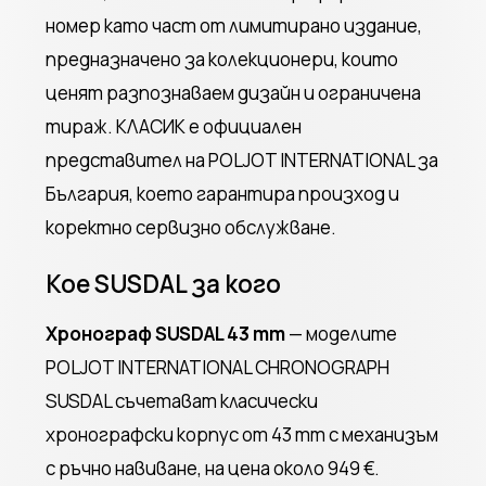
номер като част от лимитирано издание,
предназначено за колекционери, които
ценят разпознаваем дизайн и ограничена
тираж. КЛАСИК е официален
представител на POLJOT INTERNATIONAL за
България, което гарантира произход и
коректно сервизно обслужване.
Кое SUSDAL за кого
Хронограф SUSDAL 43 mm
— моделите
POLJOT INTERNATIONAL CHRONOGRAPH
SUSDAL съчетават класически
хронографски корпус от 43 mm с механизъм
с ръчно навиване, на цена около 949 €.