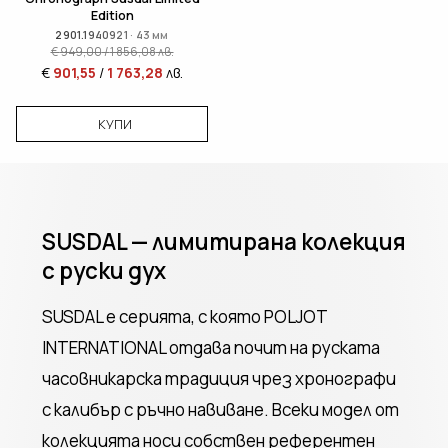
Edition
2901.1940921 · 43 мм
€
949,00
/
1 856,08
лв.
€
901,55
/
1 763,28
лв.
КУПИ
SUSDAL — лимитирана колекция
с руски дух
SUSDAL е серията, с която POLJOT
INTERNATIONAL отдава почит на руската
часовникарска традиция чрез хронографи
с калибър с ръчно навиване. Всеки модел от
колекцията носи собствен референтен