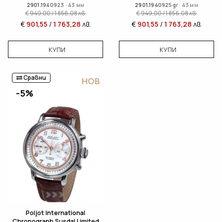
2901.1940923 · 43 мм
2901.1940925gr · 43 мм
€
949,00
/
1 856,08
лв.
€
949,00
/
1 856,08
лв.
€
901,55
/
1 763,28
лв.
€
901,55
/
1 763,28
лв.
КУПИ
КУПИ
Сравни
НОВ
-5%
Poljot International
Chronograph Susdal Limited