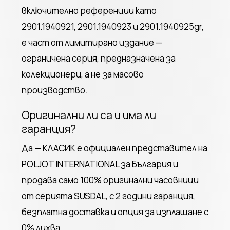
включително референции като
2901.1940921, 2901.1940923 и 2901.1940925gr,
е част от лимитирано издание —
ограничена серия, предназначена за
колекционери, а не за масово
производство.
Оригинални ли са и има ли
гаранция?
Да — КЛАСИК е официален представител на
POLJOT INTERNATIONAL за България и
продава само 100% оригинални часовници
от серията SUSDAL, с 2 години гаранция,
безплатна доставка и опция за изплащане с
0% лихва.