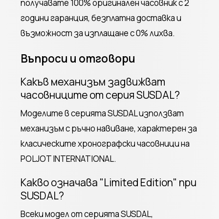
получавате 100% оригинален часовник с 2
години гаранция, безплатна доставка и
възможност за изплащане с 0% лихва.
Въпроси и отговори
Какъв механизъм задвижват
часовниците от серия SUSDAL?
Моделите в серията SUSDAL използват
механизъм с ръчно навиване, характерен за
класическите хронографски часовници на
POLJOT INTERNATIONAL.
Какво означава "Limited Edition" при
SUSDAL?
Всеки модел от серията SUSDAL,