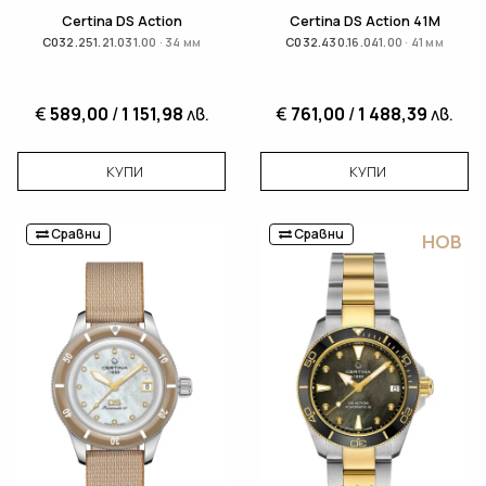
Certina DS Action
Certina DS Action 41M
C032.251.21.031.00 · 34 мм
C032.430.16.041.00 · 41 мм
€
589,00
/
1 151,98
лв.
€
761,00
/
1 488,39
лв.
КУПИ
КУПИ
Сравни
Сравни
НОВ