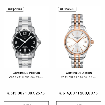
Сравни
Сравни
Certina DS Podium
Certina DS Action
C034.451.11.057.00 · 33 мм
C032.051.22.036.00 · 34 мм
€
515,00
/
1 007,25
лв.
€
614,00
/
1 200,88
лв.