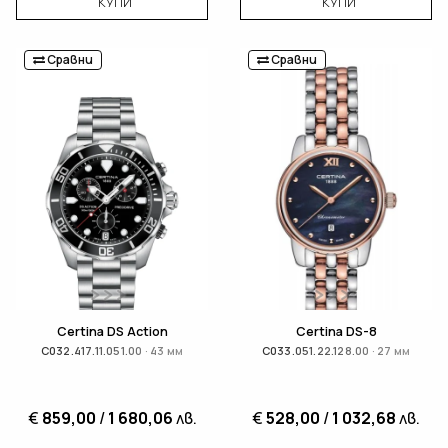
КУПИ
КУПИ
Сравни
Сравни
Certina DS Action
Certina DS-8
C032.417.11.051.00 · 43 мм
C033.051.22.128.00 · 27 мм
€
859,00
/
1 680,06
лв.
€
528,00
/
1 032,68
лв.