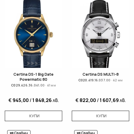
Certina DS-1 Big Date
Certina DS MULTI-8
Powermatic 80
C020.419.16.037.00 · 42 мм
C029.426.36.041.00 · 41 мм
€
945,00
/
1 848,26
лв.
€
822,00
/
1 607,69
лв.
КУПИ
КУПИ
Сравни
Сравни