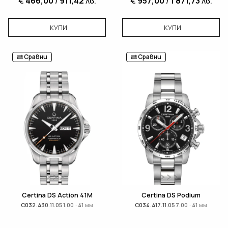
€
466,00
/
911,42
лв.
€
957,00
/
1 871,73
лв.
КУПИ
КУПИ
Сравни
Сравни
Certina DS Action 41M
Certina DS Podium
C032.430.11.051.00 · 41 мм
C034.417.11.057.00 · 41 мм