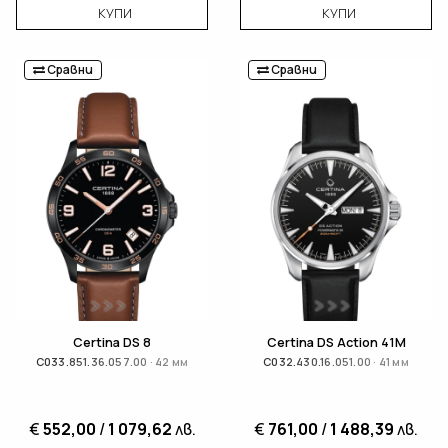
КУПИ
КУПИ
Сравни
Сравни
Certina DS 8
Certina DS Action 41M
C033.851.36.057.00 · 42 мм
C032.430.16.051.00 · 41 мм
€
552,00
/
1 079,62
лв.
€
761,00
/
1 488,39
лв.