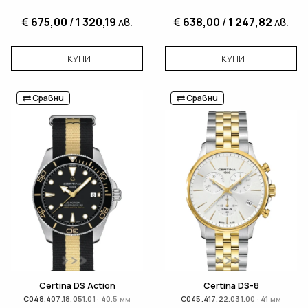
€
675,00
/
1 320,19
лв.
€
638,00
/
1 247,82
лв.
КУПИ
КУПИ
Сравни
Сравни
Certina DS Action
Certina DS-8
C048.407.18.051.01 · 40.5 мм
C045.417.22.031.00 · 41 мм