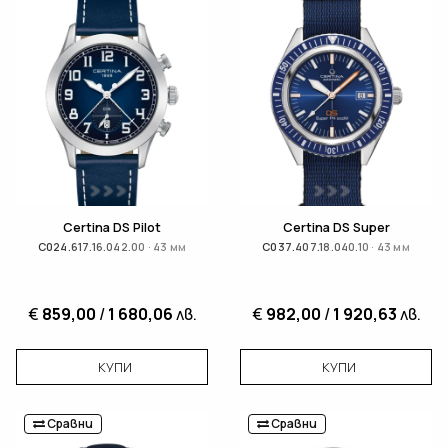
Certina DS Pilot
Certina DS Super
C024.617.16.042.00 · 43 мм
C037.407.18.040.10 · 43 мм
€
859,00
/
1 680,06
лв.
€
982,00
/
1 920,63
лв.
КУПИ
КУПИ
Сравни
Сравни