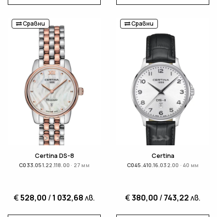
Сравни
Сравни
Certina DS-8
Certina
C033.051.22.118.00 · 27 мм
C045.410.16.032.00 · 40 мм
€
528,00
/
1 032,68
лв.
€
380,00
/
743,22
лв.