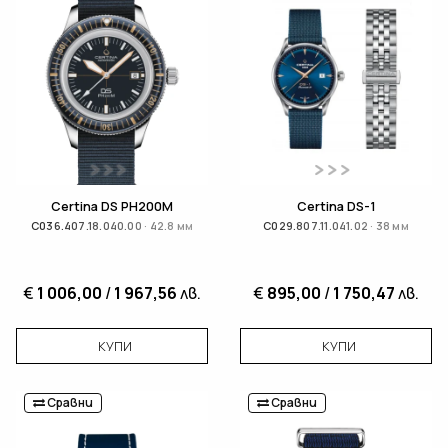
Certina DS PH200M
Certina DS-1
C036.407.18.040.00 · 42.8 мм
C029.807.11.041.02 · 38 мм
€
1 006,00
/
1 967,56
лв.
€
895,00
/
1 750,47
лв.
КУПИ
КУПИ
Сравни
Сравни