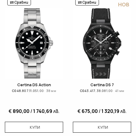
Сравни
Сравни
НОВ
Certina DS Action
Certina DS 7
C048.807.11.051.00 · 38 мм
C043.417.38.081.00 · 41 мм
€
890,00
/
1 740,69
лв.
€
675,00
/
1 320,19
лв.
КУПИ
КУПИ