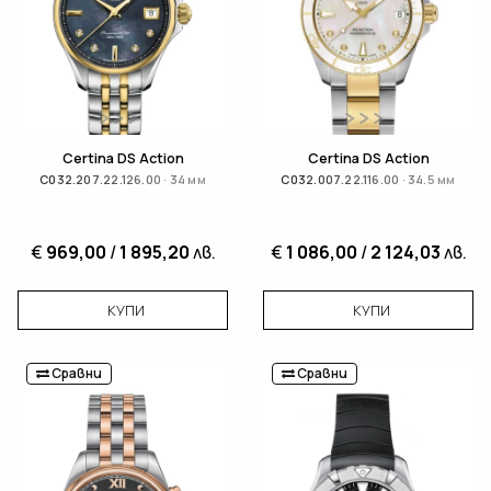
Certina DS Action
Certina DS Action
C032.207.22.126.00 · 34 мм
C032.007.22.116.00 · 34.5 мм
€
969,00
/
1 895,20
лв.
€
1 086,00
/
2 124,03
лв.
КУПИ
КУПИ
Сравни
Сравни