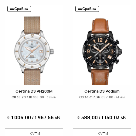
Сравни
Сравни
Certina DS PH200M
Certina DS Podium
C036.207.18.106.00 · 39 мм
C034.417.36.057.00 · 41 мм
€
1 006,00
/
1 967,56
лв.
€
588,00
/
1 150,03
лв.
КУПИ
КУПИ