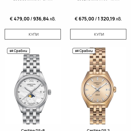
€
479,00
/
936,84
лв.
€
675,00
/
1 320,19
лв.
КУПИ
КУПИ
Сравни
Сравни
Certina DS-8
Certina DS 2