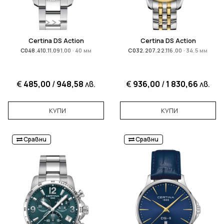
Certina DS Action
Certina DS Action
C048.410.11.091.00 · 40 мм
C032.207.22.116.00 · 34.5 мм
€
485,00
/
948,58
лв.
€
936,00
/
1 830,66
лв.
КУПИ
КУПИ
Сравни
Сравни