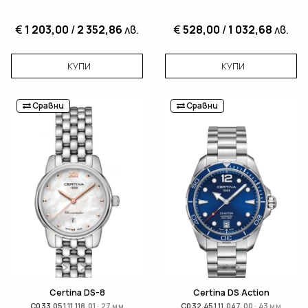
€
1 203,00
/
2 352,86
лв.
€
528,00
/
1 032,68
лв.
КУПИ
КУПИ
Сравни
Сравни
Certina DS-8
Certina DS Action
C033.051.11.118.01 · 27 мм
C032.451.11.047.00 · 43 мм