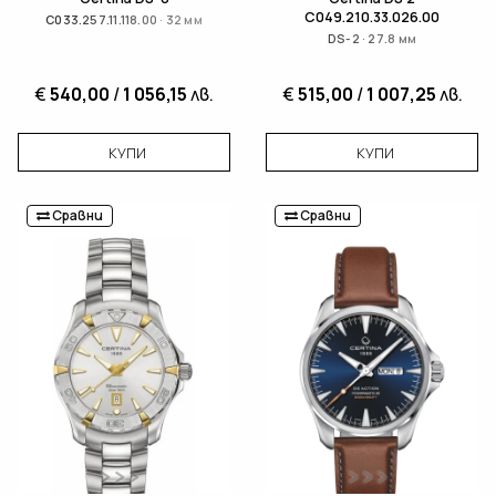
C049.210.33.026.00
C033.257.11.118.00 · 32 мм
DS-2 · 27.8 мм
€
540,00
/
1 056,15
лв.
€
515,00
/
1 007,25
лв.
КУПИ
КУПИ
Сравни
Сравни