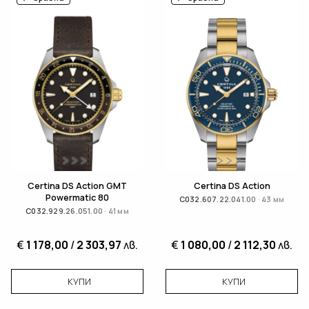
Certina DS Action GMT
Certina DS Action
Powermatic 80
C032.607.22.041.00 · 43 мм
C032.929.26.051.00 · 41 мм
€
1 178,00
/
2 303,97
лв.
€
1 080,00
/
2 112,30
лв.
КУПИ
КУПИ