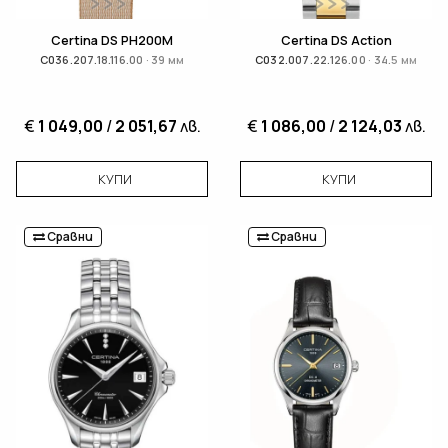
Certina DS PH200M
Certina DS Action
C036.207.18.116.00 · 39 мм
C032.007.22.126.00 · 34.5 мм
€
1 049,00
/
2 051,67
лв.
€
1 086,00
/
2 124,03
лв.
КУПИ
КУПИ
Сравни
Сравни