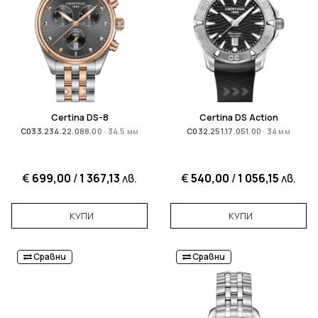
Certina DS-8
Certina DS Action
C033.234.22.088.00 · 34.5 мм
C032.251.17.051.00 · 34 мм
€
699,00
/
1 367,13
лв.
€
540,00
/
1 056,15
лв.
КУПИ
КУПИ
Сравни
Сравни