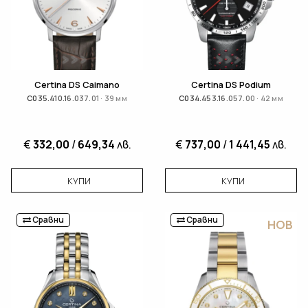
Certina DS Caimano
Certina DS Podium
C035.410.16.037.01 · 39 мм
C034.453.16.057.00 · 42 мм
€
332,00
/
649,34
лв.
€
737,00
/
1 441,45
лв.
КУПИ
КУПИ
Сравни
Сравни
НОВ