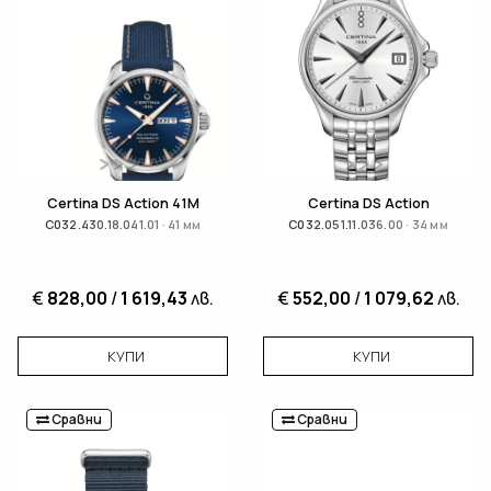
Certina DS Action 41M
Certina DS Action
C032.430.18.041.01 · 41 мм
C032.051.11.036.00 · 34 мм
€
828,00
/
1 619,43
лв.
€
552,00
/
1 079,62
лв.
КУПИ
КУПИ
Сравни
Сравни