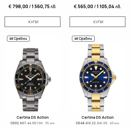
€
798,00
/
1 560,75
лв.
€
565,00
/
1 105,04
лв.
КУПИ
КУПИ
Сравни
Сравни
Certina DS Action
Certina DS Action
C032.607.44.051.00 · 35 мм
C048.410.22.041.00 · 40 мм