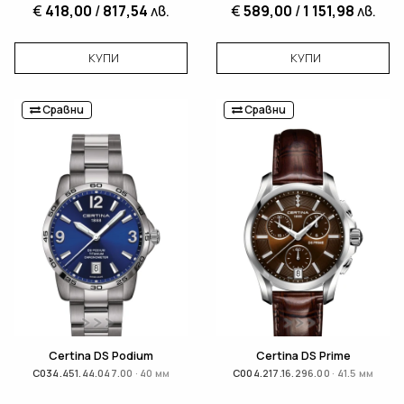
€
418,00
/
817,54
лв.
€
589,00
/
1 151,98
лв.
КУПИ
КУПИ
Сравни
Сравни
Certina DS Podium
Certina DS Prime
C034.451.44.047.00 · 40 мм
C004.217.16.296.00 · 41.5 мм