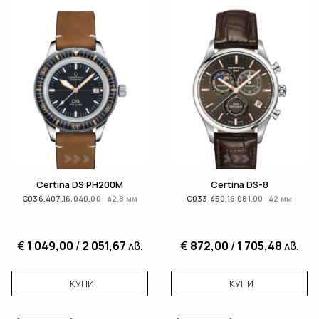
Certina DS PH200M
Certina DS-8
C036.407.16.040.00 · 42.8 мм
C033.450.16.081.00 · 42 мм
€
1 049,00
/
2 051,67
лв.
€
872,00
/
1 705,48
лв.
КУПИ
КУПИ