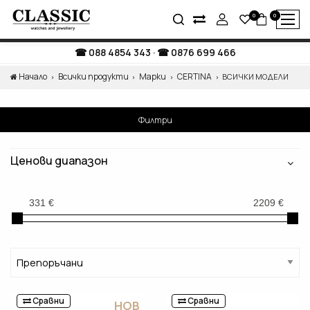
0
0
088 4854 343
·
0876 699 466
Начало
Всички продукти
Марки
CERTINA
ВСИЧКИ МОДЕЛИ
Филтри
Ценови диапазон
Сравни
Сравни
НОВ