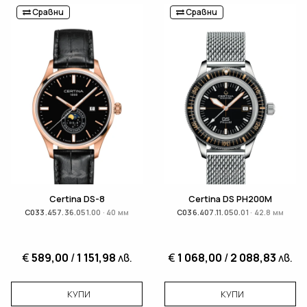
Сравни
Сравни
Certina DS-8
Certina DS PH200M
C033.457.36.051.00 · 40 мм
C036.407.11.050.01 · 42.8 мм
€
589,00
/
1 151,98
лв.
€
1 068,00
/
2 088,83
лв.
КУПИ
КУПИ