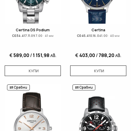
Certina DS Podium
Certina
C034.417.11.097.00 · 41 мм
C045.410.16.041.00 · 40 мм
€
589,00
/
1 151,98
лв.
€
403,00
/
788,20
лв.
КУПИ
КУПИ
Сравни
Сравни