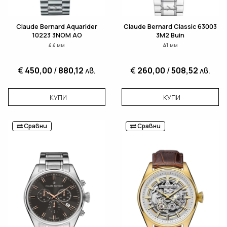
Claude Bernard Aquarider
Claude Bernard Classic 63003
10223 3NOM AO
3M2 Buin
44 мм
41 мм
€
450,00
/
880,12
лв.
€
260,00
/
508,52
лв.
КУПИ
КУПИ
Сравни
Сравни