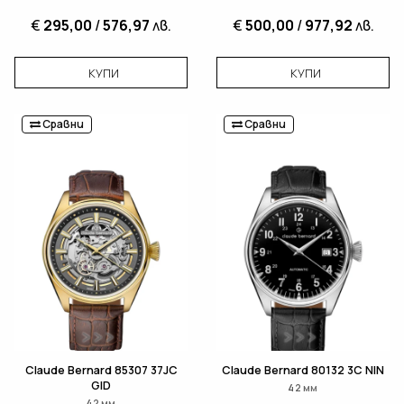
€
295,00
/
576,97
лв.
€
500,00
/
977,92
лв.
КУПИ
КУПИ
Сравни
Сравни
Claude Bernard 85307 37JC
Claude Bernard 80132 3C NIN
GID
42 мм
42 мм