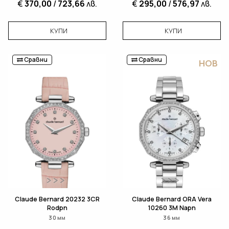
€
370,00
/
723,66
лв.
€
295,00
/
576,97
лв.
КУПИ
КУПИ
Сравни
Сравни
НОВ
Claude Bernard 20232 3CR
Claude Bernard ORA Vera
Rodpn
10260 3M Napn
30 мм
36 мм