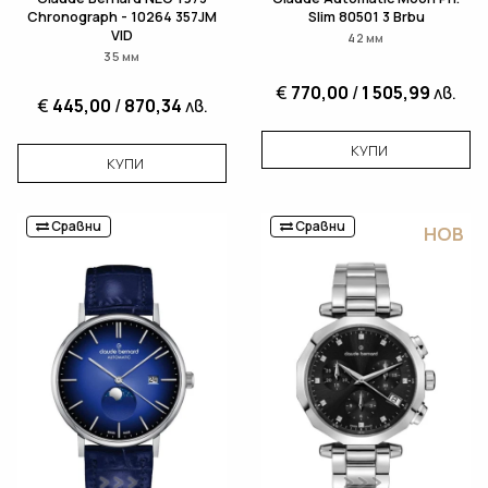
Chronograph - 10264 357JM
Slim 80501 3 Brbu
VID
42 мм
35 мм
€
770,00
/
1 505,99
лв.
€
445,00
/
870,34
лв.
КУПИ
КУПИ
Сравни
Сравни
НОВ