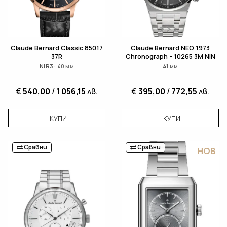
Claude Bernard Classic 85017
Claude Bernard NEO 1973
37R
Chronograph - 10265 3M NIN
NIR3 · 40 мм
41 мм
€
540,00
/
1 056,15
лв.
€
395,00
/
772,55
лв.
КУПИ
КУПИ
Сравни
Сравни
НОВ