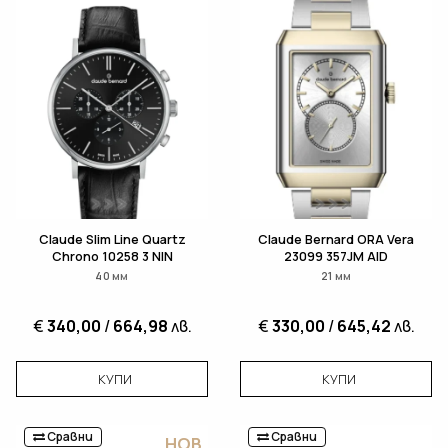
Claude Slim Line Quartz
Claude Bernard ORA Vera
Chrono 10258 3 NIN
23099 357JM AID
40 мм
21 мм
€
340,00
/
664,98
лв.
€
330,00
/
645,42
лв.
КУПИ
КУПИ
Сравни
Сравни
НОВ