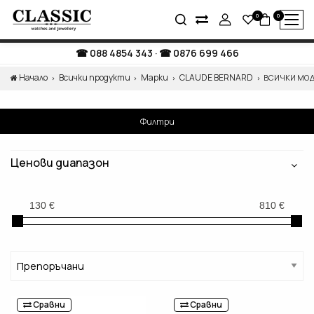
0
0
088 4854 343
·
0876 699 466
Начало
Всички продукти
Марки
CLAUDE BERNARD
ВСИЧКИ МО
Филтри
Ценови диапазон
Сравни
Сравни