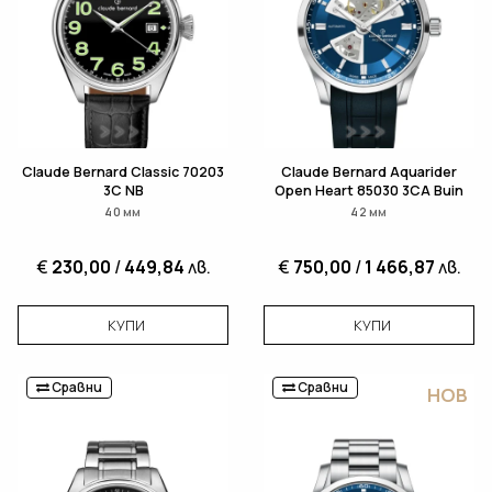
Claude Bernard Classic 70203
Claude Bernard Aquarider
3C NB
Open Heart 85030 3CA Buin
40 мм
42 мм
€
230,00
/
449,84
лв.
€
750,00
/
1 466,87
лв.
КУПИ
КУПИ
Сравни
Сравни
НОВ