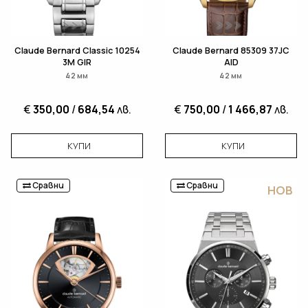
Claude Bernard Classic 10254
Claude Bernard 85309 37JC
3M GIR
AID
42 мм
42 мм
€
350,00
/
684,54
лв.
€
750,00
/
1 466,87
лв.
КУПИ
КУПИ
Сравни
Сравни
НОВ