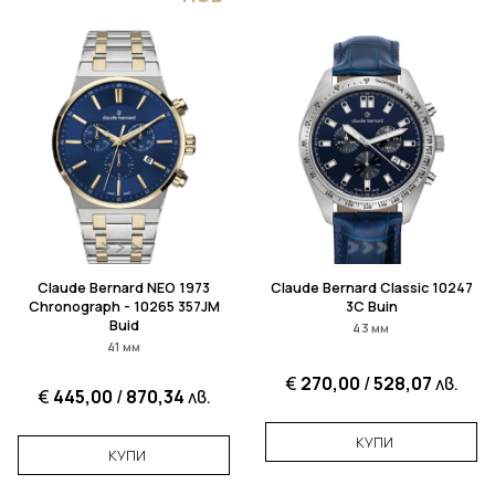
Claude Bernard NEO 1973
Claude Bernard Classic 10247
Chronograph - 10265 357JM
3C Buin
Buid
43 мм
41 мм
€
270,00
/
528,07
лв.
€
445,00
/
870,34
лв.
КУПИ
КУПИ