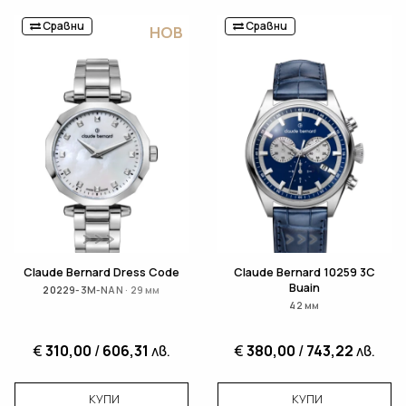
Сравни
Сравни
НОВ
Claude Bernard Dress Code
Claude Bernard 10259 3C
Buain
20229-3M-NAN · 29 мм
42 мм
€
310,00
/
606,31
лв.
€
380,00
/
743,22
лв.
КУПИ
КУПИ