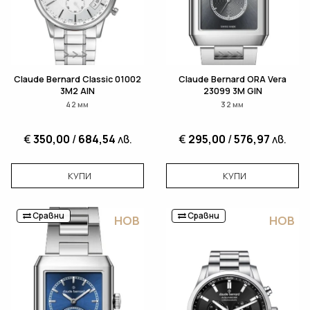
Claude Bernard Classic 01002
Claude Bernard ORA Vera
3M2 AIN
23099 3M GIN
42 мм
32 мм
€
350,00
/
684,54
лв.
€
295,00
/
576,97
лв.
КУПИ
КУПИ
Сравни
Сравни
НОВ
НОВ