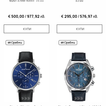
10251-37RM-NANR · 36 мм
42 мм
€
500,00
/
977,92
лв.
€
295,00
/
576,97
лв.
КУПИ
КУПИ
Сравни
Сравни