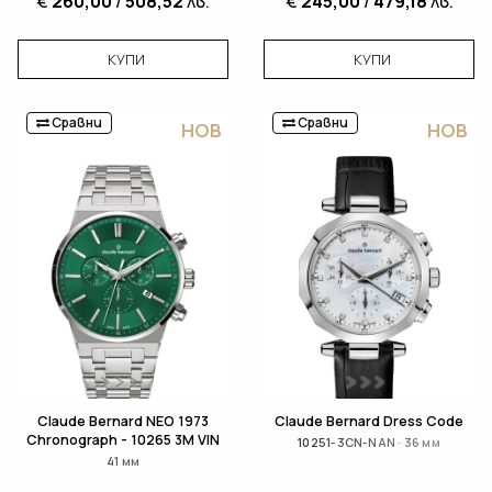
€
260,00
/
508,52
лв.
€
245,00
/
479,18
лв.
КУПИ
КУПИ
Сравни
Сравни
НОВ
НОВ
Claude Bernard NEO 1973
Claude Bernard Dress Code
Chronograph - 10265 3M VIN
10251-3CN-NAN · 36 мм
41 мм