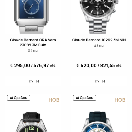
Claude Bernard ORA Vera
Claude Bernard 10262 3M NIN
23099 3M Buin
43 мм
32 мм
€
295,00
/
576,97
лв.
€
420,00
/
821,45
лв.
КУПИ
КУПИ
Сравни
Сравни
НОВ
НОВ