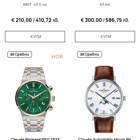
AIN3 · 40.5 мм
40 мм
€
210,00
/
410,72
лв.
€
300,00
/
586,75
лв.
КУПИ
КУПИ
Сравни
Сравни
НОВ
Claude Bernard NEO 1973
Claude Automatic Moon Ph.