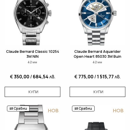
Claude Bernard Classic 10254
Claude Bernard Aquarider
3M NIN
Open Heart 85030 3M Buin
42 мм
42 мм
€
350,00
/
684,54
лв.
€
775,00
/
1 515,77
лв.
КУПИ
КУПИ
Сравни
Сравни
НОВ
НОВ