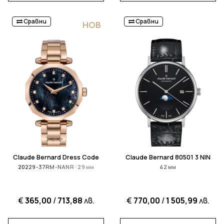
Сравни
Сравни
НОВ
Claude Bernard Dress Code
Claude Bernard 80501 3 NIN
20229-37RM-NANR · 29 мм
42 мм
€
365,00
/
713,88
лв.
€
770,00
/
1 505,99
лв.