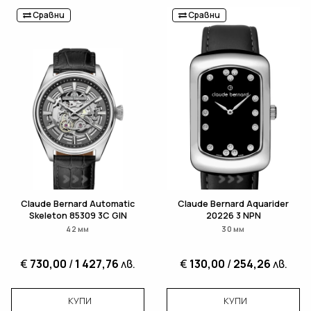
Сравни
Сравни
Claude Bernard Automatic
Claude Bernard Aquarider
Skeleton 85309 3C GIN
20226 3 NPN
42 мм
30 мм
€
730,00
/
1 427,76
лв.
€
130,00
/
254,26
лв.
КУПИ
КУПИ