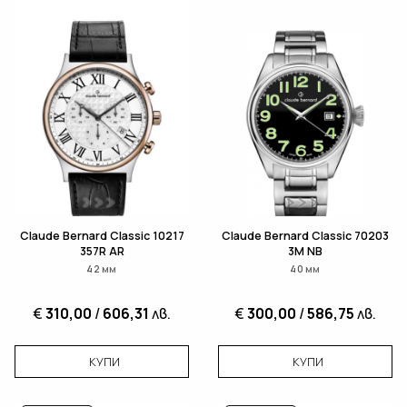
Claude Bernard Classic 10217
Claude Bernard Classic 70203
357R AR
3M NB
42 мм
40 мм
€
310,00
/
606,31
лв.
€
300,00
/
586,75
лв.
КУПИ
КУПИ