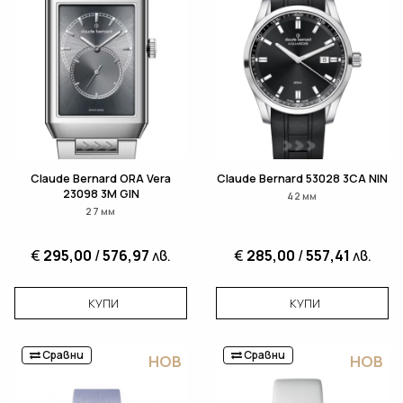
Claude Bernard ORA Vera
Claude Bernard 53028 3CA NIN
23098 3M GIN
42 мм
27 мм
€
295,00
/
576,97
лв.
€
285,00
/
557,41
лв.
КУПИ
КУПИ
Сравни
Сравни
НОВ
НОВ